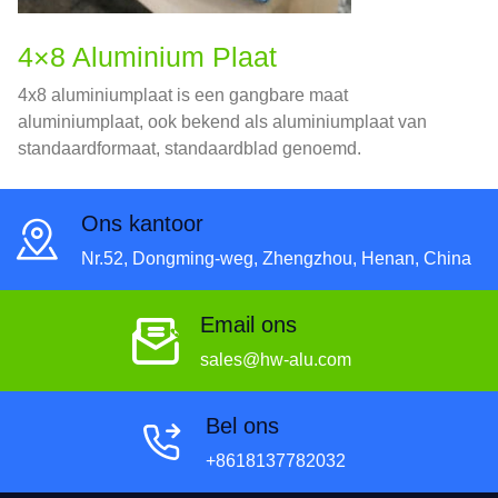
4×8 Aluminium Plaat
4x8 aluminiumplaat is een gangbare maat
aluminiumplaat, ook bekend als aluminiumplaat van
standaardformaat, standaardblad genoemd.
Ons kantoor
Nr.52, Dongming-weg, Zhengzhou, Henan, China
Email ons
sales@hw-alu.com
Bel ons
+8618137782032