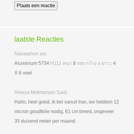
laatste Reacties
Naruephon zei:
Aluminium 5754
H111 หนา
8
mm กว้าง x ยาว
: 4
X 6 voet
Alireza Mokhtaryan Said:
Hallo, heel goed, ik bel vanuit Iran, we hebben 12
micron goudfolie nodig, 61 cm breed, ongeveer
35 duizend meter per maand.