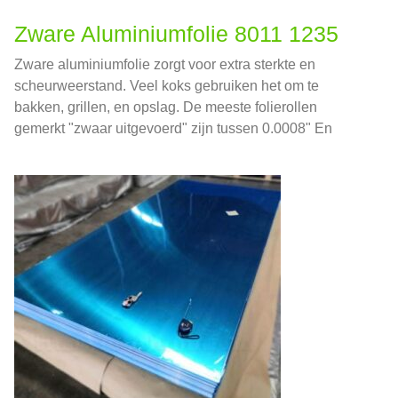
Zware Aluminiumfolie 8011 1235
Zware aluminiumfolie zorgt voor extra sterkte en
scheurweerstand. Veel koks gebruiken het om te
bakken, grillen, en opslag. De meeste folierollen
gemerkt "zwaar uitgevoerd" zijn tussen 0.0008" En
0.001" dik, dat is ongeveer 0,02032-0,0254 mm in
nationale eenheden