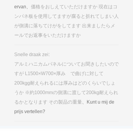
ervan、
価格をおしえていただけますか 現在はコ
ンパネ板を使用してますが腐ると折れてしまい人
が側溝に落ちてけがをしてます 出来ましたらメ
ールでお返事をいただけますか
Snelle draak zei:
アルミハニカムパネルについてお聞きしたいので
すが L1500×W700×厚み で曲げに対して
200kgg耐えられるには厚みはどのくらいでしょ
うか ※約1000mmの側溝に渡して200kg耐えられ
るかとなります その製品の重量
、Kunt u mij de
prijs vertellen?