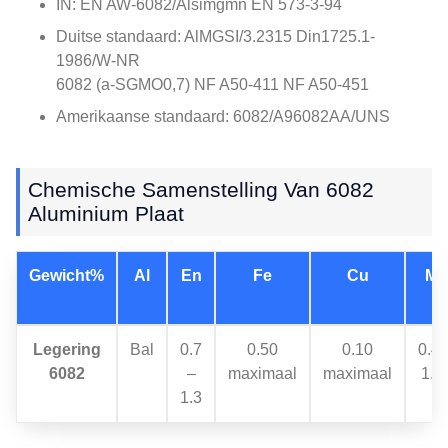
IN: EN AW-6082/Alsimgmn EN 573-3-94
Duitse standaard: AlMGSI/3.2315 Din1725.1-
1986/W-NR
6082 (a-SGMO0,7) NF A50-411 NF A50-451
Amerikaanse standaard: 6082/A96082AA/UNS
Chemische Samenstelling Van 6082
Aluminium Plaat
Gewicht%
Al
En
Fe
Cu
Mn
Legering
Bal
0.7
0.50
0.10
0.40
6082
–
maximaal
maximaal
1.0
1.3