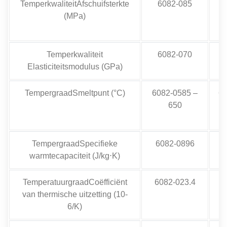
TemperkwaliteitAfschuifsterkte
6082-085
(MPa)
Temperkwaliteit
6082-070
Elasticiteitsmodulus (GPa)
TempergraadSmeltpunt (°C)
6082-0585 –
60
650
TempergraadSpecifieke
6082-0896
warmtecapaciteit (J/kg⋅K)
TemperatuurgraadCoëfficiënt
6082-023.4
van thermische uitzetting (10-
6/K)