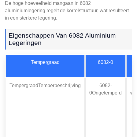
De hoge hoeveelheid mangaan in 6082
aluminiumlegering regelt de korrelstructuur, wat resulteert
in een sterkere legering.
Eigenschappen Van 6082 Aluminium
Legeringen
Tempergraad
6082-0
TempergraadTemperbeschrijving
6082-
6
0Ongetemperd
wa