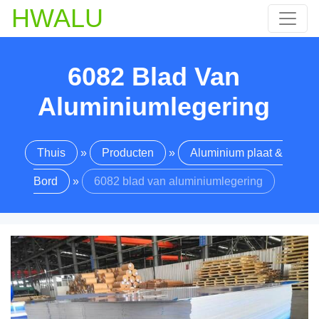
HWALU
6082 Blad Van
Aluminiumlegering
Thuis
»
Producten
»
Aluminium plaat &
Bord
»
6082 blad van aluminiumlegering