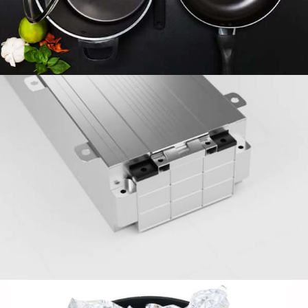
osłony komórek pryzmatycznych.
Aluminiowa folia gospodarstwa domowego
8011 - Niezawodny, Bezpieczny żywność
& Wszechstronny
Odkryj korzyści z aluminiowej folii gospodarstwa
domowego 8011 Do codziennego użytku w kuchni.
Bezpieczny do kontaktu z żywnością, odporne na
ciepło, i recyklingowe - idealne do pieczenia,
zawijanie, i przechowywania.