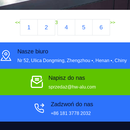
<<
3
>>
1
2
4
5
6
Nasze biuro
Nr 52, Ulica Dongming, Zhengzhou •, Henan •, Chiny
Napisz do nas
sprzedaż@hw-alu.com
Zadzwoń do nas
+86 181 3778 2032