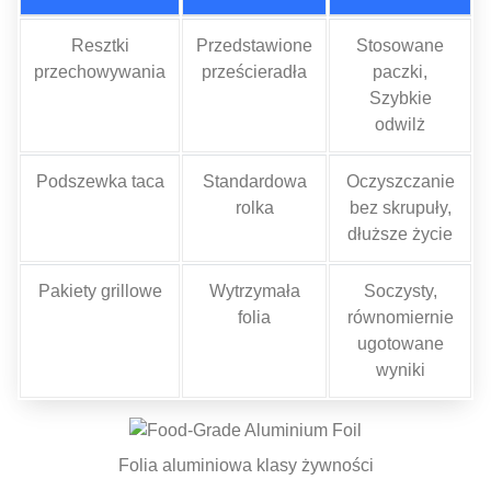
Resztki
Przedstawione
Stosowane
przechowywania
prześcieradła
paczki,
Szybkie
odwilż
Podszewka taca
Standardowa
Oczyszczanie
rolka
bez skrupuły,
dłuższe życie
Pakiety grillowe
Wytrzymała
Soczysty,
folia
równomiernie
ugotowane
wyniki
Folia aluminiowa klasy żywności