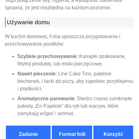
Jego połączenie siły, higiena, a wydajność barierowa
sprawia, że ​​jest niezbędna na każdym poziomie.
Używanie domu
W kuchni domowej, Folia upraszcza przygotowanie i
przechowywanie posiłków:
Szybkie przechowywanie
: Kanapki opakowane,
Wytnij produkty, lub miski pieczęciowe.
Nawet pieczenie
: Line Cake Tins, patelnie
bochenek, i tacki do pizzy, aby zapobiec przyklejeniu
i prędkości.
Aromatyczne parowanie
: Stwórz ciasno zamknięte
pakiety „En Papilote” dla ryb lub warzyw, które
zamykają wilgoć i aromat.
Zadanie
Format folii
Korzyść