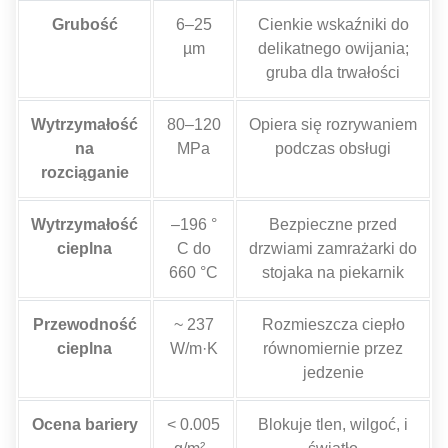
Grubość
6–25
Cienkie wskaźniki do
µm
delikatnego owijania;
gruba dla trwałości
Wytrzymałość
80–120
Opiera się rozrywaniem
na
MPa
podczas obsługi
rozciąganie
Wytrzymałość
–196 °
Bezpieczne przed
cieplna
C do
drzwiami zamrażarki do
660 °C
stojaka na piekarnik
Przewodność
~ 237
Rozmieszcza ciepło
cieplna
W/m·K
równomiernie przez
jedzenie
Ocena bariery
< 0.005
Blokuje tlen, wilgoć, i