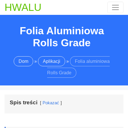
HWALU
Folia Aluminiowa
Rolls Grade
Dom
»
Aplikacji
»
Folia aluminiowa
Rolls Grade
Spis treści
Pokazać