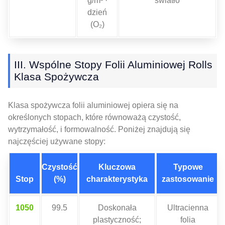
g/m² ·
światło
dzień
(O₂)
III. Wspólne Stopy Folii Aluminiowej Rolls
Klasa Spożywcza
Klasa spożywcza folii aluminiowej opiera się na
określonych stopach, które równoważą czystość,
wytrzymałość, i formowalność. Poniżej znajdują się
najczęściej używane stopy:
Czystość
Kluczowa
Typowe
Stop
(%)
charakterystyka
zastosowanie
1050
99.5
Doskonała
Ultracienna
plastyczność;
folia