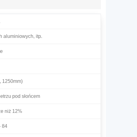
a
h aluminiowych, itp.
ne
, 1250mm)
ietrzu pod słońcem
ze niż 12%
– 84