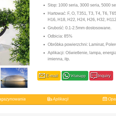
Stop: 1000 seria, 3000 seria, 5000 ser
Hartować: F, O, T351, T3, T4, T6, T
H16, H18, H22, H24, H26, H32, H112,
Grubość: 0.1-2.5mm dostosowane.
Odbicia: 85%
Obróbka powierzchni: Laminat, Pol
Aplikacji: Oświetlenie, lampa, energ
imienna, itp.
E-mail
Wtatsapp
Inquiry
agazynowania
Aplikacji
Opa