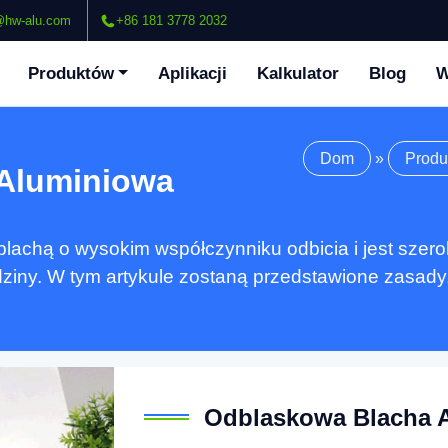
hw-alu.com
+86 181 3778 2032
Produktów
Aplikacji
Kalkulator
Blog
W
Dom
»
Produ
Aluminiowa
blachą o wysokim współczynniku odbicia i jest szer
edziny. W tym artykule zostaną przedstawione zasady
Odblaskowa Blacha 