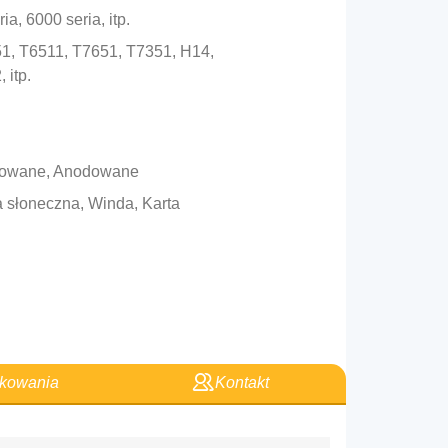
ia, 6000 seria, itp.
651, T6511, T7651, T7351, H14,
 itp.
erowane, Anodowane
ia słoneczna, Winda, Karta
kowania
Kontakt