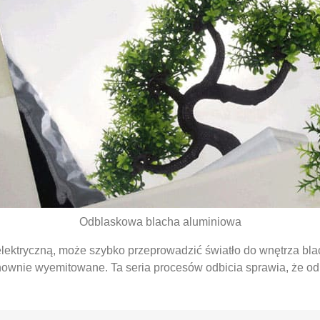
Odblaskowa blacha aluminiowa
ktryczną, może szybko przeprowadzić światło do wnętrza blac
nownie wyemitowane. Ta seria procesów odbicia sprawia, że ​​