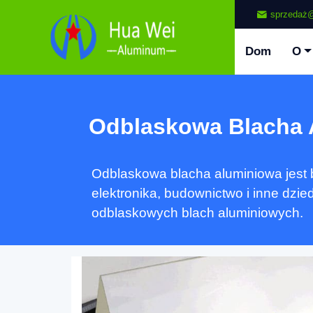
sprzedaż@
Dom
O
Odblaskowa Blacha 
Odblaskowa blacha aluminiowa jest 
elektronika, budownictwo i inne dzi
odblaskowych blach aluminiowych.