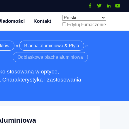
iadomości
Kontakt
Edytuj tłumaczenie
któw
»
Blacha aluminiowa & Płyta
»
Odblaskowa blacha aluminiowa
oko stosowana w optyce,
, Charakterystyka i zastosowania
Aluminiowa