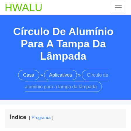
HWALU
Círculo De Alumínio
Para A Tampa Da
Lâmpada
Casa
»
Aplicativos
»
Círculo de
alumínio para a tampa da lâmpada
Índice
Programa