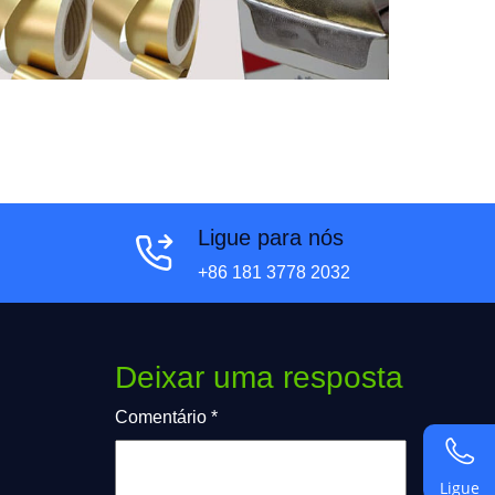
Ligue para nós
+86 181 3778 2032
Deixar uma resposta
Comentário
*
Ligue