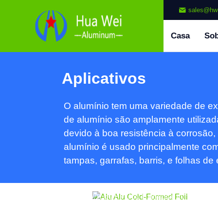
sales@hw
Casa
So
Aplicativos
O alumínio tem uma variedade de ex
Alum
de alumínio são amplamente utilizadas
devido à boa resistência à corrosão
Alu Alu-formado a frio folha é um material
alumínio é usado principalmente como
composto de alumínio composto de várias
tampas, garrafas, barris, e folhas d
camadas, geralmente composto de camadas
de alumínio (AL), nylon (O) e cloreto de
polivinil (PVC), como NY25/AL45/PVC60 ou
Folhas de alumínio para publicid
NY25/AL60/PVC60 Estrutura, com uma
espessura total de 140-160 Mícrons,