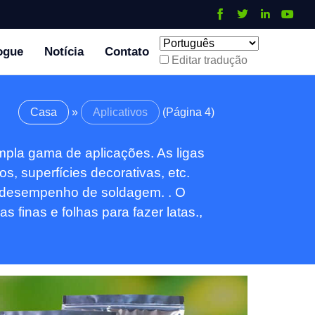
ogue
Notícia
Contato
Editar tradução
lha de alumínio para embalagem
Casa
»
Aplicativos
(Página 4)
 alimentos
pla gama de aplicações. As ligas
Folha de alumínio para embalagem de
s, superfícies decorativas, etc.
alimentos, Oferecendo uma combinação de
 e desempenho de soldagem. . O
propriedades que preservam a qualidade
finas e folhas para fazer latas.,
dos alimentos e prolongam a vida útil.