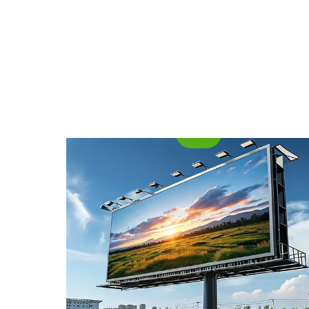
As folhas de alumínio para publicidade
especialmente projetado para estampagem a
oferecem uma excelente combinação de
frio.
durabilidade, apelo estético, e versatilidade.
Sua alta refletividade, resistência ao clima, e
a capacidade de ser formada em várias
formas os torna ideais para aplicações
internas e externas.
Alumínio aeroespacial 7055-T7
Na vanguarda dos avanços tecnológicos,
Alumínio aeroespacial 7055-T7751 é um
mudança de jogo para design de aeronaves.
Sua alta relação de força / peso o torna a
melhor opção para os fabricantes que
procuram reduzir o peso sem comprometer a
integridade estrutural.