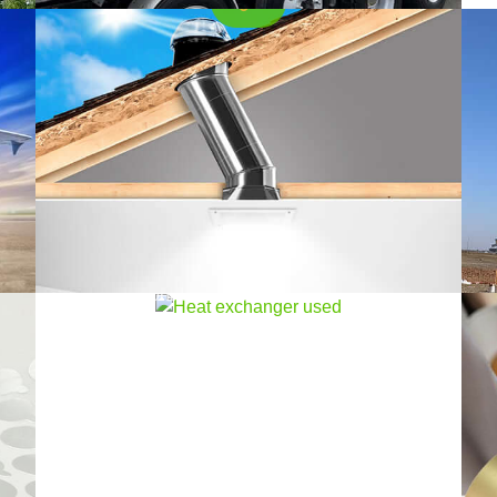
lam
o
par
Folha de alumínio em estoque de
barbatana
A folha de alumínio com aletas é um material
metálico amplamente utilizado em aparelhos
de ar condicionado, radiadores,
condicionadores de ar centrais e outros
campos. Pode melhorar a eficiência da
dissipação de calor e melhorar o
desempenho da transferência de calor.