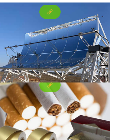
inação fina de folhas de alumínio
a cigarros
No processo de enrolar papel alumínio para
cigarros, os parâmetros do processo de
rugosidade e convexidade do rolo de
trabalho do laminador são os fatores
decisivos que afetam a qualidade dos
produtos de folha de alumínio