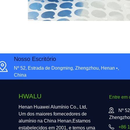
Nosso Escritório
Nº 52, Estrada de Dongming, Zhengzhou, Henan •,
China
HWALU
Entre em 
Henan Huawei Alumínio Co., Ltd,
Nº 52
Um dos maiores fornecedores de
Zhengzhou
alumínio na China Henan,Estamos
+86 
estabelecidos em 2001, e temos uma