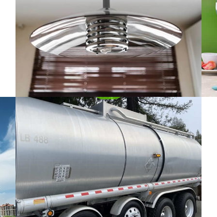
Este artigo fornece uma visão detalhada dos
conceitos básicos, Propriedades do material,
Fo
processos de design e fabricação,
formulários, e vantagens comparativas de
usar 5083 alumínio para tanques de pressão.
Fol
ene
Dispositivos tubulares de iluminação
751
natural
Dispositivos tubulares de iluminação natural
(TDDs) são soluções arquitetônicas
inovadoras projetadas para trazer luz natural
para espaços interiores onde janelas ou
claraboias tradicionais podem não ser
práticas.
Fa