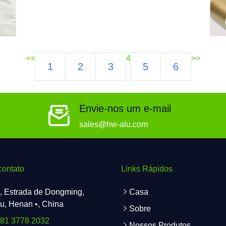
<<
4
>>
1
2
3
5
6
Envie-nos um e-mail
sales@hw-alu.com
contato
Links Rápidos
, Estrada de Dongming,
Casa
, Henan •, China
Sobre
181 3778 2032
Nossos Produtos