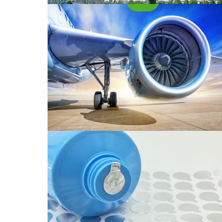
Folha de alumínio para vedaçã
Este artigo explora as vantagens,
formulários, tipos, uso adequado, pontas,
limitações, alternativas, e considerações de
segurança relacionadas à folha de alumínio
para vedação.