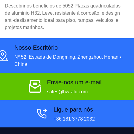
Descobrir os benefícios de 5052 Placas quadriculadas
de alumínio H32. Leve, resistente à corrosão, e design
anti-deslizamento ideal para piso, rampas, veículos, e
projetos marinhos.
Nosso Escritório
Nº 52, Estrada de Dongming, Zhengzhou, Henan •,
China
Envie-nos um e-mail
sales@hw-alu.com
Ligue para nós
+86 181 3778 2032