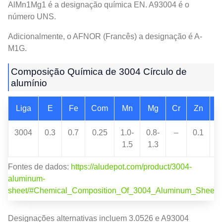
AlMn1Mg1 é a designação química EN. A93004 é o
número UNS.
Adicionalmente, o AFNOR (Francês) a designação é A-
M1G.
Composição Química de 3004 Círculo de
alumínio
Liga
E
Fe
Com
Mn
Mg
Cr
Zn
D
3004
0.3
0.7
0.25
1.0-
0.8-
–
0.1
1.5
1.3
Fontes de dados:
https://aludepot.com/product/3004-
aluminum-
sheet/#Chemical_Composition_Of_3004_Aluminum_Sheet_
Designações alternativas incluem 3.0526 e A93004