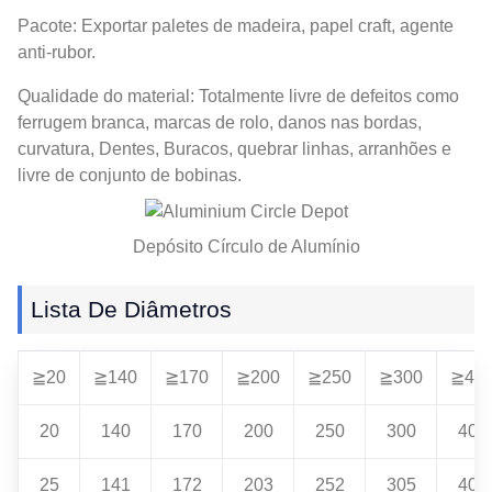
Pacote: Exportar paletes de madeira, papel craft, agente
anti-rubor.
Qualidade do material: Totalmente livre de defeitos como
ferrugem branca, marcas de rolo, danos nas bordas,
curvatura, Dentes, Buracos, quebrar linhas, arranhões e
livre de conjunto de bobinas.
Depósito Círculo de Alumínio
Lista De Diâmetros
≧20
≧140
≧170
≧200
≧250
≧300
≧40
20
140
170
200
250
300
400
25
141
172
203
252
305
405