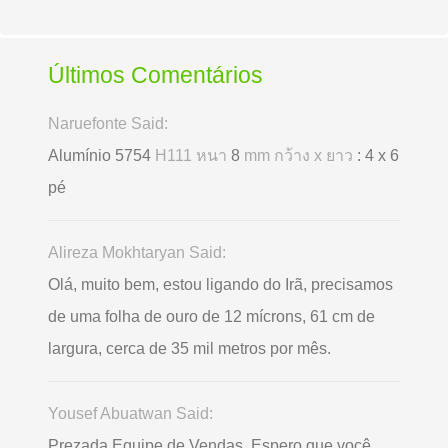
Últimos Comentários
Naruefonte Said:
Alumínio 5754
H111 หนา
8
mm กว้าง x ยาว
: 4 x 6
pé
Alireza Mokhtaryan Said:
Olá, muito bem, estou ligando do Irã, precisamos
de uma folha de ouro de 12 mícrons, 61 cm de
largura, cerca de 35 mil metros por mês.
Yousef Abuatwan Said:
Prezada Equipe de Vendas, Espero que você