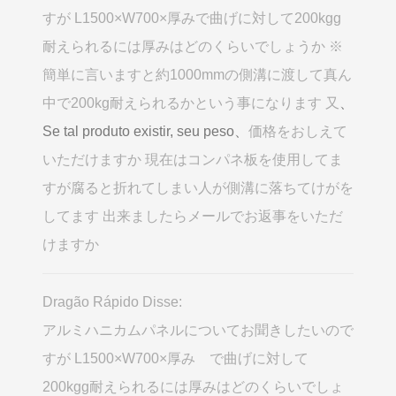
すが L1500×W700×厚みで曲げに対して200kgg
耐えられるには厚みはどのくらいでしょうか ※
簡単に言いますと約1000mmの側溝に渡して真ん
中で200kg耐えられるかという事になります 又
、
Se tal produto existir, seu peso、
価格をおしえて
いただけますか 現在はコンパネ板を使用してま
すが腐ると折れてしまい人が側溝に落ちてけがを
してます 出来ましたらメールでお返事をいただ
けますか
Dragão Rápido Disse:
アルミハニカムパネルについてお聞きしたいので
すが L1500×W700×厚み で曲げに対して
200kgg耐えられるには厚みはどのくらいでしょ