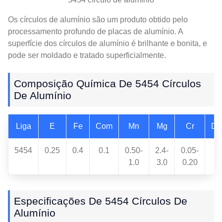
Os círculos de alumínio são um produto obtido pelo
processamento profundo de placas de alumínio. A
superfície dos círculos de alumínio é brilhante e bonita, e
pode ser moldado e tratado superficialmente.
Composição Química De 5454 Círculos
De Alumínio
Liga
E
Fe
Com
Mn
Mg
Cr
De
5454
0.25
0.4
0.1
0.50-
2.4-
0.05-
1.0
3.0
0.20
Especificações De 5454 Círculos De
Alumínio