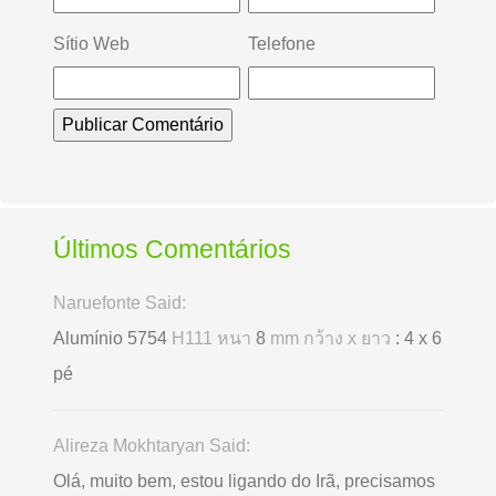
Sítio Web
Telefone
Últimos Comentários
Naruefonte Said:
Alumínio 5754
H111 หนา
8
mm กว้าง x ยาว
: 4 x 6
pé
Alireza Mokhtaryan Said:
Olá, muito bem, estou ligando do Irã, precisamos