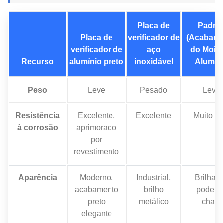
Placa de
Padrã
Placa de
verificador de
(Acabame
verificador de
aço
do Moin
Recurso
alumínio preto
inoxidável
Alumín
Peso
Leve
Pesado
Leve
Resistência
Excelente,
Excelente
Muito b
à corrosão
aprimorado
por
revestimento
Aparência
Moderno,
Industrial,
Brilhant
acabamento
brilho
pode se
preto
metálico
chato
elegante