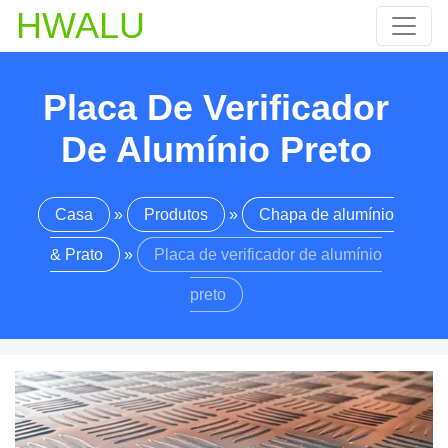
HWALU
Placa De Verificador
De Alumínio Preto
Casa
»
Produtos
»
Chapa de alumínio
& Prato
»
Placa de verificador de alumínio
preto