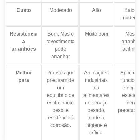
Custo
Moderado
Alto
Baixo 
modera
Resistência
Bom, Mas o
Muito bom
Mostr
a
revestimento
arranhõ
arranhões
pode
facilmen
arranhar
Melhor
Projetos que
Aplicações
Aplicaç
para
precisam de
industriais
funciona
um
ou
em que
equilíbrio de
alimentares
estética
estilo, baixo
de serviço
meno
peso, e
pesado,
preocupan
resistência à
onde a
corrosão.
higiene é
crítica.