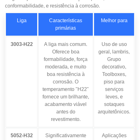
conformabilidade, e resistência à corrosão.
Liga
Características
Melhor para
primárias
3003-H22
A liga mais comum.
Uso de uso
Oferece boa
geral, lambris,
formabilidade, força
Grupo
moderada, e muito
decorativo,
boa resistência à
Toolboxes,
corrosão. O
piso para
temperamento "H22"
serviços
fornece um brilhante,
leves, e
acabamento viável
sotaques
antes do
arquitetônicos.
revestimento.
5052-H32
Significativamente
Aplicações