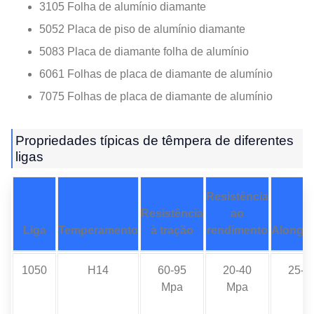
3105 Folha de alumínio diamante
5052 Placa de piso de alumínio diamante
5083 Placa de diamante folha de alumínio
6061 Folhas de placa de diamante de alumínio
7075 Folhas de placa de diamante de alumínio
Propriedades típicas de têmpera de diferentes
ligas
Resistência
Resistência
ao
Liga
Temperamento
à tração
rendimento
Alonga
1050
H14
60-95
20-40
25-3
Mpa
Mpa