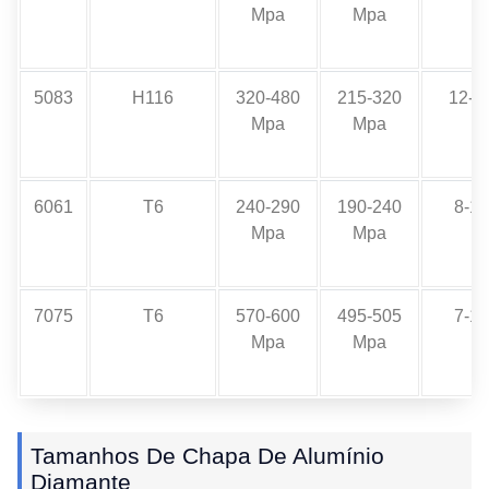
Mpa
Mpa
5083
H116
320-480
215-320
12-1
Mpa
Mpa
6061
T6
240-290
190-240
8-1
Mpa
Mpa
7075
T6
570-600
495-505
7-1
Mpa
Mpa
Tamanhos De Chapa De Alumínio
Diamante