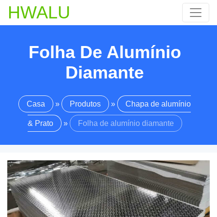
HWALU
Folha De Alumínio
Diamante
Casa
»
Produtos
»
Chapa de alumínio
& Prato
»
Folha de alumínio diamante