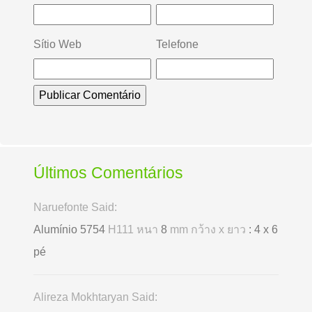
Sítio Web
Telefone
Últimos Comentários
Naruefonte Said:
Alumínio 5754
H111 หนา
8
mm กว้าง x ยาว
: 4 x 6
pé
Alireza Mokhtaryan Said: