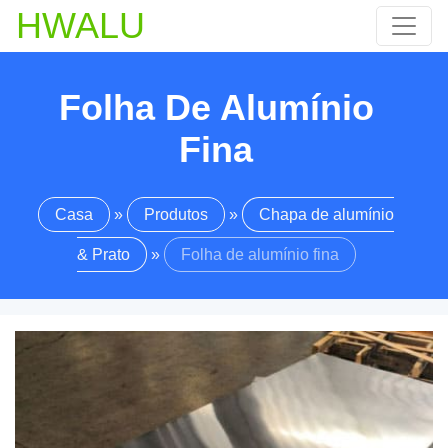
HWALU
Folha De Alumínio
Fina
Casa
»
Produtos
»
Chapa de alumínio
& Prato
»
Folha de alumínio fina