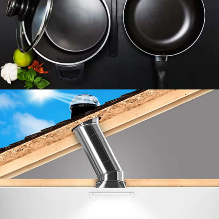
— это инновационные архитектурные решения,
предназначенные для обеспечения естественного
дневного света во внутренних помещениях, где
традиционные окна или мансардные окна могут
оказаться непрактичными..
5052 Алюминиевая полоса для
армирования кабеля
Инженер-класс 5052 Алюминиевая полоса для