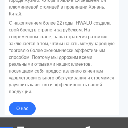
городе Хуэйго, который является знаменитой
алюминиевой столицей в провинции Хэнань,
Китай.
С накоплением более 22 годы, HWALU создала
свой бренд в стране и за рубежом. На
современном этапе, наша стратегия развития
заключается в том, чтобы начать международную
торговлю более экономически эффективным
способом. Поэтому мы дорожим всеми
реальными отзывами наших клиентов,
посвящаем себя предоставлению клиентам
удовлетворительного обслуживания и стремимся
Открытие свежести: Откройте для себя
улучшить качество и эффективность нашей
универсальность 8011
продукции.
Термосвариваемая алюминиевая
фольга для превосходной гибкой
О нас
упаковки