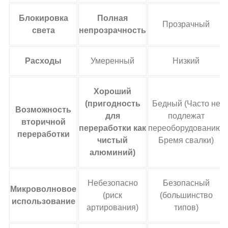
Блокировка
Полная
Прозрачный
света
непрозрачность
Расходы
Умеренный
Низкий
Хороший
(пригодность
Бедный (Часто не
Возможность
для
подлежат
вторичной
переработки как
переоборудованию,
переработки
чистый
Бремя свалки)
алюминий)
Небезопасно
Безопасный
Микроволновое
(риск
(большинство
использование
артирования)
типов)