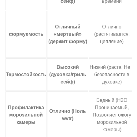
сейф)
времени
Отличный
Отлично
формуемость
«мертвый»
(растягивается,
(держит форму)
цепляние)
Высокий
Низкий (раста, Не в
Термостойкость
(духовка/гриль
безопасности в
сейф)
духовке)
Бедный (H2O
Профилактика
Проницаемый,
Отлично (Ноль
морозильной
Позволяет ожогу
wvtr)
камеры
морозильной
камеры)