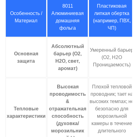
8011
Пластиковая
Особенность /
Алюминиевая
липкая обертка
Материал
домашняя
(например, ПВХ,
фольга
ЧП)
Абсолютный
Умеренный барьер
Основная
барьер (O2,
(O2, H2O
защита
H2O, свет,
Проницаемость)
аромат)
Высокая
Плохой тепловой
проводимость
проводник; тает на
&
высоких темпах; не
Тепловые
отражательная
безопасно для
характеристики
способность
морозильной
(духовка/
камеры в течение
морозильник
длительного