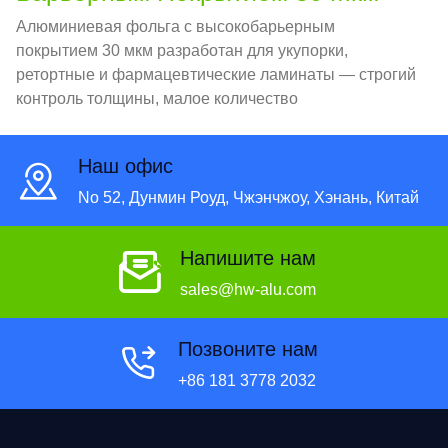
Алюминиевая фольга с высокобарьерным
покрытием 30 мкм разработан для укупорки,
ретортные и фармацевтические ламинаты — строгий
контроль толщины, малое количество
микроотверстий и предсказуемое отображение
уплотнений для высокоскоростных
Наш офис
преобразователей.
No 52, Дунмин Роуд, Чжэнчжоу, Хэнань, Китай
Напишите нам
sales@hw-alu.com
Позвоните нам
+86 181 3778 2032