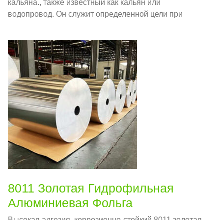
кальяна., также известный как кальян или
водопровод. Он служит определенной цели при
приготовлении кальяна., особенно в размещении и
управлении запасами древесного угля и табака..
8011 Золотая Гидрофильная
Алюминиевая Фольга
Высокая адгезия, коррозионно-стойкий 8011 золотая