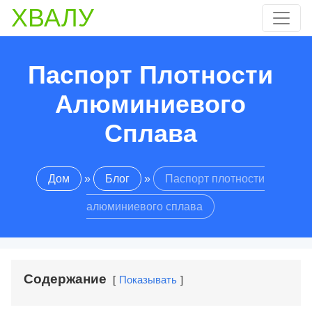
ХВАЛУ
Паспорт Плотности
Алюминиевого
Сплава
Дом
»
Блог
»
Паспорт плотности
алюминиевого сплава
Содержание
Показывать