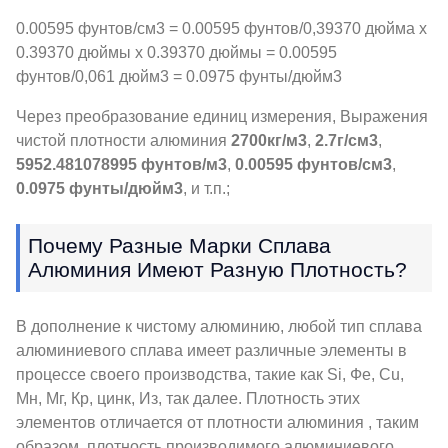
0.00595 фунтов/см3 = 0.00595 фунтов/0,39370 дюйма x
0.39370 дюймы x 0.39370 дюймы = 0.00595
фунтов/0,061 дюйм3 = 0.0975 фунты/дюйм3
Через преобразование единиц измерения, Выражения
чистой плотности алюминия
2700кг/м3
,
2.7г/см3
,
5952.481078995 фунтов/м3
,
0.00595 фунтов/см3
,
0.0975 фунты/дюйм3
, и т.п.;
Почему Разные Марки Сплава
Алюминия Имеют Разную Плотность?
В дополнение к чистому алюминию, любой тип сплава
алюминиевого сплава имеет различные элементы в
процессе своего производства, такие как Si, Фе, Cu,
Мн, Мг, Кр, цинк, Из, так далее. Плотность этих
элементов отличается от плотности алюминия , таким
образом, плотность производимого алюминиевого