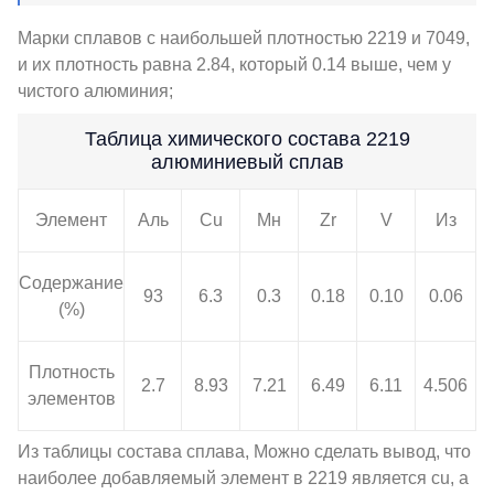
Марки сплавов с наибольшей плотностью 2219 и 7049,
и их плотность равна 2.84, который 0.14 выше, чем у
чистого алюминия;
Таблица химического состава 2219
алюминиевый сплав
Элемент
Аль
Cu
Мн
Zr
V
Из
Содержание
93
6.3
0.3
0.18
0.10
0.06
(%)
Плотность
2.7
8.93
7.21
6.49
6.11
4.506
элементов
Из таблицы состава сплава, Можно сделать вывод, что
наиболее добавляемый элемент в 2219 является cu, а