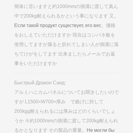
簡単に言いますと約1000mmの側溝に渡して真ん
中で200kg耐えられるかという事になります 又
、
Если такой продукт существует, его вес、
価格
をおしえていただけますか 現在はコンパネ板を
使用してますが腐ると折れてしまい人が側溝に落
ちてけがをしてます 出来ましたらメールでお返
事をいただけますか
Быстрый Дракон Саид:
アルミハニカムパネルについてお聞きしたいので
すが L1500×W700×厚み で曲げに対して
200kgg耐えられるには厚みはどのくらいでしょ
うか ※約1000mmの側溝に渡して200kg耐えられ
るかとなります その製品の重量
、Не могли бы