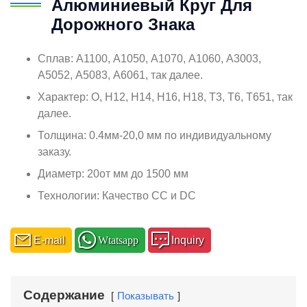
Алюминиевый Круг Для
Дорожного Знака
Сплав: А1100, А1050, А1070, А1060, А3003,
А5052, А5083, А6061, так далее.
Характер: О, Н12, Н14, Н16, Н18, Т3, Т6, Т651, так
далее.
Толщина: 0.4мм-20,0 мм по индивидуальному
заказу.
Диаметр: 20от мм до 1500 мм
Технологии: Качество CC и DC
E-mail
Wtatsapp
Inquiry
Содержание
Показывать