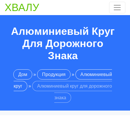
ХВАЛУ
Алюминиевый Круг
Для Дорожного
Знака
Дом
»
Продукция
»
Алюминиевый
круг
»
Алюминиевый круг для дорожного
знака