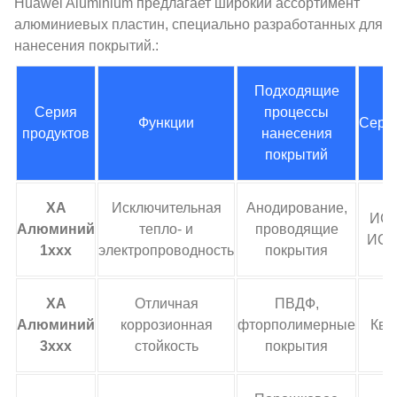
Huawei Aluminium предлагает широкий ассортимент
алюминиевых пластин, специально разработанных для
нанесения покрытий.:
Подходящие
Серия
процессы
Функции
Серт
продуктов
нанесения
покрытий
ХА
Исключительная
Анодирование,
ИСО
Алюминий
тепло- и
проводящие
ИСО
1xxx
электропроводность
покрытия
ХА
Отличная
ПВДФ,
Алюминий
коррозионная
фторполимерные
Ква
3xxx
стойкость
покрытия