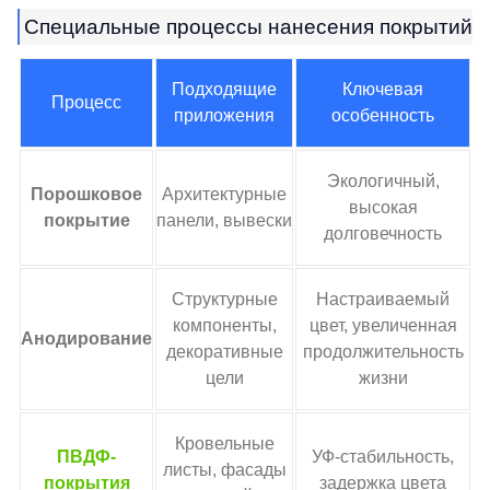
Специальные процессы нанесения покрытий
Подходящие
Ключевая
Процесс
приложения
особенность
Экологичный,
Порошковое
Архитектурные
высокая
покрытие
панели, вывески
долговечность
Структурные
Настраиваемый
компоненты,
цвет, увеличенная
Анодирование
декоративные
продолжительность
цели
жизни
Кровельные
ПВДФ-
УФ-стабильность,
листы, фасады
покрытия
задержка цвета