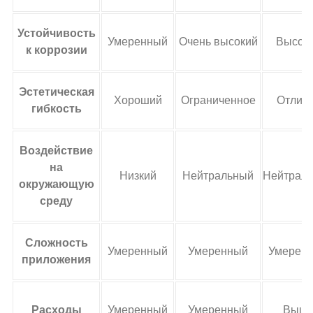
Устойчивость
Умеренный
Очень высокий
Высок
к коррозии
Эстетическая
Хороший
Ограниченное
Отлич
гибкость
Воздействие
на
Низкий
Нейтральный
Нейтрал
окружающую
среду
Сложность
Умеренный
Умеренный
Умерен
приложения
Расходы
Умеренный
Умеренный
Выш