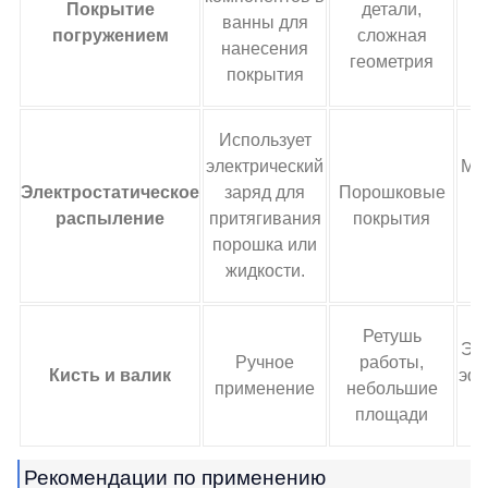
Покрытие
детали,
ванны для
погружением
сложная
нанесения
геометрия
покрытия
Использует
электрический
Ми
Электростатическое
заряд для
Порошковые
распыление
притягивания
покрытия
порошка или
жидкости.
Ретушь
Эк
Ручное
работы,
Кисть и валик
эф
применение
небольшие
площади
Рекомендации по применению