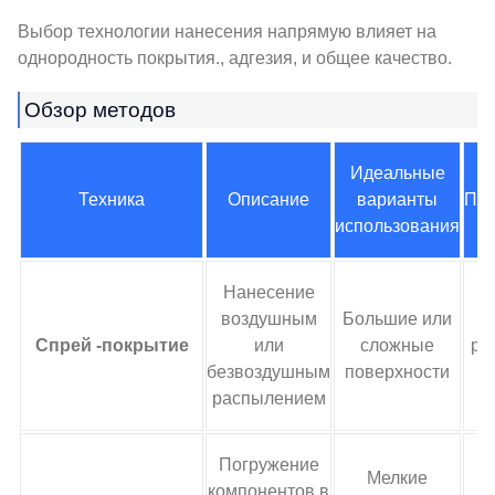
Выбор технологии нанесения напрямую влияет на
однородность покрытия., адгезия, и общее качество.
Обзор методов
Идеальные
Техника
Описание
варианты
Пр
использования
Нанесение
воздушным
Большие или
Спрей -покрытие
или
сложные
ра
безвоздушным
поверхности
распылением
Погружение
Мелкие
компонентов в
П