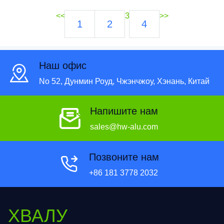
<<
3
>>
1
2
4
Наш офис
No 52, Дунмин Роуд, Чжэнчжоу, Хэнань, Китай
Напишите нам
sales@hw-alu.com
Позвоните нам
+86 181 3778 2032
ХВАЛУ