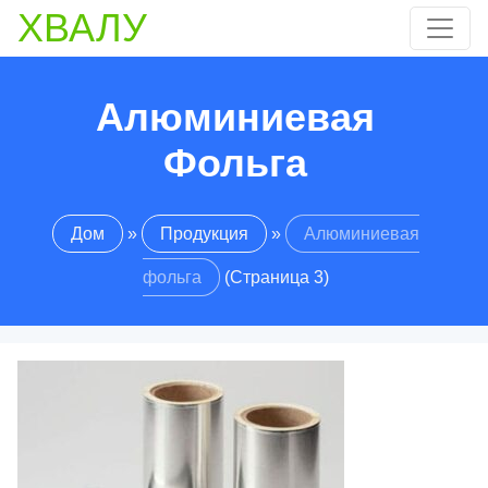
ХВАЛУ
Алюминиевая
Фольга
Дом
»
Продукция
»
Алюминиевая
фольга
(Страница 3)