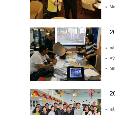
Mn
2
ná
Vý
Mn
2
ná