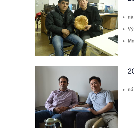
ná
Vý
Mn
2
ná