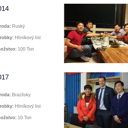
014
roda:
Ruský
robky:
Hliníkový list
ožstvo:
100 Ton
017
roda:
Brazílsky
robky:
Hliníkový list
ožstvo:
10 Ton