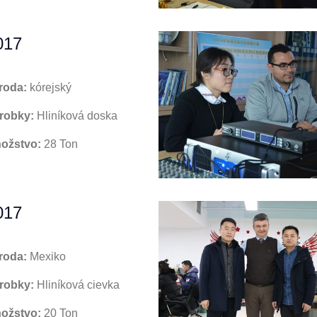
017
roda:
kórejský
robky:
Hliníková doska
ožstvo:
28 Ton
017
roda:
Mexiko
robky:
Hliníková cievka
ožstvo:
20 Ton