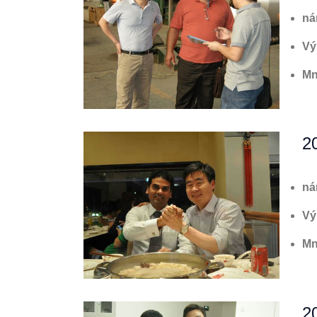
ná
Vý
Mn
2
ná
Vý
Mn
2