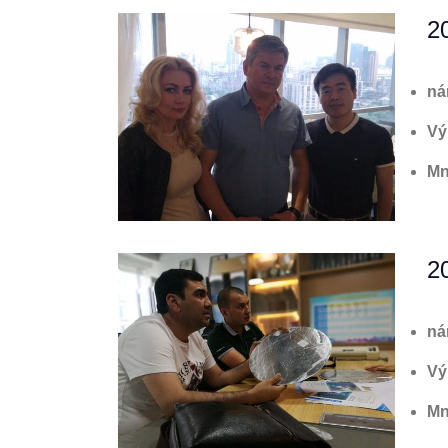
2
ná
Vý
Mn
2
ná
Vý
Mn