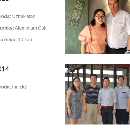
roda:
Uzbekistan
robky:
Aluminium Coli
ožstvo:
10 Ton
014
roda:
indický