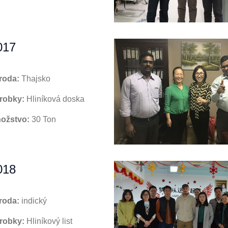
017
roda:
Thajsko
robky:
Hliníková doska
ožstvo:
30 Ton
018
roda:
indický
robky:
Hliníkový list