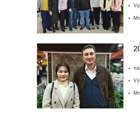
Vý
Mn
2
ná
Vý
Mn