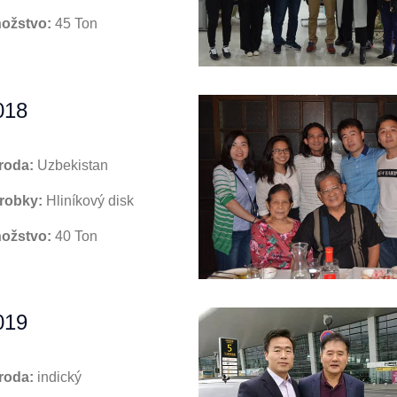
ožstvo:
45 Ton
018
roda:
Uzbekistan
robky:
Hliníkový disk
ožstvo:
40 Ton
019
roda:
indický