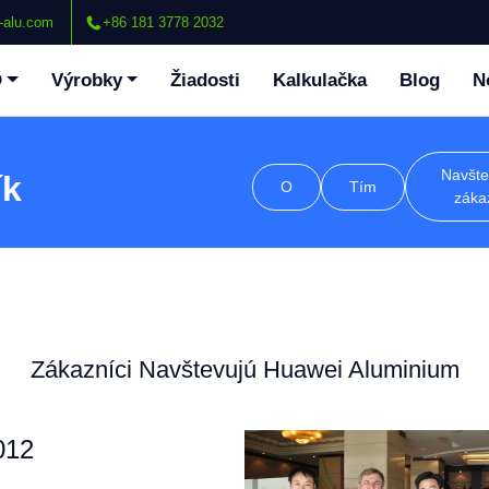
-alu.com
+86 181 3778 2032
O
Výrobky
Žiadosti
Kalkulačka
Blog
N
Navšte
ík
O
Tím
záka
Zákazníci Navštevujú Huawei Aluminium
012