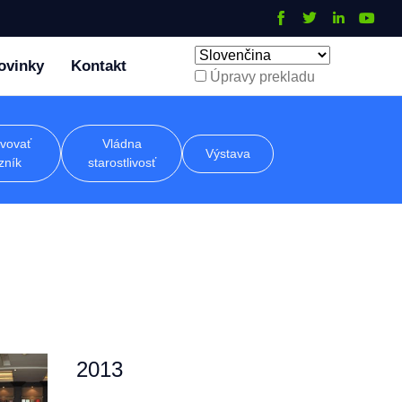
ovinky
Kontakt
Úpravy prekladu
vovať
Vládna
Výstava
zník
starostlivosť
2013