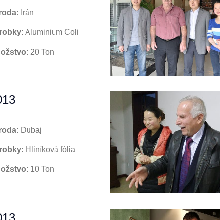
roda:
Irán
robky:
Aluminium Coli
ožstvo:
20 Ton
013
roda:
Dubaj
robky:
Hliníková fólia
ožstvo:
10 Ton
013