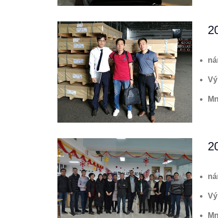
2
ná
Vý
Mn
2
ná
Vý
Mn