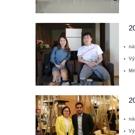
2
ná
Vý
Mn
2
ná
Vý