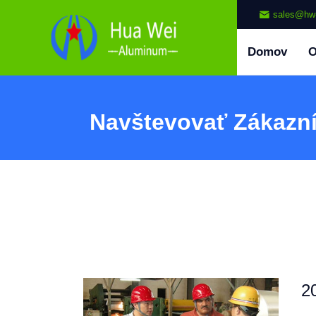
sales@hw
Domov
Navštevovať Zákazn
2