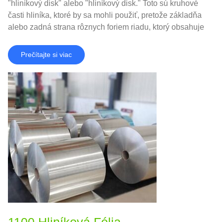
"hliníkový disk" alebo "hliníkový disk." Toto sú kruhové
časti hliníka, ktoré by sa mohli použiť, pretože základňa
alebo zadná strana rôznych foriem riadu, ktorý obsahuje
hrnce, panvice, a namáčanie sporákov.
Prečítajte si viac
1100 Hliníková Fólia