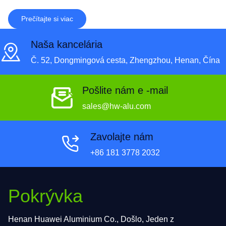
Prečítajte si viac
Naša kancelária
Č. 52, Dongmingová cesta, Zhengzhou, Henan, Čína
Pošlite nám e -mail
sales@hw-alu.com
Zavolajte nám
+86 181 3778 2032
Pokrývka
Henan Huawei Aluminium Co., Došlo, Jeden z