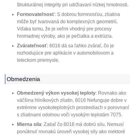
štrukturálnej integrity pri udržiavaní nízkej hmotnosti.
Formovateľnosť
: S dobrou formnosťou, zliatina
môže byť tvarovaná do komplexných geometrií,
Vďaka tomu, že je veľmi vhodný pre procesy
hromadnej výroby, ako je pečiatka a extrúzia.
Zvárateľnosť
: 6016 dá sa ľahko zvárať, čo je
rozhodujúce pre aplikácie v automobilovom a
leteckom priemysle.
Obmedzenia
Obmedzený výkon vysokej teploty
: Rovnako ako
väčšina hliníkových zliatin, 6016 Nefunguje dobre v
extrémne vysokoteplotných prostrediach v porovnaní
s zliatinami odolnou voči vysokým teplotám 7075.
Mierna sila
: Zatiaľ čo 6016 má dobrú silu, Nemusí
ponúknuť rovnakú úroveň vysokej sily ako niektoré