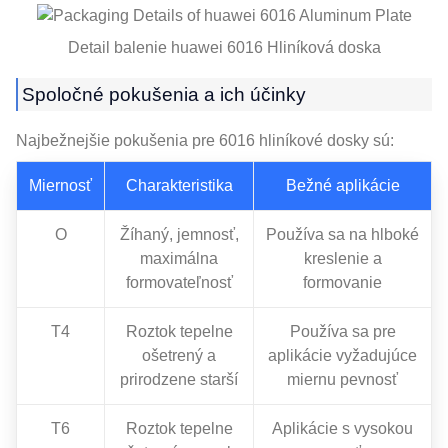
Detail balenie huawei 6016 Hliníková doska
Spoločné pokušenia a ich účinky
Najbežnejšie pokušenia pre 6016 hliníkové dosky sú:
Miernosť
Charakteristika
Bežné aplikácie
O
Žíhaný, jemnosť,
Používa sa na hlboké
maximálna
kreslenie a
formovateľnosť
formovanie
T4
Roztok tepelne
Používa sa pre
ošetrený a
aplikácie vyžadujúce
prirodzene starší
miernu pevnosť
T6
Roztok tepelne
Aplikácie s vysokou