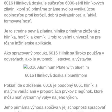
6016 Hliníková doska je súčasťou 6000-sérií hliníkových
zliatin, ktoré sú primárne známe svojou vynikajúcou
odolnosťou proti korózii, dobrú zvárateľnosť, a ľahká
formovateľnosť.
Je to stredne pevná zliatina hliníka primárne zložená z
hliníka, horčík, a kremík, Urobí to veľmi univerzálne pre
rôzne inžinierske aplikácie.
Ako spracovaný produkt, 6016 Hliník sa široko používa v
odvetviach, ako je automobil, letectvo, a výstavba.
6016 Hliníková doska s bluefilmom
Pokiaľ ide o zloženie, 6016 je podobný 6061 hliník, s
malými variáciami v proporciách prvkov z legúnok, ktoré
môžu mať významný vplyv na jeho výkon.
Jeho primárna výhoda spočíva v jej schopnosti spracovať