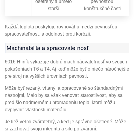
ošetrený a umelo
pevnosťou,
starší
konštrukčné časti
Každá teplota poskytuje rovnováhu medzi pevnosťou,
spracovateľnosť, a odolnosť proti korózii.
Machinabilita a spracovateľnosť
6016 Hliník vykazuje dobrú machináovateľnosť vo svojich
pokušeniach T6 a T4, Aj keď môže byť o niečo náročnejšie
pre stroj na vyšších úrovniach pevnosti.
Môže byť rezaný, vŕtaný, a opracované so štandardnými
nástrojmi, Malo by sa však venovať starostlivosť, aby sa
predišlo nadmernému hromadeniu tepla, ktoré môžu
ovplyvniť vlastnosti materiálu.
Je tiež veľmi zvárateľný, a keď je správne ošetrené, Môže
si zachovať svoju integritu a silu po zváraní.