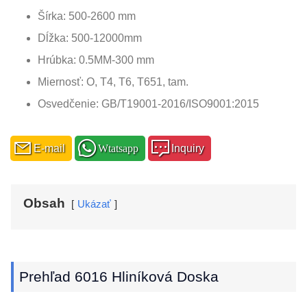
Šírka: 500-2600 mm
Dĺžka: 500-12000mm
Hrúbka: 0.5MM-300 mm
Miernosť: O, T4, T6, T651, tam.
Osvedčenie: GB/T19001-2016/ISO9001:2015
E-mail
Wtatsapp
Inquiry
Obsah
Ukázať
Prehľad 6016 Hliníková Doska