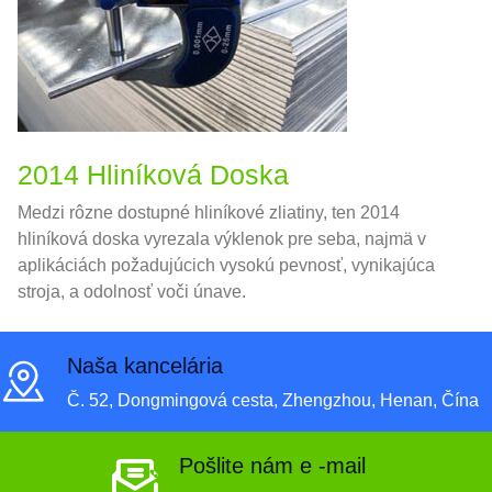
2014 Hliníková Doska
Medzi rôzne dostupné hliníkové zliatiny, ten 2014
hliníková doska vyrezala výklenok pre seba, najmä v
aplikáciách požadujúcich vysokú pevnosť, vynikajúca
stroja, a odolnosť voči únave.
Naša kancelária
Č. 52, Dongmingová cesta, Zhengzhou, Henan, Čína
Pošlite nám e -mail