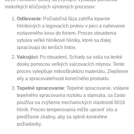
niekoľkých kľúčových výrobných procesov:
Odlievanie
: Počiatočná fáza zahŕňa topenie
hliníkových a legovacích prvkov v peci a nalievanie
roztaveného kovu do foriem. Proces obsadenia
vytvára veľké hliníkové hliníky, ktoré sa ďalej
spracúvajú do tenších listov.
Valcujúci
: Po obsadení, Schady sa valia na tenké
dosky pomocou veľkých valcovacích mlynov. Tento
proces vylepšuje mikroštruktúru materiálu, Zlepšenie
sily a spracovateľnosti konečného produktu.
Tepelné spracovanie
: Tepelné spracovanie, vrátane
tepelného spracovania roztoku a starnutia, sa často
používa na zvýšenie mechanických vlastností 6016
hliník. Proces temperovania môže upraviť silu a
predĺženie zliatiny, aby sa splnili konkrétne
požiadavky.