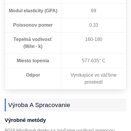
Modul elasticity (GPA)
69
Poissonov pomer
0.33
Tepelná vodivosť
160-180
(W/m · k)
Miesto topenia
577-635° C
Odpor
Vynikajúce vo väčšine
prostredí
Výroba A Spracovanie
Výrobné metódy
6016 Hliníkové dosky sa zvyčajne vyrábajú pomocou