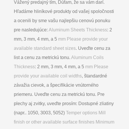
Vážený predajný tím, Dúfam, že sa vám darí.
Hľadáme hliníkové produkty od vašej spoločnosti
a ocenili by sme vašu najlepšiu cenovú ponuku
pre nasledujúce:
Aluminum Sheets Thickness
: 2
mm, 3 mm, 4 mm, a 5
mm Please provide your
available standard sheet sizes
. Uveďte cenu za
list a cenu za metrickú tonu.
Aluminum Coils
Thickness
: 2 mm, 3 mm, 4 mm, a 5
mm Please
provide your available coil widths
, štandardné
závažia cievok, a špecifikácie vnútorného
priemeru. Uveďte cenu za metrickú tonu. Pre
plechy aj zvitky, uveďte prosím: Dostupné zliatiny
(napr.. 1050, 3003, 5052)
Temper options Mill
finish or other available surface finishes Minimum