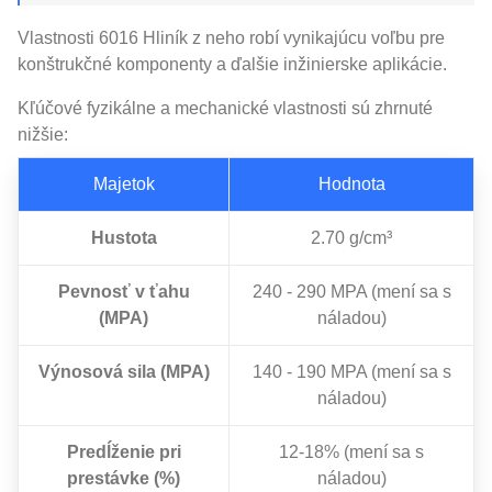
Vlastnosti 6016 Hliník z neho robí vynikajúcu voľbu pre
konštrukčné komponenty a ďalšie inžinierske aplikácie.
Kľúčové fyzikálne a mechanické vlastnosti sú zhrnuté
nižšie:
Majetok
Hodnota
Hustota
2.70 g/cm³
Pevnosť v ťahu
240 - 290 MPA (mení sa s
(MPA)
náladou)
Výnosová sila (MPA)
140 - 190 MPA (mení sa s
náladou)
Predĺženie pri
12-18% (mení sa s
prestávke (%)
náladou)