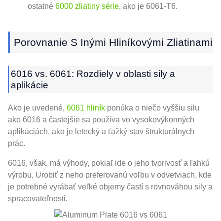
ostatné
6000 zliatiny série
, ako je 6061-T6.
Porovnanie S Inými Hliníkovými Zliatinami
6016 vs. 6061: Rozdiely v oblasti sily a
aplikácie
Ako je uvedené,
6061 hliník
ponúka o niečo vyššiu silu
ako 6016 a častejšie sa používa vo vysokovýkonných
aplikáciách, ako je letecký a ťažký stav štrukturálnych
prác.
6016, však, má výhody, pokiaľ ide o jeho tvorivosť a ľahkú
výrobu, Urobiť z neho preferovanú voľbu v odvetviach, kde
je potrebné vyrábať veľké objemy častí s rovnováhou sily a
spracovateľnosti.