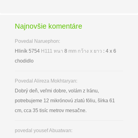
Najnovšie komentáre
Povedal Naruephon:
Hliník 5754
H111 หนา
8
mm กว้าง x ยาว
: 4 x 6
chodidlo
Povedal Alireza Mokhtaryan:
Dobrý deň, veľmi dobre, volám z Iránu,
potrebujeme 12 mikrónovú zlatú fóliu, šírka 61
cm, cca 35 tisíc metrov mesačne.
povedal yousef Abuatwan: