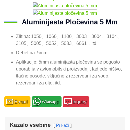
Aluminijasta Pločevina 5 Mm
Zlitina: 1050、1060、1100、3003、3004、3104、
3105、5005、5052、5083、6061，itd.
Debelina: 5mm.
Aplikacije: 5mm aluminijasta pločevina se pogosto
uporablja v avtomobilski proizvodnji, ladjedelništvo,
tlačne posode, vključno z rezervoarji za vodo,
rezervoarji za olje, itd.
E-mail
Wtatsapp
Inquiry
Kazalo vsebine
Prikaži