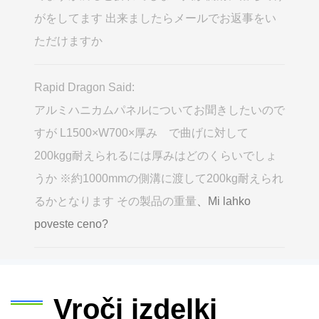
がをしてます 出来ましたらメールでお返事をい
ただけますか
Rapid Dragon Said:
アルミハニカムパネルについてお聞きしたいので
すが L1500×W700×厚み で曲げに対して
200kgg耐えられるには厚みはどのくらいでしょ
うか ※約1000mmの側溝に渡して200kg耐えられ
るかとなります その製品の重量
、Mi lahko
poveste ceno?
Vroči izdelki