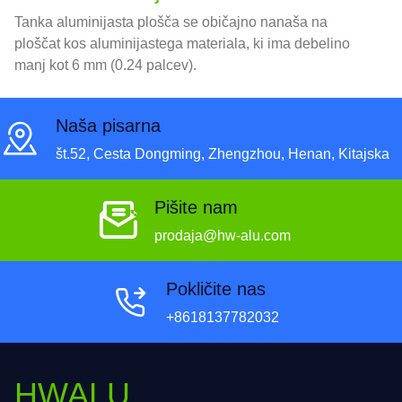
Tanka aluminijasta plošča se običajno nanaša na
ploščat kos aluminijastega materiala, ki ima debelino
manj kot 6 mm (0.24 palcev).
Naša pisarna
št.52, Cesta Dongming, Zhengzhou, Henan, Kitajska
Pišite nam
prodaja@hw-alu.com
Pokličite nas
+8618137782032
HWALU