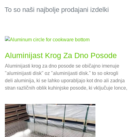
To so naši najbolje prodajani izdelki
Aluminijast Krog Za Dno Posode
Aluminijasti krog za dno posode se običajno imenuje
"aluminijasti disk" oz "aluminijasti disk." to so okrogli
deli aluminija, ki se lahko uporabljajo kot dno ali zadnja
stran različnih oblik kuhinjske posode, ki vključuje lonce,
ponve, in štedilnik.