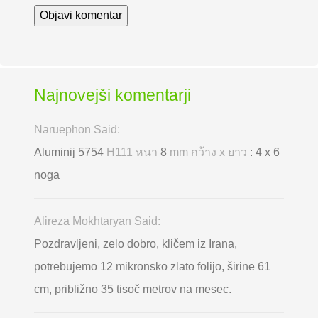
Najnovejši komentarji
Naruephon Said:
Aluminij 5754
H111 หนา
8
mm กว้าง x ยาว
: 4 x 6
noga
Alireza Mokhtaryan Said:
Pozdravljeni, zelo dobro, kličem iz Irana,
potrebujemo 12 mikronsko zlato folijo, širine 61
cm, približno 35 tisoč metrov na mesec.