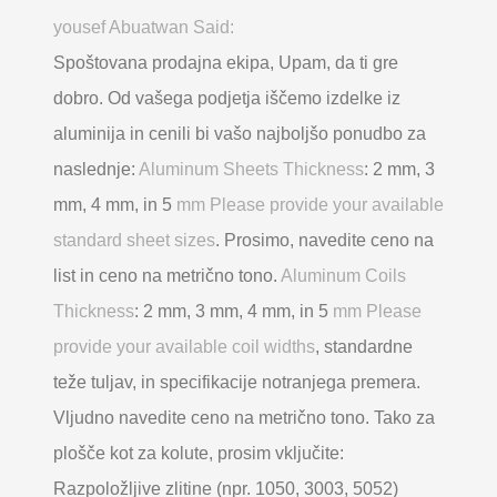
yousef Abuatwan Said:
Spoštovana prodajna ekipa, Upam, da ti gre
dobro. Od vašega podjetja iščemo izdelke iz
aluminija in cenili bi vašo najboljšo ponudbo za
naslednje:
Aluminum Sheets Thickness
: 2 mm, 3
mm, 4 mm, in 5
mm Please provide your available
standard sheet sizes
. Prosimo, navedite ceno na
list in ceno na metrično tono.
Aluminum Coils
Thickness
: 2 mm, 3 mm, 4 mm, in 5
mm Please
provide your available coil widths
, standardne
teže tuljav, in specifikacije notranjega premera.
Vljudno navedite ceno na metrično tono. Tako za
plošče kot za kolute, prosim vključite:
Razpoložljive zlitine (npr. 1050, 3003, 5052)