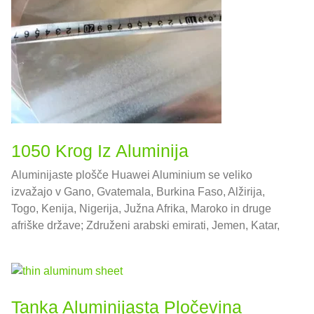
1050 Krog Iz Aluminija
Aluminijaste plošče Huawei Aluminium se veliko
izvažajo v Gano, Gvatemala, Burkina Faso, Alžirija,
Togo, Kenija, Nigerija, Južna Afrika, Maroko in druge
afriške države; Združeni arabski emirati, Jemen, Katar,
Kuvajt, Iran, Jordanija, Savdska Arabija in druge države
Bližnjega vzhoda.
Tanka Aluminijasta Pločevina