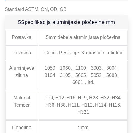
Standard ASTM, ON, OD, GB
5Specifikacija aluminijaste pločevine mm
Postavka
5mm debela aluminijasta pločevina
Površina
Čopič. Peskanje. Karirasto in reliefno
Aluminijeva
1050、1060、1100、3003、3004、
zlitina
3104、3105、5005、5052、5083、
6061，itd.
Material
F, O, H12, H16, H19, H28, H32, H34,
Temper
H36, H38, H111, H112, H114, H116,
H321
Debelina
5mm