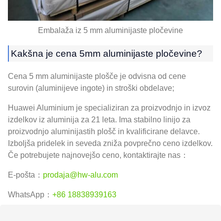
Embalaža iz 5 mm aluminijaste pločevine
Kakšna je cena 5mm aluminijaste pločevine?
Cena 5 mm aluminijaste plošče je odvisna od cene
surovin (aluminijeve ingote) in stroški obdelave;
Huawei Aluminium je specializiran za proizvodnjo in izvoz
izdelkov iz aluminija za 21 leta. Ima stabilno linijo za
proizvodnjo aluminijastih plošč in kvalificirane delavce.
Izboljša pridelek in seveda zniža povprečno ceno izdelkov.
Če potrebujete najnovejšo ceno, kontaktirajte nas：
E-pošta：
prodaja@hw-alu.com
WhatsApp：
+86 18838939163