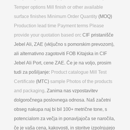
Temper options Mill finish or other available
surface finishes Minimum Order Quantity
(MOQ)
Production lead time Payment terms Please
provide your quotation based on
: CIF pristanišče
Jebel Ali, ZAE (vključno s pomorskim prevozom),
ali alternativno zagotoviti FOB Kitajska in CIF
Jebel Ali Port, cene ZAE. Če je na voljo, prosim
tudi za pošiljanje:
Product catalogue Mill Test
Certificate
(MTC)
sample Photos of the products
and packaging
. Zanima nas vzpostavitev
dolgoročnega poslovnega odnosa. Naš začetni
obseg nakupa naj bi bil 100+ metrične tone, s
potencialom za večja in ponavljajoča se naročila,
če je vaša cena, kakovosti, in storitve izpolnjujejo