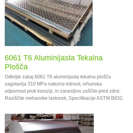
6061 T6 Aluminijasta Tekalna
Plošča
Odkrijte zakaj 6061 T6 aluminijasta tekalna plošča
zagotavlja 310 MPa natezna trdnost, vrhunska
odpornost proti koroziji, in zanesljivo zaščito pred zdrsi.
Raziščite mehanske lastnosti, Specifikacije ASTM B632,
smernice za strukturno načrtovanje, in najboljše prakse
izdelave – vse v eni verodostojni referenci.