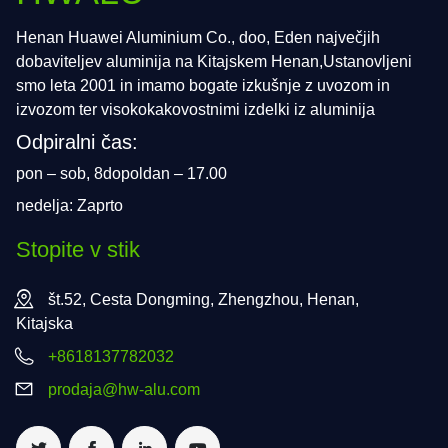
Henan Huawei Aluminium Co., doo, Eden največjih
dobaviteljev aluminija na Kitajskem Henan,Ustanovljeni
smo leta 2001 in imamo bogate izkušnje z uvozom in
izvozom ter visokokakovostnimi izdelki iz aluminija
Odpiralni čas:
pon – sob, 8dopoldan – 17.00
nedelja: Zaprto
Stopite v stik
št.52, Cesta Dongming, Zhengzhou, Henan,
Kitajska
+8618137782032
prodaja@hw-alu.com