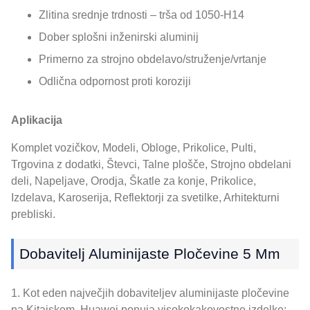
Zlitina srednje trdnosti – trša od 1050-H14
Dober splošni inženirski aluminij
Primerno za strojno obdelavo/struženje/vrtanje
Odlična odpornost proti koroziji
Aplikacija
Komplet vozičkov, Modeli, Obloge, Prikolice, Pulti,
Trgovina z dodatki, Števci, Talne plošče, Strojno obdelani
deli, Napeljave, Orodja, Škatle za konje, Prikolice,
Izdelava, Karoserija, Reflektorji za svetilke, Arhitekturni
prebliski.
Dobavitelj Aluminijaste Pločevine 5 Mm
1. Kot eden največjih dobaviteljev aluminijaste pločevine
na Kitajskem, Huawei ponuja visokokakovostne izdelke;