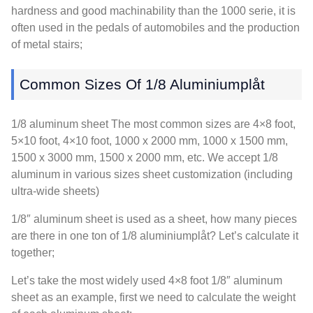
hardness and good machinability than the
1000 serie,
it is
often used in the pedals of automobiles and the production
of metal stairs
;
Common Sizes Of
1/8 Aluminiumplåt
1/8
aluminum sheet The most common sizes are 4×8 foot
,
5
×10 foot
, 4
×10 foot
, 1000 x 2000 mm, 1000 x 1500 mm,
1500 x 3000 mm, 1500 x 2000 mm, etc.
We accept
1/8
aluminum in various sizes sheet customization
(
including
ultra-wide sheets
)
1/8
″ aluminum sheet is used as a sheet
,
how many pieces
are there in one ton of
1/8 aluminiumplåt?
Let’s calculate it
together
;
Let’s take the most widely used 4×8 foot 1/8″ aluminum
sheet as an example
,
first we need to calculate the weight