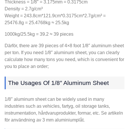
Thickness = 1/8″ = 3.175mm = 0.3175cm
Density = 2.7g/cm³
Weight = 243.8cm*121.9cm*0.3175cm*2.7g/cm³ =
25476.8g = 25.4768kg ≈ 25.5kg
1000
kg/25.5kg =
39.2 ≈ 39
pieces
Därför,
there are
39
pieces of 4×8 foot 1/8″ aluminum sheet
per ton
.
If you need 1/8″ aluminum sheet
,
you can clearly
calculate how many tons you need
,
which is convenient for
you to place an order
;
The Usages Of 1/8″ Aluminum Sheet
1/8
″ aluminum sheet can be widely used in many
industries such as vehicles
, fartyg,
oil storage tanks
,
instrumentation
, hårdvaruprodukter, formar, etc. Se artikeln
för användning av 3 mm aluminiumplåt.