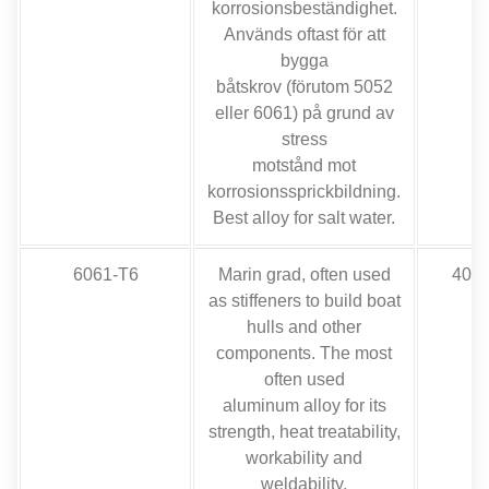
korrosionsbeständighet.
Används oftast för att
bygga
båtskrov (förutom 5052
eller 6061) på grund av
stress
motstånd mot
korrosionssprickbildning.
Best alloy for salt water
.
6061-T6
Marin grad,
often used
40,0
as stiffeners to build boat
hulls and other
components
.
The most
often used
aluminum alloy for its
strength
,
heat treatability
,
workability and
weldability
.