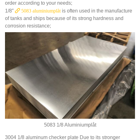
order according to your needs
;
1/8″
5083 aluminiumplåt
is often used in the manufacture
of tanks and ships because of its strong hardness and
corrosion resistance
;
5083 1/8 Aluminiumplåt
3004 1/8
aluminum checker plate Due to its stronger