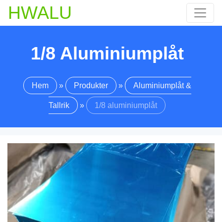
HWALU
1/8 Aluminiumplåt
Hem
»
Produkter
»
Aluminiumplåt &
Tallrik
»
1/8 aluminiumplåt