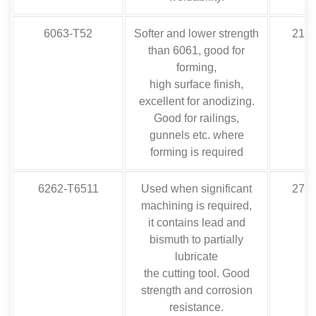
6063-
T52
Softer and lower strength
21,0
than
6061,
good for
forming
,
high surface finish
,
excellent for anodizing
.
Good for railings
,
gunnels etc
.
where
forming is required
6262-T6511
Used when significant
27,6
machining is required
,
it contains lead and
bismuth to partially
lubricate
the cutting tool
.
Good
strength and corrosion
resistance
.