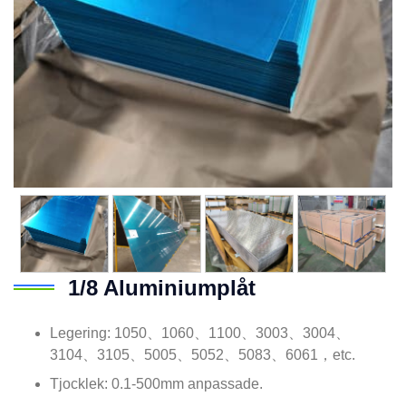
1/8 Aluminiumplåt
Legering: 1050、1060、1100、3003、3004、
3104、3105、5005、5052、5083、6061，etc.
Tjocklek: 0.1-500mm anpassade.