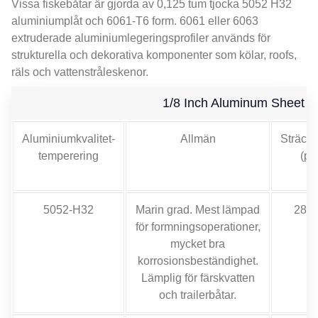
Vissa fiskebåtar är gjorda av 0,125 tum tjocka 5052 H32
aluminiumplåt och 6061-T6 form. 6061 eller 6063
extruderade aluminiumlegeringsprofiler används för
strukturella och dekorativa komponenter som kölar,
roofs
,
räls och vattenstråleskenor.
1/8
Inch Aluminum Sheet D
Aluminiumkvalitet-
Allmän
Sträcks
temperering
(psi
5052-H32
Marin grad. Mest lämpad
28,0
för formningsoperationer,
mycket bra
korrosionsbeständighet.
Lämplig för färskvatten
och trailerbåtar.