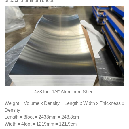
of each aluminum sheet
;
4
×8 foot 1/8″ Aluminum Sheet
Weight = Volume x Density = Length x Width x Thickness x
Density
Length = 8foot = 2438mm = 243.8cm
Width = 4foot = 1219mm = 121.9cm