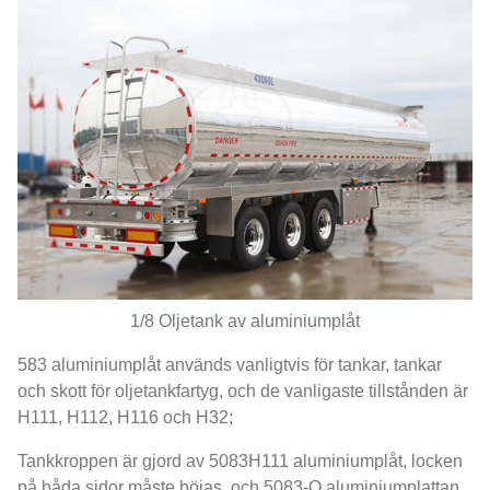
1/8 Oljetank av aluminiumplåt
583 aluminiumplåt används vanligtvis för tankar, tankar
och skott för oljetankfartyg, och de vanligaste tillstånden är
H111, H112, H116 och H32;
Tankkroppen är gjord av 5083H111 aluminiumplåt, locken
på båda sidor måste böjas, och 5083-O aluminiumplattan