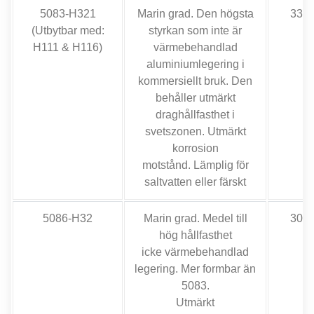
5083-H321
Marin grad. Den högsta
33,0
(Utbytbar med:
styrkan som inte är
H111 & H116)
värmebehandlad
aluminiumlegering i
kommersiellt bruk. Den
behåller utmärkt
draghållfasthet i
svetszonen. Utmärkt
korrosion
motstånd. Lämplig för
saltvatten eller färskt
5086-H32
Marin grad. Medel till
30,0
hög hållfasthet
icke värmebehandlad
legering. Mer formbar än
5083.
Utmärkt