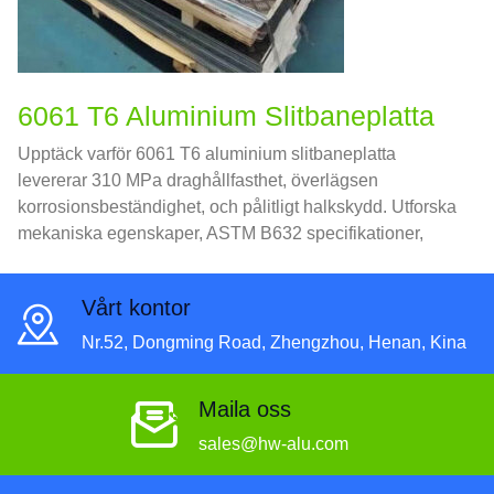
6061 T6 Aluminium Slitbaneplatta
Upptäck varför 6061 T6 aluminium slitbaneplatta
levererar 310 MPa draghållfasthet, överlägsen
korrosionsbeständighet, och pålitligt halkskydd. Utforska
mekaniska egenskaper, ASTM B632 specifikationer,
vägledning för strukturell design, och bästa praxis för
tillverkning – allt i en auktoritativ referens.
Vårt kontor
Nr.52, Dongming Road, Zhengzhou, Henan, Kina
Maila oss
sales@hw-alu.com