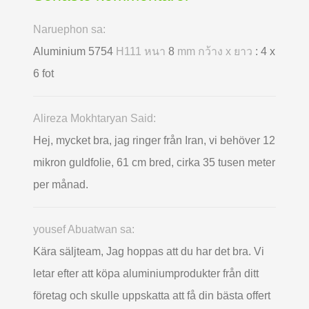
Naruephon sa:
Aluminium 5754
H111 หนา
8
mm กว้าง x ยาว
: 4 x
6 fot
Alireza Mokhtaryan Said:
Hej, mycket bra, jag ringer från Iran, vi behöver 12
mikron guldfolie, 61 cm bred, cirka 35 tusen meter
per månad.
yousef Abuatwan sa:
Kära säljteam, Jag hoppas att du har det bra. Vi
letar efter att köpa aluminiumprodukter från ditt
företag och skulle uppskatta att få din bästa offert