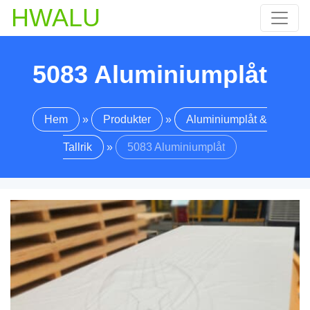
HWALU
5083 Aluminiumplåt
Hem
»
Produkter
»
Aluminiumplåt &
Tallrik
»
5083 Aluminiumplåt