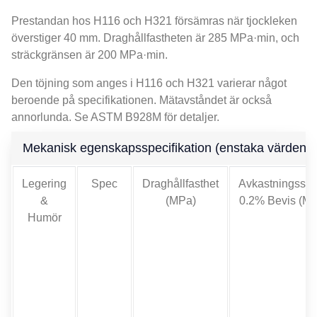
Prestandan hos H116 och H321 försämras när tjockleken
överstiger 40 mm. Draghållfastheten är 285 MPa·min, och
sträckgränsen är 200 MPa·min.
Den töjning som anges i H116 och H321 varierar något
beroende på specifikationen. Mätavståndet är också
annorlunda. Se ASTM B928M för detaljer.
Mekanisk egenskapsspecifikation (enstaka värden 
Legering
Spec
Draghållfasthet
Avkastningssty
&
(MPa)
0.2% Bevis (M
Humör