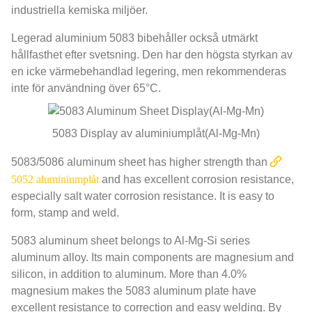
industriella kemiska miljöer.
Legerad aluminium 5083 bibehåller också utmärkt
hållfasthet efter svetsning. Den har den högsta styrkan av
en icke värmebehandlad legering, men rekommenderas
inte för användning över 65°C.
5083 Display av aluminiumplåt(
Al-Mg-Mn
)
5083/5086
aluminum sheet has higher strength than
5052 aluminiumplåt
and has excellent corrosion resistance
,
especially salt water corrosion resistance
.
It is easy to
form
,
stamp and weld
.
5083
aluminum sheet belongs to Al-Mg-Si series
aluminum alloy
.
Its main components are magnesium and
silicon
,
in addition to aluminum
.
More than
4.0%
magnesium makes the
5083
aluminum plate have
excellent resistance to correction and easy welding
.
By