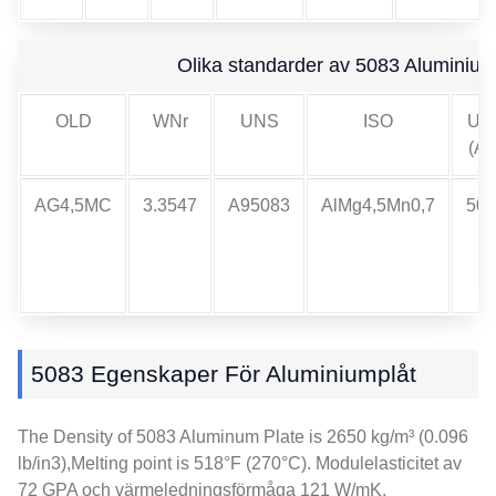
Olika standarder av 5083 Aluminiump
OLD
WNr
UNS
ISO
US
(AA
AG4,5MC
3.3547
A95083
AlMg4,5Mn0,7
508
5083 Egenskaper För Aluminiumplåt
The Density of
5083
Aluminum Plate is
2650 kg/m³ (0.096
lb/in3),
Melting point is 518°F
(270°C). Modulelasticitet av
72 GPA och värmeledningsförmåga 121 W/mK.