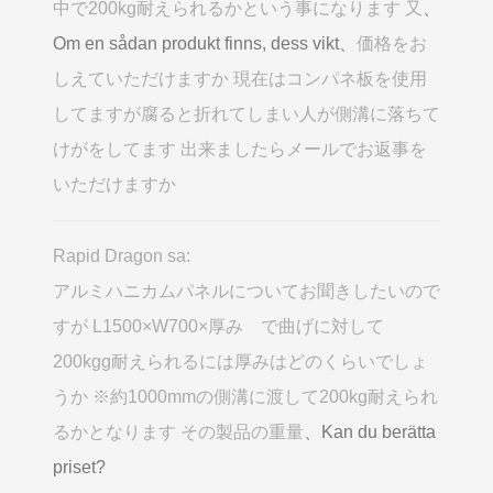
中で200kg耐えられるかという事になります 又
、
Om en sådan produkt finns, dess vikt、
価格をお
しえていただけますか 現在はコンパネ板を使用
してますが腐ると折れてしまい人が側溝に落ちて
けがをしてます 出来ましたらメールでお返事を
いただけますか
Rapid Dragon sa:
アルミハニカムパネルについてお聞きしたいので
すが L1500×W700×厚み で曲げに対して
200kgg耐えられるには厚みはどのくらいでしょ
うか ※約1000mmの側溝に渡して200kg耐えられ
るかとなります その製品の重量
、Kan du berätta
priset?