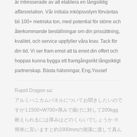
är intresserade av att etablera en långsiktig
affärsrelation. Vår initiala inköpsvolym förväntas
bli 100+ metriska ton, med potential för större och
återkommande beställningar om din prissättning,
kvalitet, och service uppfyller våra krav. Tack för
din tid. Vi ser fram emot att ta emot din offert och
hoppas kunna bygga ett framgångsrikt långsiktigt
partnerskap. Bästa hälsningar, Eng.Yousef
Rapid Dragon sa:
アルミハニカムパネルについてお聞きしたいので
すが L1500×W700×厚みで曲げに対して200kgg
耐えられるには厚みはどのくらいでしょうか ※
簡単に言いますと約1000mmの側溝に渡して真ん