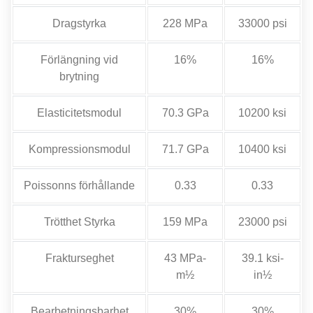
Dragstyrka
228 MPa
33000 psi
Förlängning vid
16%
16%
brytning
Elasticitetsmodul
70.3 GPa
10200 ksi
Kompressionsmodul
71.7 GPa
10400 ksi
Poissonns förhållande
0.33
0.33
Trötthet Styrka
159 MPa
23000 psi
Frakturseghet
43 MPa-
39.1 ksi-
m½
in½
Bearbetningsbarhet
30%
30%