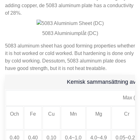
adding copper
, de 5083
aluminum plate has a conductivity
of
28%.
5083 Aluminiumplåt (DC)
5083
aluminum sheet has good forming properties whether
it is hot worked or cold worked
.
But hardening is done only
by cold working
. Dessutom, 5083
aluminum plate does
have good strength
,
but it is not heat treatable
.
Kemisk sammansättning av 50
Max (%
Och
Fe
Cu
Mn
Mg
Cr
0.40
0.40
0.10
0.4
~1.0
4.0
~4.9
0.05
~0.25