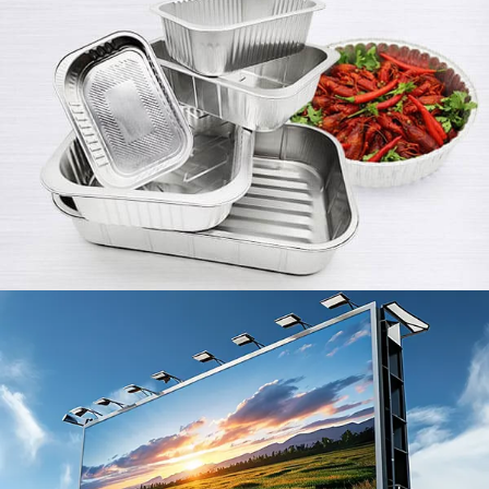
แผ่นอลูมิเนียมสำหรับการโฆษณานำเสนอการผสมผสาน
ที่ดีของความทนทาน, อุทธรณ์ด้านสุนทรียศาสตร์, และ
ความอเนกประสงค์. การสะท้อนแสงสูงของพวกเขา,
ความต้านทานต่อสภาพอากาศ, และความสามารถใน
การก่อตัวเป็นรูปทรงต่าง ๆ ทำให้เหมาะสำหรับการใช้
งานทั้งในร่มและกลางแจ้ง.
3003 H14 อลูมิเนียมคอยล์สำหรับเปลือก
แบตเตอรี่ลิเธียม
สำรวจประโยชน์ของ 3003 H14 อลูมิเนียมคอยล์สำหรับ
เปลือกแบตเตอรี่ลิเธียม. น้ำหนักเบา, เป็นรูปธรรมได้,
และทนต่อการกัดกร่อน-อุดมการณ์สำหรับ EV, เกี่ยวกับ