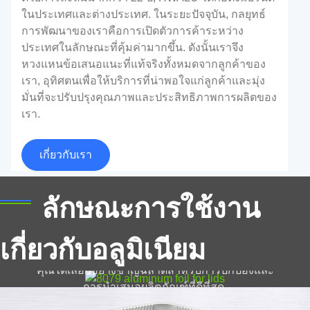
ในประเทศและต่างประเทศ. ในระยะปัจจุบัน, กลยุทธ์
การพัฒนาของเราคือการเปิดตัวการค้าระหว่าง
ประเทศในลักษณะที่คุ้มค่ามากขึ้น. ดังนั้นเราจึง
หวงแหนข้อเสนอแนะที่แท้จริงทั้งหมดจากลูกค้าของ
เรา, อุทิศตนเพื่อให้บริการที่น่าพอใจแก่ลูกค้าและมุ่ง
มั่นที่จะปรับปรุงคุณภาพและประสิทธิภาพการผลิตของ
เรา.
ภาชนะอลูมิเนียมฟอยล์
เกี่ยวกับเรา
ภาชนะอลูมิเนียมฟอยล์ประทับด้วยอลูมิเนียมฟอยล์ที่มี
ความหนา 0.03 มม.~0.20 มม. พวกเขาไม่เป็นพิษ, ไม่
เป็นอันตราย, ปลอดภัย ถูกหลักอนามัย, ทนต่ออุณหภูมิสูง
8079 อลูมิเนียมฟอยล์สำหรับฝา
ลักษณะการใช้งาน
และต่ำ, และสีเขียวและเป็นมิตรกับสิ่งแวดล้อม.
เรียนรู้ทุกอย่างเกี่ยวกับ 8079 อลูมิเนียมฟอยล์สำหรับฝา
เกี่ยวกับอลูมิเนียม
ปิดจากวัสดุศาสตร์ไปจนถึงการใช้งานจริงเพื่อให้มั่นใจว่า
คุณได้เลือกอย่างชาญฉลาดสำหรับการปกป้องและ
การนำเสนอผลิตภัณฑ์ที่ดีที่สุด.
แผ่นอลูมิเนียมสำหรับการโฆษณา