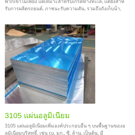
พวกเขาไม่เพียง แต่เหมาะสําหรับเกรดทางทะเล, แต่ยังสําห
รับการผลิตรถยนต์, ภาชนะรับความดัน, รวมถึงถังเก็บน้ํา,
ถังน้ํามัน, และความกว้างสูงสุดที่เราสามารถผลิตได้คือ
3000 มม.
3105 แผ่นอลูมิเนียม
3105 แผ่นอลูมิเนียมเพิ่มองค์ประกอบอื่น ๆ บนพื้นฐานของอ
ลูมิเนียมบริสุทธิ์, เช่น cu, มก., ซี, ล้าน, เป็นต้น, มี