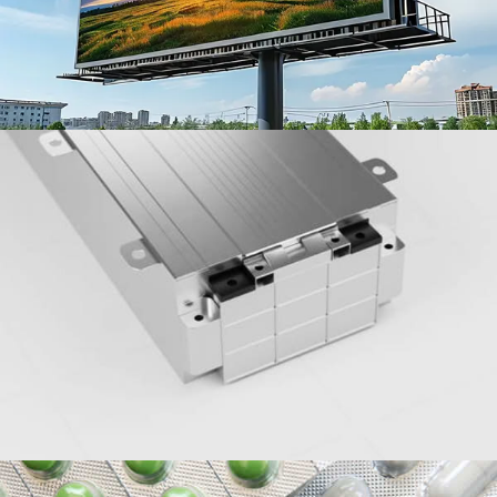
รูปทรงกระบอก, และปลอกเซลล์ปริซึม.
อลูมิเนียมฟอยล์บรรจุภัณฑ์ยา
อลูมิเนียมฟอยล์บรรจุภัณฑ์ยาเป็นอลูมิเนียมฟอยล์ชนิด
หนึ่งที่ใช้สำหรับบรรจุภัณฑ์ผลิตภัณฑ์ยาต่างๆ เช่น ยา
เม็ด, แคปซูล, ยาเม็ด, และผง.