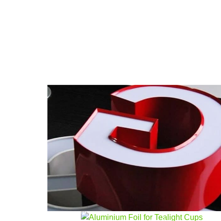
พรีเมี่ยม 1000 แถบอลูมิเนียมโพลีเอสเตอร์ซีรีส์
สำหรับการผลิตตัวอักษรช่อง. น้ำหนักเบา, ทน
ต่อการกัดกร่อน, และดัดงอได้ง่ายโดยคงสีได้ดี
เยี่ยมสำหรับป้ายภายในและภายนอก.
อลูมิเนียมฟอยล์สำหรับถ้วยทีไลท
อลูมิเนียมฟอยล์คุณภาพสูงสำหรับถ้วยทีไลท์,
ให้ความสามารถในการขึ้นรูปที่ดีเยี่ยม,
3003 แผ่นอลูมิเนียมรีดร้อนสำหรับ
ลักษณะที่สะอาด, และประสิทธิภาพที่เชื่อถือได้