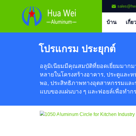
sales@hw
บ้าน
เกี่ย
โปรแกรม ประยุกต์
อลูมิเนียมมีคุณสมบัติที่ยอดเยี่ยมมา
1050 วงกลมอลูมิเนียมสำหรับ
หลายในโครงสร้างอาคาร, ประตูและหน้าต
อุตสาหกรรมครัว
พอ, ประสิทธิภาพทางอุตสาหกรรมและประส
แบบของแผ่นบาง ๆ และฟอยล์เพื่อทำกระป
ค้นพบ 1050 วงกลมอลูมิเนียมสำหรับ
อุตสาหกรรมครัว, กระถาง, กระทะ, และเครื่อง
ครัว, ให้ความสามารถในการขึ้นรูปที่ดีเยี่ยม,
1000 แถบอลูมิเนียมโพลีเอสเตอร์ซีร
คุณภาพพื้นผิวที่สะอาด, และประสิทธิภาพการ
สำหรับจดหมายช่อง
สัมผัสอาหารที่ปลอดภัย.