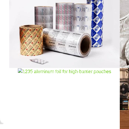
ึ้น
ผนึ
คว
ปลดล็อคความสดชื่น: ข้อดีของ 1235
อลูมิเนียมฟอยล์สำหรับถุงกั้นสูง
พรีเมี่ยม 1235 อลูมิเนียมฟอยล์สำหรับถุงกั้นสูง,
มอบความชุ่มชื้นที่เหนือกว่า, แสง, และความ
ต้านทานต่อออกซิเจนเพื่อประสิทธิภาพการ
บรรจุหีบห่อที่เชื่อถือได้.