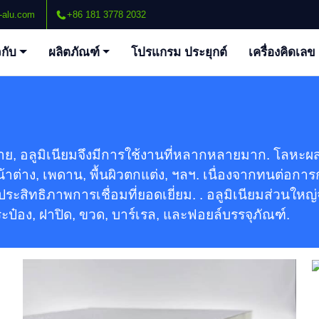
-alu.com
+86 181 3778 2032
วกับ
ผลิตภัณฑ์
โปรแกรม ประยุกต์
เครื่องคิดเลข
อลูมิเนียมฟอยล์ขัดเงาสำหรับแผงแซ
นวิช PU
ค้นพบคุณประโยชน์ของอลูมิเนียมฟอยล์ขัดเงา
กมาย, อลูมิเนียมจึงมีการใช้งานที่หลากหลายมาก. โลหะผ
สำหรับแผงแซนวิช PU. เสริมความเป็นฉนวน,
30
่าง, เพดาน, พื้นผิวตกแต่ง, ฯลฯ. เนื่องจากทนต่อการก
ความทนทาน, และสุนทรียศาสตร์. สำรวจ
สำ
ิทธิภาพการเชื่อมที่ยอดเยี่ยม. . อลูมิเนียมส่วนใหญ่
โซลูชันระดับพรีเมียมของเราวันนี้.
๋อง, ฝาปิด, ขวด, บาร์เรล, และฟอยล์บรรจุภัณฑ์.
ีส์
5182-H19 อะลูมิเนียมคอยล์สำหรับ
แถบดึง