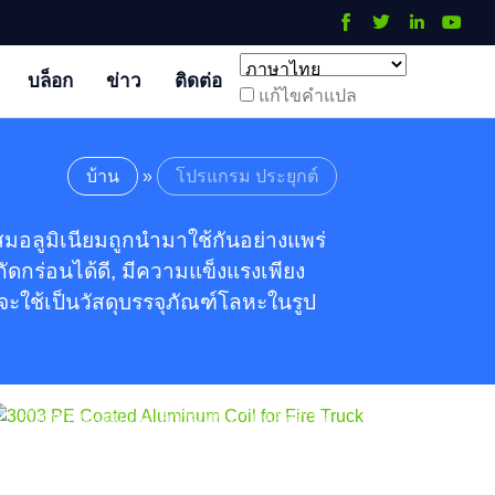
บล็อก
ข่าว
ติดต่อ
แก้ไขคําแปล
บ้าน
»
โปรแกรม ประยุกต์
สมอลูมิเนียมถูกนำมาใช้กันอย่างแพร่
03 คอยล์อลูมิเนียมเคลือบ PE
ัดกร่อนได้ดี, มีความแข็งแรงเพียง
หรับรถดับเพลิง
จะใช้เป็นวัสดุบรรจุภัณฑ์โลหะในรูป
พรีเมี่ยม 3003 ขดลวดอลูมิเนียมเคลือบ PE
สำหรับตัวรถดับเพลิง, ให้ความต้านทานการ
กัดกร่อนที่ดีเยี่ยม, ความทนทานต่อสภาพ
อากาศ, และความแข็งแกร่งที่มีน้ำหนักเบา.