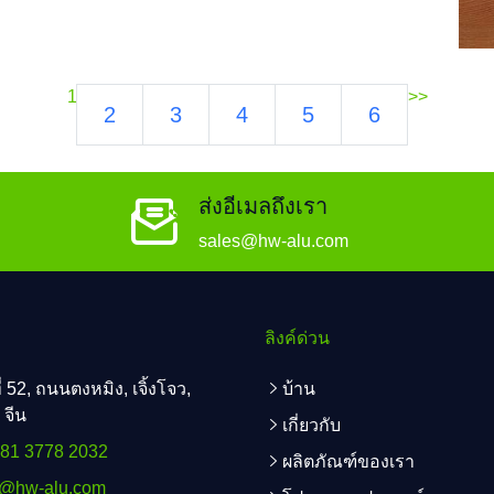
1
>>
2
3
4
5
6
ส่งอีเมลถึงเรา
sales@hw-alu.com
ลิงค์ด่วน
่ 52, ถนนตงหมิง, เจิ้งโจว,
บ้าน
จีน
เกี่ยวกับ
181 3778 2032
ผลิตภัณฑ์ของเรา
s@hw-alu.com