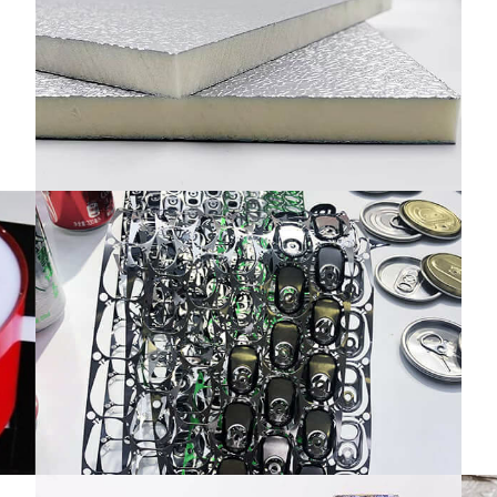
คอยล์อะลูมิเนียมคุณภาพสูง 5182-H19 สำหรับ
แถบดึงมีความแข็งแรงเป็นเลิศ, การขึ้นรูปที่
80
แม่นยำ, และประสิทธิภาพที่เชื่อถือได้สำหรับ
ยืด
บรรจุภัณฑ์เครื่องดื่ม.
อล
1235 O อลูมิเนียมฟอยล์สำหรับงาน
เกิ
เคลือบ
คุณภาพสูง 1235 O อลูมิเนียมฟอยล์สำหรับ
เคลือบ, ให้ความยืดหยุ่นที่ดีเยี่ยม, ประสิทธิภาพ
์
ที่มั่นคง, และการป้องกันที่เชื่อถือได้สำหรับการ
ใช้งานบรรจุภัณฑ์.
ปล
ตัว
เก