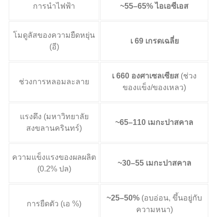
การนำไฟฟ้า
~55–65% ไอเอซีเอส
โมดูลัสของความยืดหยุ่น
เ 69 เกรดเฉลี่ย
(อี)
เ 660 องศาเซลเซียส
(ช่วง
ช่วงการหลอมละลาย
ของแข็ง/ของเหลว)
แรงดึง (มหาวิทยาลัย
~65–110 เมกะปาสคาล
สงขลานครินทร์)
ความแข็งแรงของผลผลิต
~30–55 เมกะปาสคาล
(0.2% ปล)
~25–50%
(อบอ่อน, ขึ้นอยู่กับ
การยืดตัว (เอ %)
ความหนา)