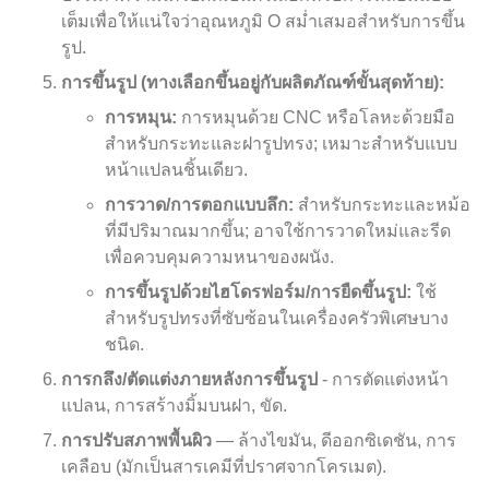
เต็มเพื่อให้แน่ใจว่าอุณหภูมิ O สม่ำเสมอสำหรับการขึ้น
รูป.
การขึ้นรูป (ทางเลือกขึ้นอยู่กับผลิตภัณฑ์ขั้นสุดท้าย):
การหมุน:
การหมุนด้วย CNC หรือโลหะด้วยมือ
สำหรับกระทะและฝารูปทรง; เหมาะสำหรับแบบ
หน้าแปลนชิ้นเดียว.
การวาด/การตอกแบบลึก:
สำหรับกระทะและหม้อ
ที่มีปริมาณมากขึ้น; อาจใช้การวาดใหม่และรีด
เพื่อควบคุมความหนาของผนัง.
การขึ้นรูปด้วยไฮโดรฟอร์ม/การยืดขึ้นรูป:
ใช้
สำหรับรูปทรงที่ซับซ้อนในเครื่องครัวพิเศษบาง
ชนิด.
การกลึง/ตัดแต่งภายหลังการขึ้นรูป
- การตัดแต่งหน้า
แปลน, การสร้างมิ้มบนฝา, ขัด.
การปรับสภาพพื้นผิว
— ล้างไขมัน, ดีออกซิเดชัน, การ
เคลือบ (มักเป็นสารเคมีที่ปราศจากโครเมต).