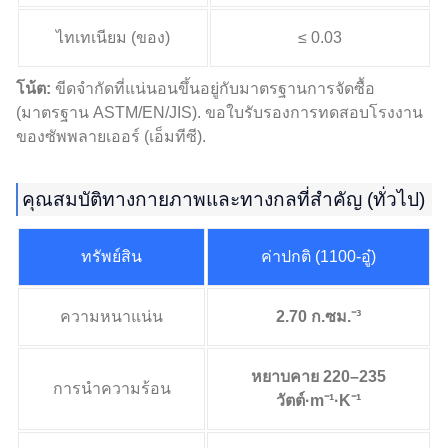
ไทเทเนียม (ของ)
≤ 0.03
โน้ต:
ขีดจำกัดที่แน่นอนขึ้นอยู่กับมาตรฐานการจัดซื้อ
(มาตรฐาน ASTM/EN/JIS). ขอใบรับรองการทดสอบโรงงาน
ของซัพพลายเออร์ (เอ็มทีซี).
คุณสมบัติทางกายภาพและทางกลที่สำคัญ (ทั่วไป)
ทรัพย์สิน
ค่าปกติ (1100-อู๋)
ความหนาแน่น
2.70 ก.ซม.⁻³
หยาบคาย 220–235
การนำความร้อน
วัตต์·m⁻¹·K⁻¹