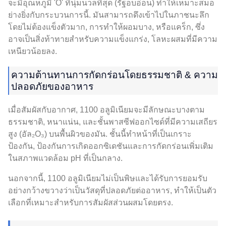
จะมีอุณหภูมิ 'O' ที่นุ่มนวลที่สุด (รัฐอบอ่อน) ทำให้เหมาะสมอ
ย่างยิ่งกับกระบวนการนี้. มันสามารถดึงเข้าไปในภาชนะลึก
โดยไม่ต้องแข็งตัวมาก, การทำให้ผอมบาง, หรือแคร็ก, ซึ่ง
อาจเป็นสิ่งท้าทายสำหรับความแข็งแกร่ง, โลหะผสมที่มีความ
เหนียวน้อยลง.
ความต้านทานการกัดกร่อนโดยธรรมชาติ & ความ
ปลอดภัยของอาหาร
เมื่อสัมผัสกับอากาศ, 1100 อลูมิเนียมจะมีลักษณะบางตาม
ธรรมชาติ, หนาแน่น, และชั้นพาสซีฟออกไซด์ที่มีความเสถียร
สูง (อัล₂O₃) บนพื้นผิวของมัน. ชั้นนี้ทำหน้าที่เป็นเกราะ
ป้องกัน, ป้องกันการเกิดออกซิเดชันและการกัดกร่อนเพิ่มเติม
ในสภาพแวดล้อม pH ที่เป็นกลาง.
นอกจากนี้, 1100 อลูมิเนียมไม่เป็นพิษและได้รับการยอมรับ
อย่างกว้างขวางว่าเป็นวัสดุที่ปลอดภัยต่ออาหาร, ทำให้เป็นตัว
เลือกที่เหมาะสำหรับการสัมผัสส่วนผสมโดยตรง.