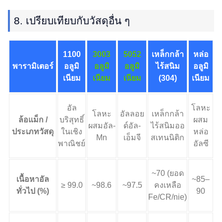
8. เปรียบเทียบกับวัสดุอื่น ๆ
1100
3003
5052
เหล็กกล้า
หล่อ
พารามิเตอร์
อลูมิ
อลูมิ
อลูมิ
ไร้สนิม
อลูมิ
เนียม
เนียม
เนียม
(304)
เนียม
อัล
โลหะ
โลหะ
อัลลอย
เหล็กกล้า
ล้อแม็ก /
บริสุทธิ์
ผสม
ผสมอัล-
ด์อัล-
ไร้สนิมออ
ประเภทวัสดุ
ในเชิง
หล่อ
Mn
เอ็มจี
สเทนนิติก
พาณิชย์
อัลซี
~70 (ยอด
เนื้อหาอัล
~85–
≥ 99.0
~98.6
~97.5
คงเหลือ
ทั่วไป (%)
90
Fe/CR/nie)