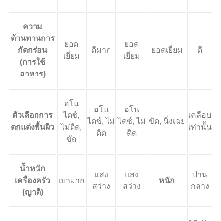
ความ
ต้านทานการ
ยอด
ยอด
กัดกร่อน
ดีมาก
ยอดเยี่ยม
ดี
เยี่ยม
เยี่ยม
(การใช้
อาหาร)
อโน
อโน
อโน
ตัวเลือกการ
ไดซ์,
เคลือบ
ไดซ์, ไม่
ไดซ์, ไม่
ขัด, นิ่งเฉย
ตกแต่งพื้นผิว
ไม่ติด,
เท่านั้น
ติด
ติด
ขัด
น้ำหนัก
แสง
แสง
ปาน
เครื่องครัว
เบามาก
หนัก
สว่าง
สว่าง
กลาง
(ญาติ)