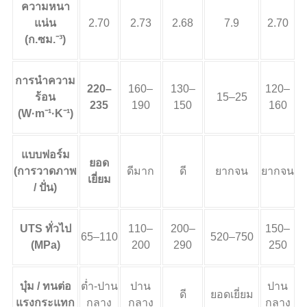
ความหนา
แน่น
2.70
2.73
2.68
7.9
2.70
(ก.ซม.⁻³)
การนำความ
220–
160–
130–
120–
ร้อน
15–25
235
190
150
160
(W·m⁻¹·K⁻¹)
แบบฟอร์ม
ยอด
(การวาดภาพ
ดีมาก
ดี
ยากจน
ยากจน
เยี่ยม
/ ปั่น)
UTS ทั่วไป
110–
200–
150–
65–110
520–750
(MPa)
200
290
250
บุ๋ม / ทนต่อ
ต่ำ-ปาน
ปาน
ปาน
ดี
ยอดเยี่ยม
แรงกระแทก
กลาง
กลาง
กลาง