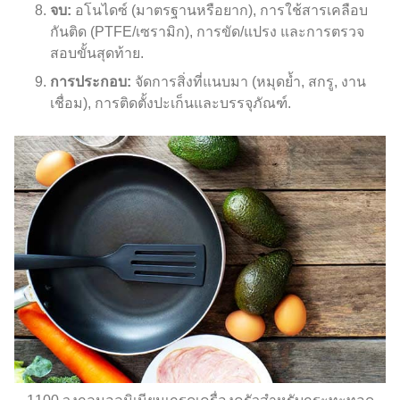
จบ:
อโนไดซ์ (มาตรฐานหรือยาก), การใช้สารเคลือบ
กันติด (PTFE/เซรามิก), การขัด/แปรง และการตรวจ
สอบขั้นสุดท้าย.
การประกอบ:
จัดการสิ่งที่แนบมา (หมุดย้ำ, สกรู, งาน
เชื่อม), การติดตั้งปะเก็นและบรรจุภัณฑ์.