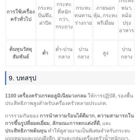
กระทะ
กระทะ
กระทะ
กระทะ
ภายนอก
หนา,
การใช้เครื่อง
ที่หนัก
ปั่น/ดึง,
ทนทาน,
หุ้ม, กระทะ
หม้อ
ครัวทั่วไป
กว่า,
ฝาปิด
ร่างกาย
พรีเมี่ยม
ปรุง
กระถาง
อาหาร
ต้นทุนวัสดุ
ต่ำ-ปาน
ปาน
ปาน
ต่ำ
สูง
สัมพันธ์
กลาง
กลาง
กลาง
9. บทสรุป
1100 เครื่องครัวเกรดอลูมิเนียมวงกลม
ให้การปฏิบัติ, รองพื้น
ประสิทธิภาพสูงสำหรับเครื่องครัวหลายประเภท.
การรวมกันของ
การนำความร้อนได้ดีมาก
,
ความสามารถใน
การขึ้นรูปที่ยอดเยี่ยม
,
ลักษณะการตกแต่งที่ดี
, และ
ประสิทธิภาพต้นทุน
ทำให้ดูสวยงามเป็นพิเศษสำหรับกระทะ
แบบหมุนและแบบดึงลึก, ฝาและกลุ่มเครื่องครัวน้ำหนักเบา.