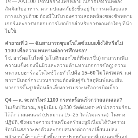
ใช่ — AA1100 ใช้กันอย่างแพร่หลายในการใช้งานที่ต้อง
สัมผัสกับอาหาร. ความปลอดภัยยังขึ้นอยู่กับการเคลือบและ
การแปรรูปด้วย: ต้องมีใบรับรองความสอดคล้องของซัพพลาย
เออร์และการทดสอบการโยกย้ายสำหรับการตกแต่งใดๆ ที่นำ
ไปใช้.
คำถามที่ 3 — ฉันสามารถชุบอโนไดซ์แบบแข็งได้หรือไม่
1100 เพื่อความทนทานต่อการสึกหรอ?
ใช่. ฮาร์ดอโนไดซ์ (อโนดิกออกไซด์ที่หนาขึ้น) สามารถเพิ่ม
ความแข็งของพื้นผิวและความต้านทานต่อการขัดถู; ความ
หนาแบบฮาร์ดอโนไดซ์โดยทั่วไปคือ
15–60 ไมโครเมตร
, แต่
พารามิเตอร์กระบวนการจะต้องจับคู่กับวัสดุพิมพ์และเส้น
ทางการขึ้นรูปเพื่อหลีกเลี่ยงการเปราะหรือการบิดเบี้ยว.
Q4 — a. จะเท่าไหร่ 1100 กระทะร้อนเร็วกว่าสแตนเลส?
ในเชิงปริมาณ, อลูมิเนียม (µ230 วัตต์/เมตร·เค) นำความร้อน
ได้ดีกว่าสเตนเลส (ประมาณ 15–25 วัตต์/เมตร·เค). ในทาง
ปฏิบัติ, ซึ่งหมายความว่าเครื่องครัวอะลูมิเนียมได้รับความ
ร้อนในสภาวะคงตัวและตอบสนองต่อการเปลี่ยนแปลง
พลังงานได้รวดเร็วยิ่งขึ้น; การประหยัดเวลาที่แน่นอนขึ้นอยู่