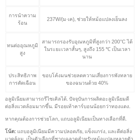
การนำความ
237W/(ม·เค), ช่วยให้หม้อแปลงเย็นลง
ร้อน
สามารถรองรับอุณหภูมิที่สูงกว่า 200°C ได้
ทนต่ออุณหภูมิ
ในระยะเวลาสั้นๆ, สูงถึง 155 ℃ เป็นเวลา
สูง
นาน
ประสิทธิภาพ
ขอบโค้งมนช่วยลดความเสี่ยงการพังทลาย
การตัดเฉือน
ของฉนวนด้วย 40%
อลูมิเนียมสามารถรีไซเคิลได้. ปัจจุบันการผลิตอะลูมิเนียมดี
ต่อสิ่งแวดล้อมมากขึ้น. มีรอยเท้าคาร์บอนน้อยกว่าทองแดง.
หากคุณต้องการช่วยโลก, แถบอลูมิเนียมเป็นทางเลือกที่ดี.
โน้ต:
แถบอลูมิเนียมมีความปลอดภัย, แข็งแกร่ง, และดีต่อสิ่ง
แวดล้อม. เป็นตัวเลือกที่ชาญฉลาดสำหรับหม้อแปลงหลายตัว.