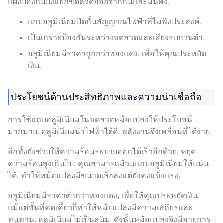
แผงป้องกันยังแยกขดลวดออกจากกันและมั่นคง.
แถบอลูมิเนียมปิดกั้นสัญญาณไฟฟ้าที่ไม่พึงประสงค์.
เป็นเกราะป้องกันระหว่างขดลวดและเสียงรบกวนต่ำ.
อลูมิเนียมมีราคาถูกกว่าทองแดง, เพื่อให้คุณประหยัด
เงิน.
ประโยชน์ด้านประสิทธิภาพและความน่าเชื่อถือ
การใช้แถบอลูมิเนียมในขดลวดหม้อแปลงให้ประโยชน์
มากมาย. อลูมิเนียมนำไฟฟ้าได้ดี, พลังงานจึงเคลื่อนที่ได้ง่าย.
อีกทั้งยังช่วยให้ความร้อนระบายออกได้เร็วอีกด้วย, หยุด
ความร้อนสูงเกินไป. คุณสามารถม้วนแถบอลูมิเนียมให้แน่น
ได้, ทำให้หม้อแปลงมีขนาดเล็กลงแต่ยังคงแข็งแรง.
อลูมิเนียมมีราคาต่ำกว่าทองแดง, เพื่อให้คุณประหยัดเงิน.
แม้แต่ชั้นที่คดเคี้ยวก็ทำให้หม้อแปลงมีความเสถียรและ
ทนทาน. อลูมิเนียมไม่เป็นสนิม, ดังนั้นหม้อแปลงจึงมีอายุการ