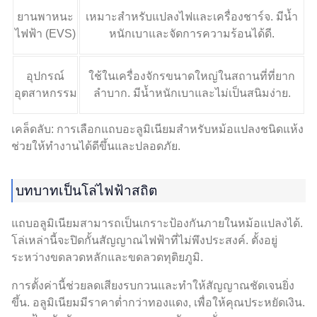
ยานพาหนะ
เหมาะสำหรับแปลงไฟและเครื่องชาร์จ. มีน้ำ
ไฟฟ้า (EVS)
หนักเบาและจัดการความร้อนได้ดี.
อุปกรณ์
ใช้ในเครื่องจักรขนาดใหญ่ในสถานที่ที่ยาก
อุตสาหกรรม
ลำบาก. มีน้ำหนักเบาและไม่เป็นสนิมง่าย.
เคล็ดลับ: การเลือกแถบอะลูมิเนียมสำหรับหม้อแปลงชนิดแห้ง
ช่วยให้ทำงานได้ดีขึ้นและปลอดภัย.
บทบาทเป็นโล่ไฟฟ้าสถิต
แถบอลูมิเนียมสามารถเป็นเกราะป้องกันภายในหม้อแปลงได้.
โล่เหล่านี้จะปิดกั้นสัญญาณไฟฟ้าที่ไม่พึงประสงค์. ตั้งอยู่
ระหว่างขดลวดหลักและขดลวดทุติยภูมิ.
การตั้งค่านี้ช่วยลดเสียงรบกวนและทำให้สัญญาณชัดเจนยิ่ง
ขึ้น. อลูมิเนียมมีราคาต่ำกว่าทองแดง, เพื่อให้คุณประหยัดเงิน.