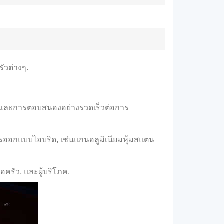
ัวต่างๆ.
้อนและการตอบสนองอย่างรวดเร็วต่อการ
ารออกแบบไฮบริด, เช่นแกนอลูมิเนียมหุ้มสแตน
อครัว, และผู้บริโภค.