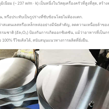
เนียม (~ 237 w/m · k) เป็นหนึ่งในวัสดุเครื่องครัวที่สูงที่สุด, 
่น, หรือประทับเป็นรูปร่างที่ซับซ้อนโดยไม่ต้องแตก.
กว่าสแตนเลสหรือเหล็กหล่ออย่างมีนัยสำคัญ, ลดความเหนื่อยล้าของผู
รรมชาติ (อัล₂O₃) ป้องกันการเกิดออกซิเดชัน, แม้ว่าอาหารที่เป็นก
ือ 100% รีไซเคิลได้, สนับสนุนแนวทางการผลิตที่ยั่งยืน.