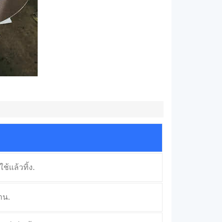
แล้วทิ้ง.
าน.