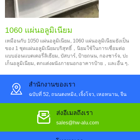
1060 แผ่นอลูมิเนียม
เหมือนกับ 1050 แผ่นอลูมิเนียม, 1060 แผ่นอลูมิเนียมยังเป็น
ของ 1 ชุดแผ่นอลูมิเนียมบริสุทธิ์，นิยมใช้ในการเชื่อมต่อ
แบบอ่อนแบตเตอรี่ลิเธียม, บัสบาร์, ป้ายถนน, กองชาร์จ, ปะ
เก็นอลูมิเนียม, ตกแต่งผนังภายนอกอาคารป้าย，และอื่น ๆ.
สํานักงานของเรา
ฉบับที่ 52, ถนนตงหมิง, เจิ้งโจว, เหอหนาน, จีน
ส่งอีเมลถึงเรา
sales@hw-alu.com