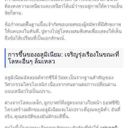
ต้องคงความเหนียวและเหนียวได้แม้ว่าจะอยู่ภายใต้ความเย็น
จัดก็ตาม.
ข้อกำหนดพื้นฐานนี้จะจำกัดขอบเขตของผู้สมัครที่มีศักยภาพ
ให้แคบลงในทันที, ปูทางไปสู่โลหะผสมพิเศษเพื่อแสดงให้เห็น
ถึงข้อได้เปรียบที่เป็นเอกลักษณ์.
การขึ้นของอลูมิเนียม: เจริญรุ่งเรืองในขณะที่
โลหะอื่นๆ ล้มเหลว
อลูมิเนียมอัลลอยด์จากซีรีส์ 5xxx เป็นรากฐานสำคัญของ
วิศวกรรมไครโอเจนิก เนื่องจากทนทานต่อการเปลี่ยนผ่าน
แบบเหนียวไปเป็นเปราะ.
ต่างจากโลหะเหล็ก, ลูกบาศก์ที่อยู่ตรงกลางใบหน้า (เอฟซีซี)
โครงสร้างผลึกของอลูมิเนียมจะไม่เปราะที่อุณหภูมิต่ำ. อันที่
จริง, คุณสมบัติของมันมักจะดีขึ้น.
ต่อไปนี้เป็นรายละเอียดคุณลักษณะสำคัญที่ทำให้
แผ่นอลูมิ