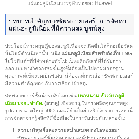
แผ่นอะลูมิเนียมบรรจุหีบห่อของ Huawei
บทบาทสำคัญของซัพพลายเออร์: การจัดหา
แผ่นอะลูมิเนียมที่มีความสมบูรณ์สูง
ประโยชน์ทางทฤษฎีของอะลูมิเนียมจะเกิดขึ้นได้ก็ต่อเมื่อวัสดุ
นั้นไม่มีตำหนิเท่านั้น. หนึ่ง
แผ่นอลูมิเนียมสำหรับถังเก็บ LNG
ไม่ใช่สินค้าที่มีจำหน่ายทั่วไป; เป็นผลิตภัณฑ์ที่ได้รับการ
ออกแบบทางวิศวกรรมขั้นสูงซึ่งต้องเป็นไปตามมาตรฐาน
คุณภาพที่เข้มงวดเป็นพิเศษ. นี่คือจุดที่การเลือกซัพพลายเออร์
มีความสำคัญพอๆ กับการเลือกใช้วัสดุ.
ซัพพลายเออร์ชั้นนำระดับโลกเช่น
เหอหนาน หัวเว่ย อลูมิ
เนียม บจก., จํากัด.
(ฮวาลู)
เชี่ยวชาญในการผลิตคุณภาพสูง,
รูปแบบขนาดใหญ่ 5083 แผ่นที่จำเป็นสำหรับโครงการเหล่านี้.
การจัดหาจากผู้ผลิตที่มีชื่อเสียงให้การรับประกันหลายชั้น:
ความบริสุทธิ์และความสม่ำเสมอของโลหะผสม:
ซัพพลายเออร์ชั้นนำควบคุมองค์ประกอบทางเคมีของ