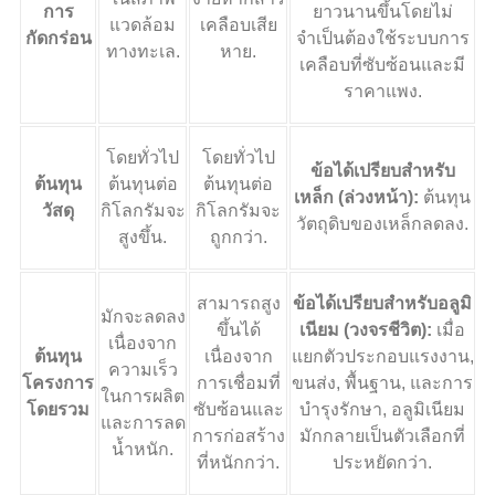
การ
ยาวนานขึ้นโดยไม่
แวดล้อม
เคลือบเสีย
กัดกร่อน
จำเป็นต้องใช้ระบบการ
ทางทะเล.
หาย.
เคลือบที่ซับซ้อนและมี
ราคาแพง.
โดยทั่วไป
โดยทั่วไป
ข้อได้เปรียบสำหรับ
ต้นทุน
ต้นทุนต่อ
ต้นทุนต่อ
เหล็ก (ล่วงหน้า):
ต้นทุน
วัสดุ
กิโลกรัมจะ
กิโลกรัมจะ
วัตถุดิบของเหล็กลดลง.
สูงขึ้น.
ถูกกว่า.
สามารถสูง
ข้อได้เปรียบสำหรับอลูมิ
มักจะลดลง
ขึ้นได้
เนียม (วงจรชีวิต):
เมื่อ
เนื่องจาก
ต้นทุน
เนื่องจาก
แยกตัวประกอบแรงงาน,
ความเร็ว
โครงการ
การเชื่อมที่
ขนส่ง, พื้นฐาน, และการ
ในการผลิต
โดยรวม
ซับซ้อนและ
บำรุงรักษา, อลูมิเนียม
และการลด
การก่อสร้าง
มักกลายเป็นตัวเลือกที่
น้ำหนัก.
ที่หนักกว่า.
ประหยัดกว่า.