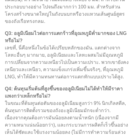
ประกอบบางอย่าง ไปจนถึงมากกว่า 100 มม. สำหรับส่วน
โครงสร้างขนาดใหญ่ในถังบนบกหรือวงแหวนเส้นศูนย์สูตร
ของถังเรือทรงกลม.
Q3: อลูมิเนียมไวต่อการแตกร้าวที่อุณหภูมิต่ำมากของ LNG
หรือไม่?
เลขที่, นี่คือหนึ่งในข้อได้เปรียบหลักของมัน. แตกต่างจาก
โลหะอื่นๆ มากมาย, อลูมิเนียมและโลหะผสมไม่มีอุณหภูมิ
การเปลี่ยนจากความเหนียวไปเป็นความเปราะ. พวกเขายังคง
เหนียวและเหนียว, ความแข็งแกร่งเพิ่มขึ้นจริงๆ, ที่อุณหภูมิ
LNG, ทำให้มีความทนทานต่อการแตกหักแบบเปราะได้สูง.
Q4: ต้นทุนเริ่มต้นที่สูงขึ้นของอลูมิเนียมไม่ได้ทำให้มีราคา
แพงกว่าเหล็กหรือไม่?
ในขณะที่ต้นทุนต่อตันของอลูมิเนียมสูงกว่า 9% นิกเกิลสตีล,
ต้นทุนการติดตั้งรวมของถังอะลูมิเนียมมักจะต่ำกว่า.
เนื่องจากคุณต้องการมันน้อยลงตามน้ำหนัก (เนื่องจากมี
ความหนาแน่นน้อยกว่า), และกระบวนการผลิตก็เร็วขึ้นอย่าง
เห็นได้ชัดและใช้แรงงานน้อยลง (ไม่มีการทำความร้อนล่วง