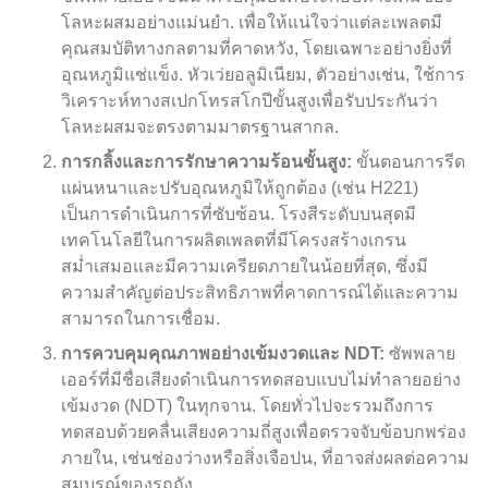
โลหะผสมอย่างแม่นยำ. เพื่อให้แน่ใจว่าแต่ละเพลตมี
คุณสมบัติทางกลตามที่คาดหวัง, โดยเฉพาะอย่างยิ่งที่
อุณหภูมิแช่แข็ง. หัวเว่ยอลูมิเนียม, ตัวอย่างเช่น, ใช้การ
วิเคราะห์ทางสเปกโทรสโกปีขั้นสูงเพื่อรับประกันว่า
โลหะผสมจะตรงตามมาตรฐานสากล.
การกลิ้งและการรักษาความร้อนขั้นสูง:
ขั้นตอนการรีด
แผ่นหนาและปรับอุณหภูมิให้ถูกต้อง (เช่น H221)
เป็นการดำเนินการที่ซับซ้อน. โรงสีระดับบนสุดมี
เทคโนโลยีในการผลิตเพลตที่มีโครงสร้างเกรน
สม่ำเสมอและมีความเครียดภายในน้อยที่สุด, ซึ่งมี
ความสำคัญต่อประสิทธิภาพที่คาดการณ์ได้และความ
สามารถในการเชื่อม.
การควบคุมคุณภาพอย่างเข้มงวดและ NDT:
ซัพพลาย
เออร์ที่มีชื่อเสียงดำเนินการทดสอบแบบไม่ทำลายอย่าง
เข้มงวด (NDT) ในทุกจาน. โดยทั่วไปจะรวมถึงการ
ทดสอบด้วยคลื่นเสียงความถี่สูงเพื่อตรวจจับข้อบกพร่อง
ภายใน, เช่นช่องว่างหรือสิ่งเจือปน, ที่อาจส่งผลต่อความ
สมบูรณ์ของรถถัง.