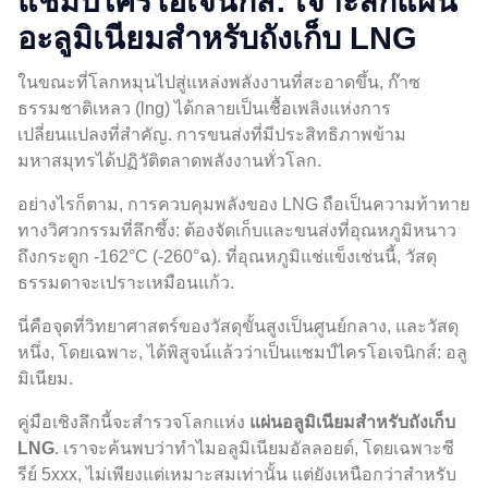
แชมป์ไครโอเจนิกส์: เจาะลึกแผ่น
อะลูมิเนียมสำหรับถังเก็บ LNG
ในขณะที่โลกหมุนไปสู่แหล่งพลังงานที่สะอาดขึ้น, ก๊าซ
ธรรมชาติเหลว (lng) ได้กลายเป็นเชื้อเพลิงแห่งการ
เปลี่ยนแปลงที่สำคัญ. การขนส่งที่มีประสิทธิภาพข้าม
มหาสมุทรได้ปฏิวัติตลาดพลังงานทั่วโลก.
อย่างไรก็ตาม, การควบคุมพลังของ LNG ถือเป็นความท้าทาย
ทางวิศวกรรมที่ลึกซึ้ง: ต้องจัดเก็บและขนส่งที่อุณหภูมิหนาว
ถึงกระดูก -162°C (-260°ฉ). ที่อุณหภูมิแช่แข็งเช่นนี้, วัสดุ
ธรรมดาจะเปราะเหมือนแก้ว.
นี่คือจุดที่วิทยาศาสตร์ของวัสดุขั้นสูงเป็นศูนย์กลาง, และวัสดุ
หนึ่ง, โดยเฉพาะ, ได้พิสูจน์แล้วว่าเป็นแชมป์ไครโอเจนิกส์: อลู
มิเนียม.
คู่มือเชิงลึกนี้จะสำรวจโลกแห่ง
แผ่นอลูมิเนียมสำหรับถังเก็บ
LNG
. เราจะค้นพบว่าทำไมอลูมิเนียมอัลลอยด์, โดยเฉพาะซี
รีย์ 5xxx, ไม่เพียงแต่เหมาะสมเท่านั้น แต่ยังเหนือกว่าสำหรับ