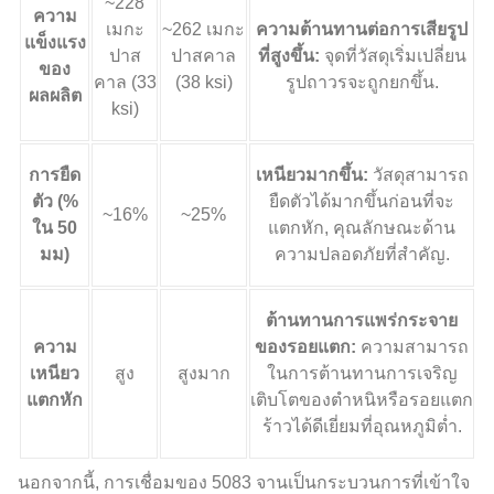
~228
ความ
เมกะ
~262 เมกะ
ความต้านทานต่อการเสียรูป
แข็งแรง
ปาส
ปาสคาล
ที่สูงขึ้น:
จุดที่วัสดุเริ่มเปลี่ยน
ของ
คาล (33
(38 ksi)
รูปถาวรจะถูกยกขึ้น.
ผลผลิต
ksi)
การยืด
เหนียวมากขึ้น:
วัสดุสามารถ
ตัว (%
ยืดตัวได้มากขึ้นก่อนที่จะ
~16%
~25%
ใน 50
แตกหัก, คุณลักษณะด้าน
มม)
ความปลอดภัยที่สำคัญ.
ต้านทานการแพร่กระจาย
ความ
ของรอยแตก:
ความสามารถ
เหนียว
สูง
สูงมาก
ในการต้านทานการเจริญ
แตกหัก
เติบโตของตำหนิหรือรอยแตก
ร้าวได้ดีเยี่ยมที่อุณหภูมิต่ำ.
นอกจากนี้, การเชื่อมของ 5083 จานเป็นกระบวนการที่เข้าใจ