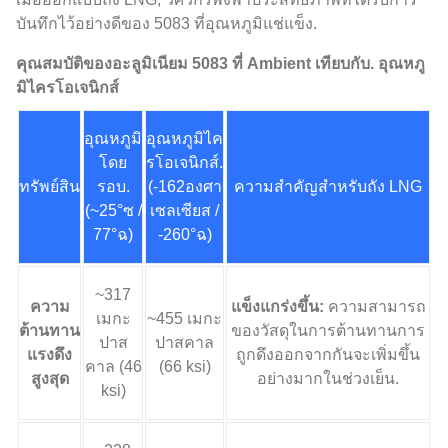
บันทึกไว้อย่างดีของ 5083 ที่อุณหภูมิแช่แข็ง.
คุณสมบัติของอะลูมิเนียม 5083 ที่ Ambient เทียบกับ. อุณหภู
มิไครโอเจนิกส์
อุณหภูมิ
อุณหภูมิไค
โดย
รโอเจนิกส์.
ทรัพย์สิน
รอบ.
(-162องศา
ความสำคัญสำหรับถัง LNG
(~25°ซ /
เซลเซียส /
77°ฉ)
-260°ฉ)
~317
ความ
แข็งแกร่งขึ้น:
ความสามารถ
เมกะ
~455 เมกะ
ต้านทาน
ของวัสดุในการต้านทานการ
ปาส
ปาสคาล
แรงดึง
ถูกดึงออกจากกันจะเพิ่มขึ้น
คาล (46
(66 ksi)
สูงสุด
อย่างมากในช่วงเย็น.
ksi)