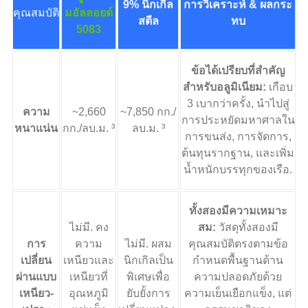
9% นิกเกิล
การวิเคราะห์ & ผลกระ
คุณสมบัติ
มอัลลอยด์
สตีล
ทบ
5083
ข้อได้เปรียบที่สำคัญ
สำหรับอลูมิเนียม:
เกือบ
3 เบากว่าครั้ง, นำไปสู่
ความ
~2,660
~7,850 กก./
การประหยัดมหาศาลใน
หนาแน่น
กก./ลบ.ม. ³
ลบ.ม. ³
การขนส่ง, การจัดการ,
ต้นทุนรากฐาน, และเพิ่ม
น้ำหนักบรรทุกของเรือ.
ทั้งสองมีความเหมาะ
ไม่มี. คง
สม:
วัสดุทั้งสองมี
การ
ความ
ไม่มี. ผสม
คุณสมบัติตรงตามข้อ
เปลี่ยน
เหนียวและ
นิกเกิลเป็น
กำหนดพื้นฐานด้าน
ผ่านแบบ
เหนียวที่
พิเศษเพื่อ
ความปลอดภัยด้วย
เหนียว-
อุณหภูมิ
ยับยั้งการ
ความเย็นเยือกแข็ง, แต่