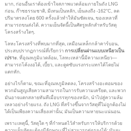
มาก, ก่อนอื่นเราต้องเข้าใจสภาพแวดล้อมภายในถัง LNG
ก่อน. ก๊าซธรรมชาติ, มีเทนเป็นหลัก, เย็นลงถึง -162°C, ลด
ปริมาตรลงโดย 600 ครั้งแล้วทำให้มันชัดเจน, ของเหลวที่
สามารถขนส่งได้. ความเย็นจัดนี้เป็นศัตรูหลักสำหรับวัสดุ
โครงสร้างใดๆ.
โลหะโครงสร้างที่พบมากที่สุด, เหมือนเหล็กกล้าคาร์บอน,
ประสบปรากฏการณ์ที่เรียกว่า
การเปลี่ยนผ่านแบบเหนียวเป็น
เปราะ
. ที่อุณหภูมิแวดล้อม, โลหะเหล่านี้มีความเหนียว—
สามารถโค้งงอได้, เบี้ยว, และดูดซับแรงกระแทกได้โดยไม่
แตกหัก.
อย่างไรก็ตาม, ขณะที่อุณหภูมิลดลง, โครงสร้างอะตอมของ
พวกมันสูญเสียความสามารถในการรับความเครียด, และพวก
มันอาจแตกสลายทันทีเมื่อบรรทุกของหนัก, นำไปสู่ความล้ม
เหลวอย่างร้ายแรง. ถัง LNG ที่สร้างขึ้นจากวัสดุที่ไม่ถูกต้องไม่
ได้เป็นเพียงความเสี่ยงเท่านั้น; มันเป็นความหายนะแน่นอน.
เพราะเหตุนี้, วัสดุใด ๆ ที่กำหนดไว้สำหรับการให้บริการด้วย
ความเย็นจัดจะต้องมีลักษณะที่ไม่สามารถต่อรองได้: มันจะ