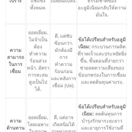
เปราะ
แช่แข็ง
เปลี่ยนแปลง.
ธรรมชาติของ
ทั้งหมด.
อะลูมิเนียมกลับให้ความ
มั่นใจ.
ยอดเยี่ยม.
ดี, แต่ซับ
ไม่จำเป็น
ข้อได้เปรียบสำหรับอลูมิ
ซ้อนกว่า.
ต้อง
เนียม:
กระบวนการผลิต
ความ
มักต้องมี
ทำความ
ที่รวดเร็วและประหยัดยิ่ง
สามารถ
การ
ร้อนล่วง
ขึ้น. ขั้นตอนที่ง่ายกว่า
ในการ
ทำความ
หน้า. อัตรา
ช่วยลดความเสี่ยงของ
เชื่อม
ร้อนก่อน
การสะสม
ข้อบกพร่องในการเชื่อม
และหลังการ
สูงเป็นไป
และลดต้นทุนค่าแรง.
เชื่อม (ปล).
ได้.
ข้อได้เปรียบสำหรับอลูมิ
เนียม:
ลดต้นทุนการ
ยอดเยี่ยม,
ดี, แต่อาจ
ความ
บำรุงรักษาระยะยาว
โดยเฉพาะ
เกิดสนิมได้
ต้านทาน
และอายุการใช้งานที่
ในสภาพ
ง่ายหากสาร