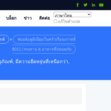
บล็อก
ข่าว
ติดต่อ
แก้ไขคําแปล
กต์
»
ฟอยล์อลูมิเนียมในครัวเรือนเกาหลี
8011 | ทนทาน & อาหารที่ปลอดภัย
ณฑ์, มีความยืดหยุ่นที่เหนือกว่า,