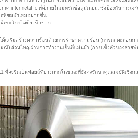
พวกเขามีบทบาทสำคัญในการเพิ่มความแข็งแกร่งของโลหะผสมและป
ค intermetallic ที่ดีภายในเมทริกซ์อลูมิเนียม, ซึ่งป้องกันการ
็ดพืชสม่ำเสมอมากขึ้น.
บพิเศษโดยไม่ต้องฉีกขาด.
ไม่ได้เสริมสร้างความร้อนด้วยการรักษาความร้อน (การตกตะกอนการ
อารมณ์) ส่วนใหญ่ผ่านการทำงานเย็นที่แม่นยำ (การแข็งตัวของสายพ
011 ที่จะรีดเป็นฟอยล์ที่บางมากในขณะที่ยังคงรักษาคุณสมบัติเชิง