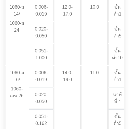
1060-ส
0.006-
12.0-
10.0
ขั้น
14/
0.019
17.0
ต่ำ1
1060-ส
0.020-
ขั้น
24
0.050
ต่ำ5
0.051-
ขั้น
1.000
ต่ำ10
1060-ส
0.006-
14.0-
11.0
ขั้น
16/
0.019
19.0
ต่ำ1
1060-
0.020-
นาที
เอช 26
0.050
ที่ 4
0.051-
ขั้น
0.162
ต่ำ5