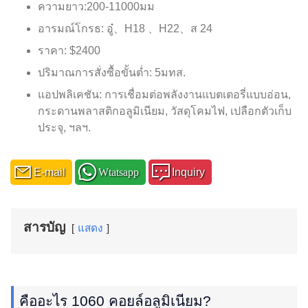
ความยาว:200-11000มม
อารมณ์โกรธ: อู๋、H18 、H22、ส 24
ราคา: $2400
ปริมาณการสั่งซื้อขั้นต่ำ: 5มทส.
แอปพลิเคชัน: การเชื่อมต่อพลังงานแบตเตอรี่แบบอ่อน,
กระดานพลาสติกอลูมิเนียม, วัสดุโคมไฟ, เปลือกตัวเก็บ
ประจุ, ฯลฯ.
E-mail
Wtatsapp
Inquiry
สารบัญ
แสดง
คืออะไร 1060 คอยล์อลูมิเนียม?