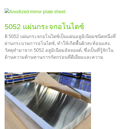
5052 แผ่นกระจกอโนไดซ์
ดิ 5052 แผ่นกระจกอโนไดซ์เป็นแผ่นอลูมิเนียมชนิดหนึ่งที่
ผ่านกระบวนการอโนไดซ์, ทำให้เกิดพื้นผิวสะท้อนแสง.
วัสดุทำมาจาก 5052 อลูมิเนียมอัลลอยด์, ซึ่งเป็นที่รู้จักใน
ด้านความต้านทานการกัดกร่อนที่ดีเยี่ยมและความ
สามารถในการขึ้นรูปที่ดี.