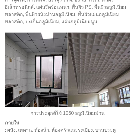
อิเล็กทรอนิกส์, แผ่นรีดร้อนหนา, พื้นผิว PS, พื้นผิวอลูมิเนียม
พลาสติก, พื้นผิวผนังม่านอลูมิเนียม, พื้นผิวแผ่นอลูมิเนียม
พลาสติก, ปะเก็นอลูมิเนียม, แผ่นอลูมิเนียมนูน.
การประยุกต์ใช้ 1060 อลูมิเนียมม้วน
ภายใน
: ผนัง, เพดาน, ห้องน้ํา, ห้องครัวและระเบียง, บานประตู