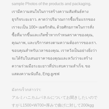
sample Photos of the products and packaging
.
เรามีความสนใจในการสร้างความสัมพันธ์ทาง
ธุรกิจระยะยาว. คาดว่าปริมาณการซื้อเริ่มแรกของ
เราจะเป็น 100+ เมตริกตัน, ด้วยศักยภาพในการสั่ง
ซื้อที่มากขึ้นและเกิดซ้ำหากกำหนดราคาของคุณ,
คุณภาพ, และบริการตรงตามความต้องการของเรา.
ขอบคุณสำหรับเวลาของคุณ. เราหวังเป็นอย่างยิ่งว่า
จะได้รับใบเสนอราคาของคุณและหวังว่าจะสร้าง
ความร่วมมือระยะยาวที่ประสบความสำเร็จ. ขอ
แสดงความนับถือ, Eng.ยูเซฟ
มังกรเร็วกล่าวว่า:
アルミハニカムパネルについてお聞きしたいので
すが L1500×W700×厚みで曲げに対して200kgg