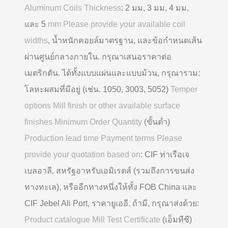
Aluminum Coils Thickness
: 2 มม, 3 มม, 4 มม,
และ 5
mm Please provide your available coil
widths
, น้ำหนักคอยล์มาตรฐาน, และข้อกำหนดเส้น
ผ่านศูนย์กลางภายใน. กรุณาเสนอราคาต่อ
เมตริกตัน. ได้ทั้งแบบแผ่นและแบบม้วน, กรุณารวม:
โลหะผสมที่มีอยู่ (เช่น. 1050, 3003, 5052)
Temper
options Mill finish or other available surface
finishes Minimum Order Quantity
(ขั้นต่ำ)
Production lead time Payment terms Please
provide your quotation based on
: CIF ท่าเรือเจ
เบลอาลี, สหรัฐอาหรับเอมิเรตส์ (รวมถึงการขนส่ง
ทางทะเล), หรืออีกทางหนึ่งให้ทั้ง FOB China และ
CIF Jebel Ali Port, ราคายูเออี. ถ้ามี, กรุณาส่งด้วย:
Product catalogue Mill Test Certificate
(เอ็มทีซี)