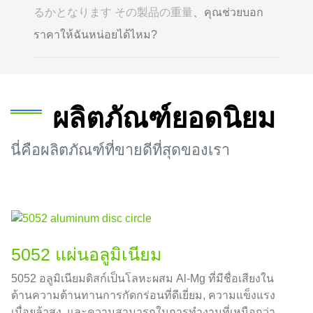
るかとなります その製品の重量
、คุณช่วยบอก
ราคาให้ฉันหน่อยได้ไหม?
ผลิตภัณฑ์ยอดนิยม
นี่คือผลิตภัณฑ์ที่ขายดีที่สุดของเรา
5052 แผ่นอลูมิเนียม
5052 อลูมิเนียมดิสก์เป็นโลหะผสม Al-Mg ที่มีชื่อเสียงใน
ด้านความต้านทานการกัดกร่อนที่ดีเยี่ยม, ความแข็งแรง
เมื่อยล้าสูง, และความสามารถในการทำงานที่เหนือกว่า.