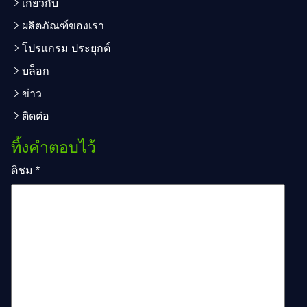
เกี่ยวกับ
ผลิตภัณฑ์ของเรา
โปรแกรม ประยุกต์
บล็อก
ข่าว
ติดต่อ
ทิ้งคำตอบไว้
ติชม
*