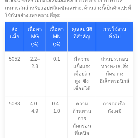
ดิ 5000 ซีรีส์รวมถึงโลหะผสมหลายตัวที่ได้รับการปรับให้
เหมาะสมสำหรับแอปพลิเคชันเฉพาะ. ด้านล่างนี้เป็นตัวแปรที่
ใช้กันอย่างแพร่หลายที่สุด:
ล้อ
เนื้อหา
เนื้อหา
คุณสมบัติ
การใช้งาน
แม็ก
MG
MN
ที่สำคัญ
ทั่วไป
(%)
(%)
5052
2.2–
0.1
มีความ
ส่วนประกอบ
2.8
แข็งแรง
ทางทะเล, สิ่ง
เมื่อยล้า
กีดขวาง
สูง, ซึ่ง
อิเล็กทรอนิกส์
เชื่อมได้
5083
4.0–
0.4–
ความ
การต่อเรือ,
4.9
1.0
ต้านทาน
ถังเคมี
การ
กัดกร่อน
ที่เหนือ