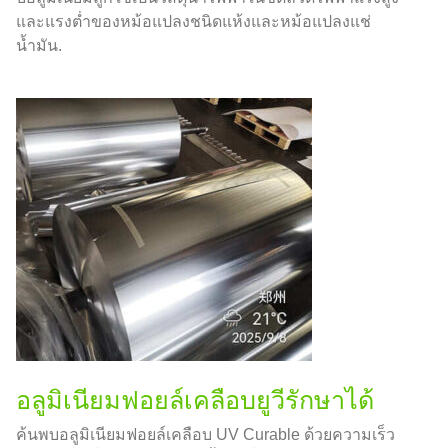
และแรงต่ำของหม้อแปลงชนิดแห้งและหม้อแปลงแช่
น้ำมัน.
อลูมิเนียมฟอยล์เคลือบยูวีรักษาได้
ค้นพบอลูมิเนียมฟอยล์เคลือบ UV Curable ด้วยความเร็ว