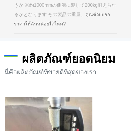
うか ※約1000mmの側溝に渡して200kg耐えられ
るかとなります その製品の重量
、คุณช่วยบอก
ราคาให้ฉันหน่อยได้ไหม?
ผลิตภัณฑ์ยอดนิยม
นี่คือผลิตภัณฑ์ที่ขายดีที่สุดของเรา