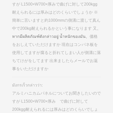
すが L1500×W700×厚みで曲げに対して200kgg
耐えられるには厚みはどのくらいでしょうか ※
簡単に言いますと約1000mmの側溝に渡して真ん
中で200kg耐えられるかという事になります 又
、
หากมีผลิตภัณฑ์ดังกล่าวอยู่ น้ำหนักของมัน、
価格
をおしえていただけますか 現在はコンパネ板を
使用してますが腐ると折れてしまい人が側溝に落
ちてけがをしてます 出来ましたらメールでお返
事をいただけますか
มังกรเร็วกล่าวว่า:
アルミハニカムパネルについてお聞きしたいので
すが L1500×W700×厚み で曲げに対して
200kgg耐えられるには厚みはどのくらいでしょ