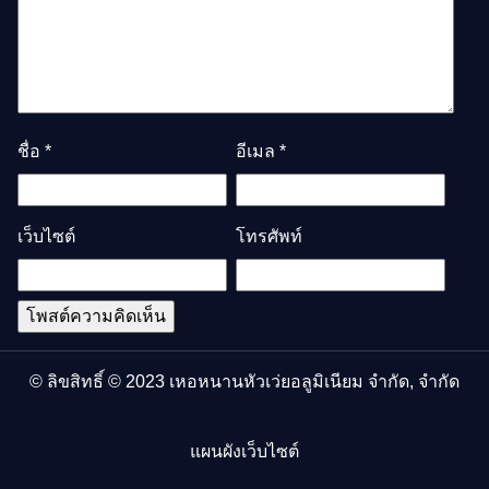
ชื่อ
*
อีเมล
*
เว็บไซต์
โทรศัพท์
© ลิขสิทธิ์ © 2023 เหอหนานหัวเว่ยอลูมิเนียม จํากัด, จํากัด
แผนผังเว็บไซต์