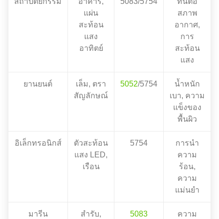
สถาปัตยกรรม
อาคาร,
5083/5754
ทนต่อ
แผ่น
สภาพ
สะท้อน
อากาศ,
แสง
การ
อาทิตย์
สะท้อน
แสง
ยานยนต์
เล็ม, ตรา
5052
/5754
น้ำหนัก
สัญลักษณ์
เบา, ความ
แข็งของ
พื้นผิว
อิเล็กทรอนิกส์
ตัวสะท้อน
5754
การนำ
แสง LED,
ความ
เรือน
ร้อน,
ความ
แม่นยำ
มารีน
สำรับ,
5083
ความ