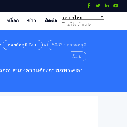
บล็อก
ข่าว
ติดต่อ
แก้ไขคําแปล
»
คอยล์อลูมิเนียม
»
5083 ขดลวดอลูมิ
เนียม
ราสามารถตอบสนองความต้องการเฉพาะของ