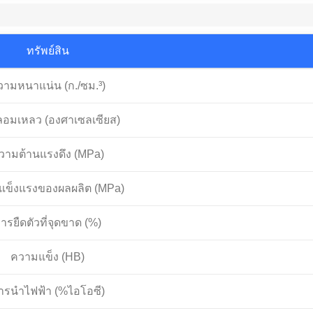
ทรัพย์สิน
วามหนาแน่น (ก./ซม.³)
ลอมเหลว (องศาเซลเซียส)
วามต้านแรงดึง (MPa)
แข็งแรงของผลผลิต (MPa)
ารยืดตัวที่จุดขาด (%)
ความแข็ง (HB)
ารนำไฟฟ้า (%ไอโอซี)