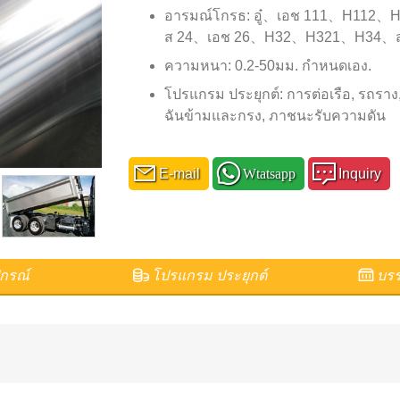
อารมณ์โกรธ: อู๋、เอช 111、H1
ส 24、เอช 26、H32、H321、H34、ส
ความหนา: 0.2-50มม. กำหนดเอง.
โปรแกรม ประยุกต์: การต่อเรือ, รถราง,
ฉันข้ามและกรง, ภาชนะรับความดัน
E-mail
Wtatsapp
Inquiry
กรณ์
โปรแกรม ประยุกต์
บรร