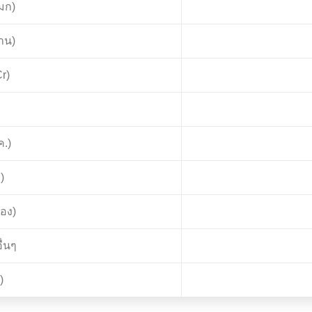
มก)
าน)
r)
ค.)
)
อง)
ื่นๆ
)