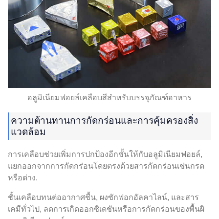
อลูมิเนียมฟอยล์เคลือบสีสำหรับบรรจุภัณฑ์อาหาร
ความต้านทานการกัดกร่อนและการคุ้มครองสิ่ง
แวดล้อม
การเคลือบช่วยเพิ่มการปกป้องอีกชั้นให้กับอลูมิเนียมฟอยล์,
แยกออกจากการกัดกร่อนโดยตรงด้วยสารกัดกร่อนเช่นกรด
หรือด่าง.
ชั้นเคลือบทนต่ออากาศชื้น, ผงซักฟอกอัลคาไลน์, และสาร
เคมีทั่วไป, ลดการเกิดออกซิเดชันหรือการกัดกร่อนของพื้นผิ