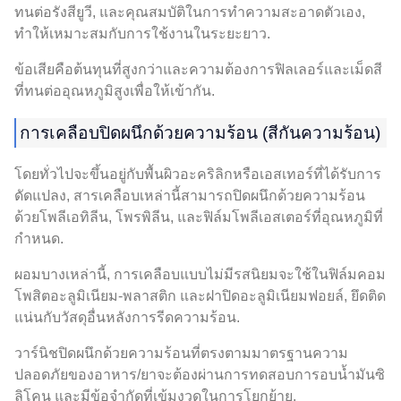
ทนต่อรังสียูวี, และคุณสมบัติในการทำความสะอาดตัวเอง,
ทำให้เหมาะสมกับการใช้งานในระยะยาว.
ข้อเสียคือต้นทุนที่สูงกว่าและความต้องการฟิลเลอร์และเม็ดสี
ที่ทนต่ออุณหภูมิสูงเพื่อให้เข้ากัน.
การเคลือบปิดผนึกด้วยความร้อน (สีกันความร้อน)
โดยทั่วไปจะขึ้นอยู่กับพื้นผิวอะคริลิกหรือเอสเทอร์ที่ได้รับการ
ดัดแปลง, สารเคลือบเหล่านี้สามารถปิดผนึกด้วยความร้อน
ด้วยโพลีเอทิลีน, โพรพิลีน, และฟิล์มโพลีเอสเตอร์ที่อุณหภูมิที่
กำหนด.
ผอมบางเหล่านี้, การเคลือบแบบไม่มีรสนิยมจะใช้ในฟิล์มคอม
โพสิตอะลูมิเนียม-พลาสติก และฝาปิดอะลูมิเนียมฟอยล์, ยึดติด
แน่นกับวัสดุอื่นหลังการรีดความร้อน.
วาร์นิชปิดผนึกด้วยความร้อนที่ตรงตามมาตรฐานความ
ปลอดภัยของอาหาร/ยาจะต้องผ่านการทดสอบการอบน้ำมันซิ
ลิโคน และมีข้อจำกัดที่เข้มงวดในการโยกย้าย.