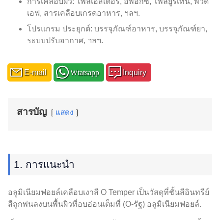
การเคลือบผิว: โพลีเอสเตอร์, อีพ็อกซี่, โพลียูรีเทน, พีวีดี
เอฟ, สารเคลือบเกรดอาหาร, ฯลฯ.
โปรแกรม ประยุกต์: บรรจุภัณฑ์อาหาร, บรรจุภัณฑ์ยา,
ระบบปรับอากาศ, ฯลฯ.
E-mail
Wtatsapp
Inquiry
สารบัญ
แสดง
1. การแนะนำ
อลูมิเนียมฟอยล์เคลือบเงาสี O Temper เป็นวัสดุที่ชั้นสีอินทรีย์
สีถูกพ่นลงบนพื้นผิวที่อบอ่อนเต็มที่ (O-รัฐ) อลูมิเนียมฟอยล์.