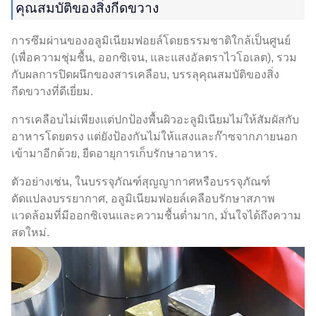
คุณสมบัติของสิ่งกีดขวาง
การซึมผ่านของอลูมิเนียมฟอยล์โดยธรรมชาติใกล้เป็นศูนย์
(เพื่อความชุ่มชื้น, ออกซิเจน, และแสงอัลตราไวโอเลต), รวม
กับผลการปิดผนึกของสารเคลือบ, บรรลุคุณสมบัติของสิ่ง
กีดขวางที่ดีเยี่ยม.
การเคลือบไม่เพียงแต่ปกป้องพื้นผิวอะลูมิเนียมไม่ให้สัมผัสกับ
อาหารโดยตรง แต่ยังป้องกันไม่ให้แสงและก๊าซจากภายนอก
เข้ามาอีกด้วย, ยืดอายุการเก็บรักษาอาหาร.
ตัวอย่างเช่น, ในบรรจุภัณฑ์สุญญากาศหรือบรรจุภัณฑ์
ดัดแปลงบรรยากาศ, อลูมิเนียมฟอยล์เคลือบรักษาสภาพ
แวดล้อมที่มีออกซิเจนและความชื้นต่ำมาก, มั่นใจได้ถึงความ
สดใหม่.