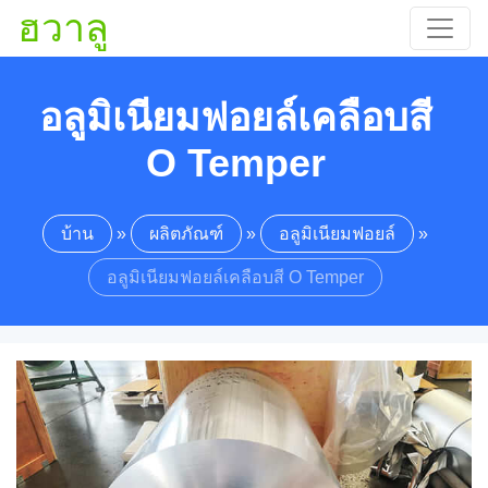
ฮวาลู
อลูมิเนียมฟอยล์เคลือบสี
O Temper
บ้าน
»
ผลิตภัณฑ์
»
อลูมิเนียมฟอยล์
»
อลูมิเนียมฟอยล์เคลือบสี O Temper