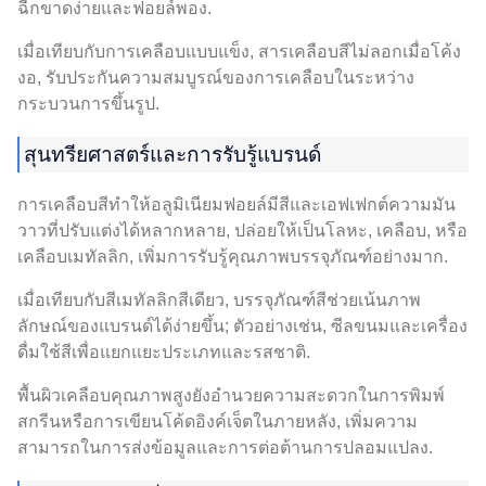
ฉีกขาดง่ายและฟอยล์พอง.
เมื่อเทียบกับการเคลือบแบบแข็ง, สารเคลือบสีไม่ลอกเมื่อโค้ง
งอ, รับประกันความสมบูรณ์ของการเคลือบในระหว่าง
กระบวนการขึ้นรูป.
สุนทรียศาสตร์และการรับรู้แบรนด์
การเคลือบสีทำให้อลูมิเนียมฟอยล์มีสีและเอฟเฟกต์ความมัน
วาวที่ปรับแต่งได้หลากหลาย, ปล่อยให้เป็นโลหะ, เคลือบ, หรือ
เคลือบเมทัลลิก, เพิ่มการรับรู้คุณภาพบรรจุภัณฑ์อย่างมาก.
เมื่อเทียบกับสีเมทัลลิกสีเดียว, บรรจุภัณฑ์สีช่วยเน้นภาพ
ลักษณ์ของแบรนด์ได้ง่ายขึ้น; ตัวอย่างเช่น, ซีลขนมและเครื่อง
ดื่มใช้สีเพื่อแยกแยะประเภทและรสชาติ.
พื้นผิวเคลือบคุณภาพสูงยังอำนวยความสะดวกในการพิมพ์
สกรีนหรือการเขียนโค้ดอิงค์เจ็ตในภายหลัง, เพิ่มความ
สามารถในการส่งข้อมูลและการต่อต้านการปลอมแปลง.