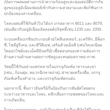
เป็นการผสมผสานการนำความร้อนสูงและคุณสมบัติการกั้น
สูงของอลูมิเนียมฟอยล์เข้ากับความสวยงามและฟังก์ชันการ
ปกป้องของสารเคลือบ.
โลหะผสมที่ใช้กันทั่วไป ได้แก่ เกรดอาหาร 8011 และ 8079,
เช่นเดียวกับอลูมิเนียมอัลลอยด์บริสุทธิ์เช่น 1235 และ 1050.
ระบบเคลือบเรซินประกอบด้วยโพลีเอสเตอร์, อะคริลิก, อีพ็อก
ซี่, โพลียูรีเทน, และพีวีดีเอฟ, เสริมด้วยเม็ดสี (เช่นไทเทเนียม
ไดออกไซด์และเม็ดสีอินทรีย์) เพื่อตอบสนองความต้องการ
ด้านความต้านทานต่อการขัดถูและทนต่อสภาพอากาศ.
วัสดุนี้ใช้กันอย่างแพร่หลายในบรรจุภัณฑ์อาหารและยา
(เช่น., ก้อนตุ่ม, หมวกฉีกขาดง่าย), ฝาขวดเครื่องดื่ม, บรรจุ
ภัณฑ์เครื่องสำอาง, และบรรจุภัณฑ์ตกแต่ง.
นอกจากนี้, ชั้นกาวอินทรีย์กั้นป้องกันการสัมผัสโดยตรง
ระหว่างอาหารและโลหะ, หลีกเลี่ยงการอพยพของโลหะและ
การเกิดกลิ่น.
ในทางอุตสาหกรรม, อลูมิเนียมฟอยล์เคลือบสีมักใช้ในการ