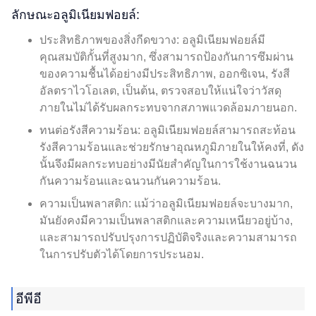
ลักษณะอลูมิเนียมฟอยล์:
ประสิทธิภาพของสิ่งกีดขวาง: อลูมิเนียมฟอยล์มี
คุณสมบัติกั้นที่สูงมาก, ซึ่งสามารถป้องกันการซึมผ่าน
ของความชื้นได้อย่างมีประสิทธิภาพ, ออกซิเจน, รังสี
อัลตราไวโอเลต, เป็นต้น, ตรวจสอบให้แน่ใจว่าวัสดุ
ภายในไม่ได้รับผลกระทบจากสภาพแวดล้อมภายนอก.
ทนต่อรังสีความร้อน: อลูมิเนียมฟอยล์สามารถสะท้อน
รังสีความร้อนและช่วยรักษาอุณหภูมิภายในให้คงที่, ดัง
นั้นจึงมีผลกระทบอย่างมีนัยสำคัญในการใช้งานฉนวน
กันความร้อนและฉนวนกันความร้อน.
ความเป็นพลาสติก: แม้ว่าอลูมิเนียมฟอยล์จะบางมาก,
มันยังคงมีความเป็นพลาสติกและความเหนียวอยู่บ้าง,
และสามารถปรับปรุงการปฏิบัติจริงและความสามารถ
ในการปรับตัวได้โดยการประนอม.
อีพีอี