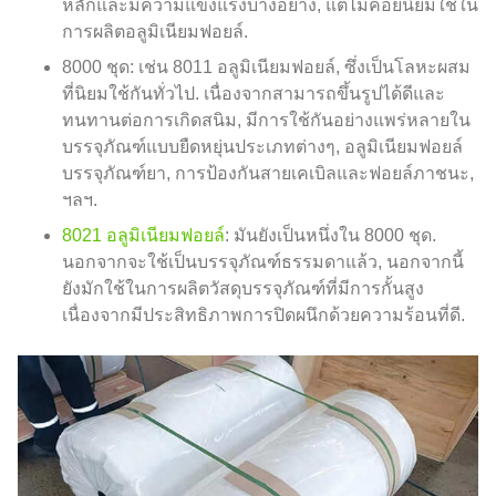
หลักและมีความแข็งแรงบางอย่าง, แต่ไม่ค่อยนิยมใช้ใน
การผลิตอลูมิเนียมฟอยล์.
8000 ชุด: เช่น 8011 อลูมิเนียมฟอยล์, ซึ่งเป็นโลหะผสม
ที่นิยมใช้กันทั่วไป. เนื่องจากสามารถขึ้นรูปได้ดีและ
ทนทานต่อการเกิดสนิม, มีการใช้กันอย่างแพร่หลายใน
บรรจุภัณฑ์แบบยืดหยุ่นประเภทต่างๆ, อลูมิเนียมฟอยล์
บรรจุภัณฑ์ยา, การป้องกันสายเคเบิลและฟอยล์ภาชนะ,
ฯลฯ.
8021 อลูมิเนียมฟอยล์
: มันยังเป็นหนึ่งใน 8000 ชุด.
นอกจากจะใช้เป็นบรรจุภัณฑ์ธรรมดาแล้ว, นอกจากนี้
ยังมักใช้ในการผลิตวัสดุบรรจุภัณฑ์ที่มีการกั้นสูง
เนื่องจากมีประสิทธิภาพการปิดผนึกด้วยความร้อนที่ดี.