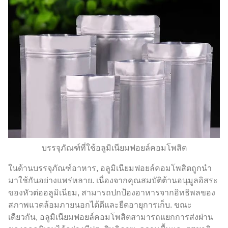
บรรจุภัณฑ์ที่ใช้อลูมิเนียมฟอยล์คอมโพสิต
ในด้านบรรจุภัณฑ์อาหาร, อลูมิเนียมฟอยล์คอมโพสิตถูกนำ
มาใช้กันอย่างแพร่หลาย. เนื่องจากคุณสมบัติต้านอนุมูลอิสระ
ของหัวต่ออลูมิเนียม, สามารถปกป้องอาหารจากอิทธิพลของ
สภาพแวดล้อมภายนอกได้ดีและยืดอายุการเก็บ. ขณะ
เดียวกัน, อลูมิเนียมฟอยล์คอมโพสิตสามารถแยกการส่งผ่าน