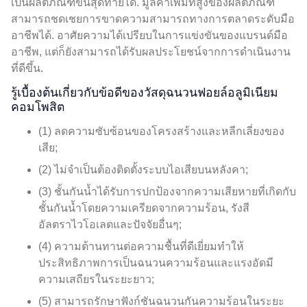
เป็นผลิตภัณฑ์ขั้นสุดท้ายได้. มูลค่าเพิ่มที่สูงของผลิตภัณฑ์
สามารถชดเชยการขาดความสามารถทางการตลาดระดับมือ
อาชีพได้. อาศัยความได้เปรียบในการแข่งขันของแบรนด์มือ
อาชีพ, แต่ก็ยังสามารถได้รับผลประโยชน์จากการดำเนินงาน
ที่ดีขึ้น.
รู้เบื้องต้นเกี่ยวกับข้อดีของวัสดุฉนวนฟอยล์อลูมิเนียม
คอมโพสิต
(1) ลดความซับซ้อนของโครงสร้างและหลีกเลี่ยงของ
เสีย;
(2) ไม่จำเป็นต้องติดตั้งระบบไอเสียบนหลังคา;
(3) ชั้นกันน้ำได้รับการปกป้องจากความเสียหายที่เกิดกับ
ชั้นกันน้ำโดยความเครียดจากความร้อน, รังสี
อัลตราไวโอเลตและปัจจัยอื่นๆ;
(4) ความต้านทานต่อความชื้นที่ดีเยี่ยมทำให้
ประสิทธิภาพการเป็นฉนวนความร้อนและแรงอัดมี
ความเสถียรในระยะยาว;
(5) สามารถรักษาฟังก์ชันฉนวนกันความร้อนในระยะ