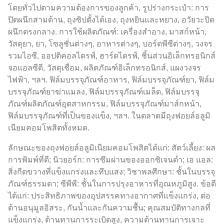
โดยทั่วไปตามความต้องการของลูกค้า, รูปร่างกระเป๋า: การ
ปิดผนึกสามด้าน, ถุงซิปตั้งได้เอง, ถุงหยินและหยาง, อวัยวะปิด
ผนึกตรงกลาง. การใช้ผลิตภัณฑ์: เครื่องสำอาง, มาสก์หน้า,
วัสดุยา, ยา, โซลูชั่นต่างๆ, อาหารต่างๆ, บอร์ดพีซีต่างๆ, วงจร
รวมไอซี, ออปติคอลไดรฟ์, ฮาร์ดไดรฟ์, ชิ้นส่วนอิเล็กทรอนิกส์
จอแอลซีดี, วัสดุเชื่อม, ผลิตภัณฑ์อิเล็กทรอนิกส์, แผงวงจร
ไฟฟ้า, ฯลฯ. ฟิล์มบรรจุภัณฑ์อาหาร, ฟิล์มบรรจุภัณฑ์ยา, ฟิล์ม
บรรจุภัณฑ์ยาฆ่าแมลง, ฟิล์มบรรจุภัณฑ์เมล็ด, ฟิล์มบรรจุ
ภัณฑ์ผลิตภัณฑ์อุตสาหกรรม, ฟิล์มบรรจุภัณฑ์มาส์กหน้า,
ฟิล์มบรรจุภัณฑ์ที่เป็นของแข็ง, ฯลฯ. ในตลาดมีถุงฟอยล์อลูมิ
เนียมคอมโพสิตทั้งหมด.
ลักษณะของถุงฟอยล์อลูมิเนียมคอมโพสิตได้แก่: สัตว์เลี้ยง: ผล
การพิมพ์ที่ดี; นิวยอร์ก: การซึมผ่านของออกซิเจนต่ำ; เอ แอล:
สิ่งกีดขวางที่แข็งแกร่งและทึบแสง; วิชาพลศึกษา: ชั้นในบรรจุ
ภัณฑ์ธรรมดา; ซีพีพี: ชั้นในการปรุงอาหารที่อุณหภูมิสูง. ข้อดี
ได้แก่: ประสิทธิภาพของอุปสรรคทางอากาศที่แข็งแกร่ง, ต่อ
ต้านอนุมูลอิสระ, กันน้ำและกันความชื้น; คุณสมบัติทางกลที่
แข็งแกร่ง, ต้านทานการระเบิดสูง, ความต้านทานการเจาะ