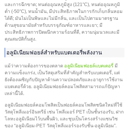
และการฉีกขาด; ทนต่ออุณหภูมิสูง (121°C), ทนต่ออุณหภูมิ
ต่ำ (-50°C), ทนน้ำมัน, มีประสิทธิภาพในการกักเก็บกลิ่นหอม
ได้ดี; มันไม่เป็นพิษและไม่มีกลิ่น, และเป็นไปตามมาตรฐาน
ด้านสุขอนามัยสำหรับบรรจุภัณฑ์อาหารและยา; มี
ประสิทธิภาพการปิดผนึกความร้อนที่ดี, ความนุ่มนวลและมี
คุณสมบัติกั้นสูง.
อลูมิเนียมฟอยล์สำหรับแบตเตอรี่พลังงาน
แม้ว่าความต้องการของตลาด
อลูมิเนียมฟอยล์แบตเตอรี่
มี
ความแข็งแกร่ง, เป็นวัสดุเสริมที่สำคัญสำหรับแบตเตอรี่, แต่
ยังต้องเผชิญกับปัญหาด้านความปลอดภัยและอายุการใช้งาน
แบตเตอรี่ด้วย. อลูมิเนียมฟอยล์คอมโพสิตสามารถแก้ปัญหา
เหล่านี้ได้.
อลูมิเนียมฟอยล์คอมโพสิตเป็นฟอยล์คอมโพสิตชนิดใหม่ที่ใช้
วัสดุโพลีเมอร์อินทรีย์ เช่น โพลีเมอร์ PET เป็นชั้นรองรับ, ฝาก
โลหะอลูมิเนียมไว้บนพื้นผิว, และชุบเป็นโครงสร้างแซนวิช
ของ “อลูมิเนียม-PET วัสดุโพลีเมอร์รองรับชั้น-อลูมิเนียม”.