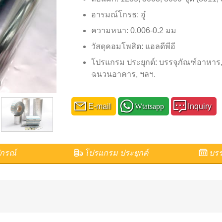
อารมณ์โกรธ: อู๋
ความหนา: 0.006-0.2 มม
วัสดุคอมโพสิต: แอลดีพีอี
โปรแกรม ประยุกต์: บรรจุภัณฑ์อาหาร, บ
ฉนวนอาคาร, ฯลฯ.
E-mail
Wtatsapp
Inquiry
กรณ์
โปรแกรม ประยุกต์
บรร