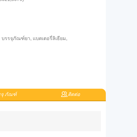
รรจุภัณฑ์ยา, แบตเตอรี่ลิเธียม,
จุ ภัณฑ์
ติดต่อ