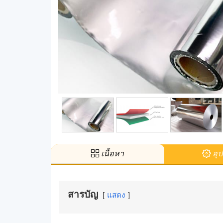
เนื้อหา
อุป
สารบัญ
แสดง