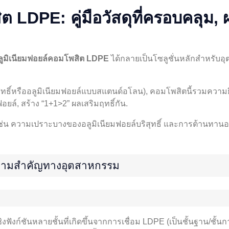
ต LDPE: คู่มือวัสดุที่ครอบคลุม,
ลูมิเนียมฟอยล์คอมโพสิต LDPE
ได้กลายเป็นโซลูชั่นหลักสำหรับอ
 บริสุทธิ์หรืออลูมิเนียมฟอยล์แบบสแตนด์อโลน), คอมโพสิตนี้รวมคว
ฟอยล์, สร้าง “1+1>2” ผลเสริมฤทธิ์กัน.
 ความเปราะบางของอลูมิเนียมฟอยล์บริสุทธิ์ และการต้านทานออกซ
วามสำคัญทางอุตสาหกรรม
งฟังก์ชันหลายชั้นที่เกิดขึ้นจากการเชื่อม LDPE (เป็นชั้นฐาน/ชั้นกา