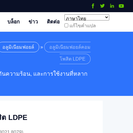
บล็อก
ข่าว
ติดต่อ
แก้ไขคําแปล
อลูมิเนียมฟอยล์
»
อลูมิเนียมฟอยล์คอม
โพสิต LDPE
กันความร้อน, และการใช้งานที่หลาก
สิต LDPE
 8021,8079)