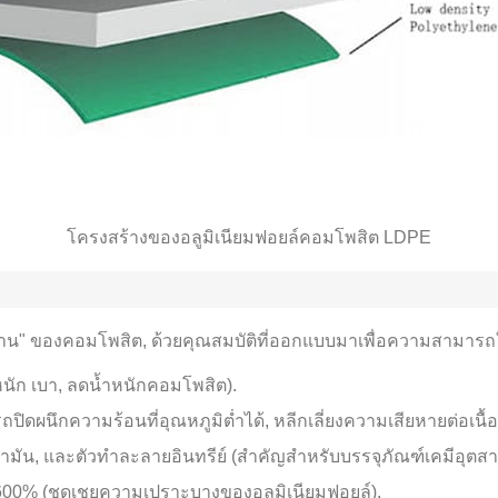
โครงสร้างของอลูมิเนียมฟอยล์คอมโพสิต LDPE
าทำงาน" ของคอมโพสิต, ด้วยคุณสมบัติที่ออกแบบมาเพื่อความสาม
ำหนัก เบา, ลดน้ำหนักคอมโพสิต).
ิดผนึกความร้อนที่อุณหภูมิต่ำได้, หลีกเลี่ยงความเสียหายต่อเนื้อ
้ำมัน, และตัวทำละลายอินทรีย์ (สำคัญสำหรับบรรจุภัณฑ์เคมีอุตส
ง 600% (ชดเชยความเปราะบางของอลูมิเนียมฟอยล์).