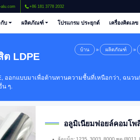
-alu.com
+86 181 3778 2032
วกับ
ผลิตภัณฑ์
โปรแกรม ประยุกต์
เครื่องคิดเลข
บ้าน
»
ผลิตภัณฑ์
»
สิต LDPE
, ออกแบบมาเพื่อต้านทานความชื้นที่เหนือกว่า, ฉนวน
่น ๆ.
อลูมิเนียมฟอยล์คอมโพ
ล้อแม็ก: 1235, 3003, 8000 ชุด (8011,