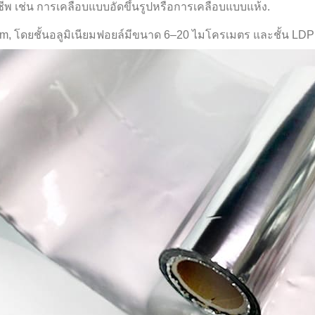
ีพ เช่น การเคลือบแบบอัดขึ้นรูปหรือการเคลือบแบบแห้ง.
โดยชั้นอลูมิเนียมฟอยล์มีขนาด 6–20 ไมโครเมตร และชั้น LDPE ค