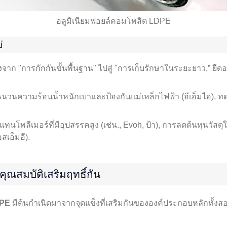
อลูมิเนียมฟอยล์คอมโพสิต LDPE
่
งจาก "การกักกันขั้นพื้นฐาน" ไปสู่ ​​"การเก็บรักษาในระยะยาว,” ยื
นฉนวนความร้อนน้ำหนักเบาและป้องกันแม่เหล็กไฟฟ้า (อีเอ็มไอ), 
มค่าแทนโพลีเมอร์ที่มีอุปสรรคสูง (เช่น., Evoh, ป้า), การลดต้นทุน
เอ็มอี).
คุณสมบัติเสริมฤทธิ์กัน
DPE
มีต้นกำเนิดมาจากจุดแข็งที่เสริมกันขององค์ประกอบหลักทั้งสอง