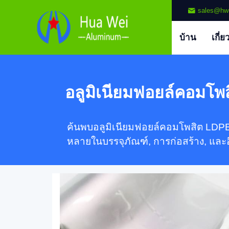
sales@hw
บ้าน
เกี่ย
อลูมิเนียมฟอยล์คอมโพ
ค้นพบอลูมิเนียมฟอยล์คอมโพสิต LDPE
หลายในบรรจุภัณฑ์, การก่อสร้าง, และอื