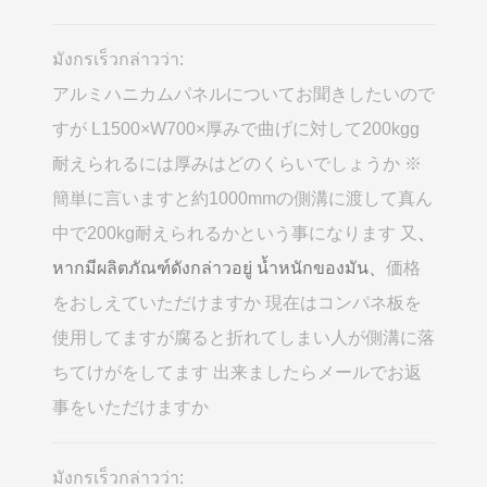
มังกรเร็วกล่าวว่า:
アルミハニカムパネルについてお聞きしたいので
すが L1500×W700×厚みで曲げに対して200kgg
耐えられるには厚みはどのくらいでしょうか ※
簡単に言いますと約1000mmの側溝に渡して真ん
中で200kg耐えられるかという事になります 又
、
หากมีผลิตภัณฑ์ดังกล่าวอยู่ น้ำหนักของมัน、
価格
をおしえていただけますか 現在はコンパネ板を
使用してますが腐ると折れてしまい人が側溝に落
ちてけがをしてます 出来ましたらメールでお返
事をいただけますか
มังกรเร็วกล่าวว่า: