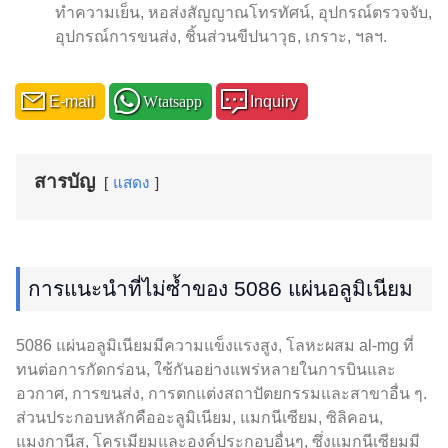
ทำความเย็น, หอส่งสัญญาณโทรทัศน์, อุปกรณ์ตรวจจับ,
อุปกรณ์การขนส่ง, ชิ้นส่วนขีปนาวุธ, เกราะ, ฯลฯ.
E-mail
Wtatsapp
Inquiry
สารบัญ
แสดง
การแนะนำที่ไม่ซ้ำของ 5086 แผ่นอลูมิเนียม
5086 แผ่นอลูมิเนียมมีความแข็งแรงสูง, โลหะผสม al-mg ที่
ทนต่อการกัดกร่อน, ใช้กันอย่างแพร่หลายในการบินและ
อวกาศ, การขนส่ง, การตกแต่งสถาปัตยกรรมและสาขาอื่น ๆ.
ส่วนประกอบหลักคืออะลูมิเนียม, แมกนีเซียม, ซิลิคอน,
แมงกานีส, โครเมียมและองค์ประกอบอื่นๆ, ซึ่งแมกนีเซียมมี