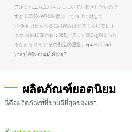
アルミハニカムパネルについてお聞きしたいので
すが L1500×W700×厚み で曲げに対して
200kgg耐えられるには厚みはどのくらいでしょ
うか ※約1000mmの側溝に渡して200kg耐えられ
るかとなります その製品の重量
、คุณช่วยบอก
ราคาให้ฉันหน่อยได้ไหม?
ผลิตภัณฑ์ยอดนิยม
นี่คือผลิตภัณฑ์ที่ขายดีที่สุดของเรา