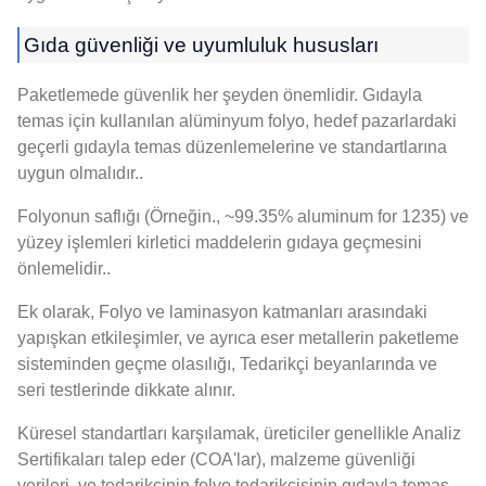
Gıda güvenliği ve uyumluluk hususları
Paketlemede güvenlik her şeyden önemlidir. Gıdayla
temas için kullanılan alüminyum folyo, hedef pazarlardaki
geçerli gıdayla temas düzenlemelerine ve standartlarına
uygun olmalıdır..
Folyonun saflığı (Örneğin.,
~99.35% aluminum for
1235) ve
yüzey işlemleri kirletici maddelerin gıdaya geçmesini
önlemelidir..
Ek olarak, Folyo ve laminasyon katmanları arasındaki
yapışkan etkileşimler, ve ayrıca eser metallerin paketleme
sisteminden geçme olasılığı, Tedarikçi beyanlarında ve
seri testlerinde dikkate alınır.
Küresel standartları karşılamak, üreticiler genellikle Analiz
Sertifikaları talep eder (COA'lar), malzeme güvenliği
verileri, ve tedarikçinin folyo tedarikçisinin gıdayla temas