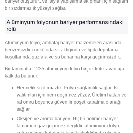
bariyer oluşturur., ve ısıyla yapıştırma ekipmanı için sağlam
bir sızdırmazlık yüzeyi sağlar.
Alüminyum folyonun bariyer performansındaki
rolü
Alüminyum folyo, ambalaj bariyer malzemeleri arasında
benzersizdir çünkü oda sıcaklığında ve tipik depolama
koşullarında gazlara ve su buharına karşı geçirimsizdir..
Bir laminatta, 1235 alüminyum folyo birçok kritik avantaja
katkıda bulunur:
Hermetik sızdırmazlık: Folyo sağlamlık sağlar, Isı
yalıtımları için nem geçirmez yüzey, Üretim hatları ve
raf ömrü boyunca güvenilir poşet kapatma olanağı
sağlar.
Oksijen ve aroma bariyeri: Hiçbir polimer bariyer
tamamen gaz geçirmez değildir, alüminyum folyo,
çoğu polimer katmanla karşılaştırıldığında oksijen