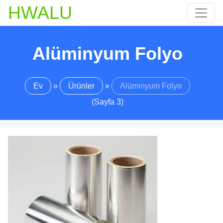
HWALU
Alüminyum Folyo
Ev
»
Ürünler
»
Alüminyum Folyo
(Sayfa 3)