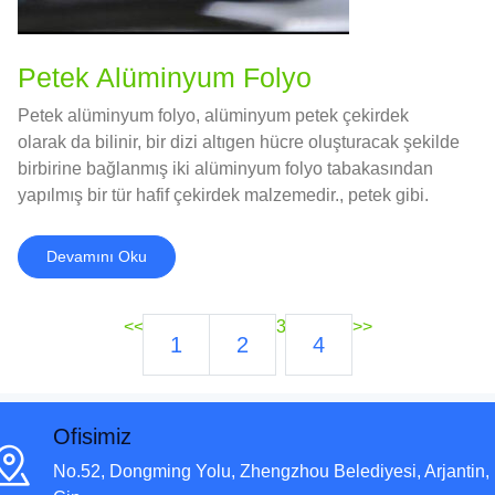
Petek Alüminyum Folyo
Petek alüminyum folyo, alüminyum petek çekirdek
olarak da bilinir, bir dizi altıgen hücre oluşturacak şekilde
birbirine bağlanmış iki alüminyum folyo tabakasından
yapılmış bir tür hafif çekirdek malzemedir., petek gibi.
Devamını Oku
<<
3
>>
1
2
4
Ofisimiz
No.52, Dongming Yolu, Zhengzhou Belediyesi, Arjantin,