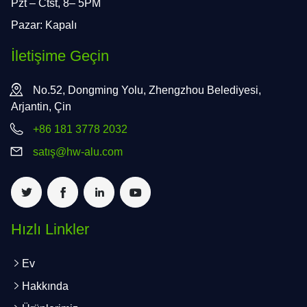
Pzt – Ctst, 8– 5PM
Pazar: Kapalı
İletişime Geçin
No.52, Dongming Yolu, Zhengzhou Belediyesi,
Arjantin, Çin
+86 181 3778 2032
satış@hw-alu.com
Hızlı Linkler
Ev
Hakkında