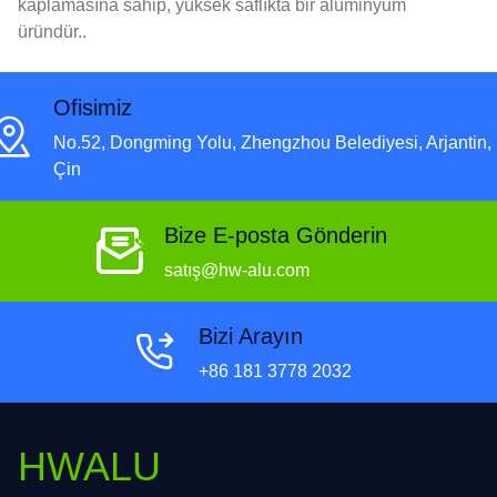
kaplamasına sahip, yüksek saflıkta bir alüminyum
üründür..
Ofisimiz
No.52, Dongming Yolu, Zhengzhou Belediyesi, Arjantin,
Çin
Bize E-posta Gönderin
satış@hw-alu.com
Bizi Arayın
+86 181 3778 2032
HWALU