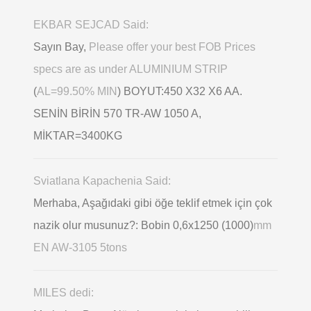
EKBAR SEJCAD Said:
Sayın Bay,
Please offer your best FOB Prices
specs are as under ALUMINIUM STRIP
(
AL=99.50% MIN
) BOYUT:450 X32 X6 AA.
SENİN BİRİN 570 TR-AW 1050 A,
MİKTAR=3400KG
Sviatlana Kapachenia Said:
Merhaba, Aşağıdaki gibi öğe teklif etmek için çok
nazik olur musunuz?: Bobin 0,6х1250 (1000)
mm
EN AW-3105 5tons
MILES dedi: