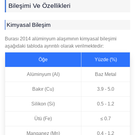
Bileşimi Ve Özellikleri
Kimyasal Bileşim
Burası 2014 alüminyum alaşımının kimyasal bileşimi
aşağıdaki tabloda ayrıntılı olarak verilmektedir:
Öğe
Yüzde (%)
Alüminyum (Al)
Baz Metal
Bakır (Cu)
3.9 - 5.0
Silikon (Si)
0.5 - 1.2
Ütü (Fe)
≤ 0.7
Manganez (Mn)
0.4 - 1.2