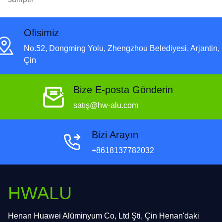
Ofisimiz
No.52, Dongming Yolu, Zhengzhou Belediyesi, Arjantin,
Çin
Bize E-posta Gönderin
satış@hw-alu.com
Bizi Arayın
+8618137782032
HWALU
Henan Huawei Alüminyum Co, Ltd Şti, Çin Henan'daki