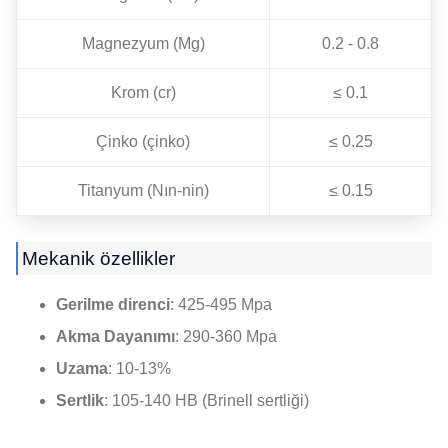
Magnezyum (Mg)
0.2 - 0.8
Krom (cr)
≤ 0.1
Çinko (çinko)
≤ 0.25
Titanyum (Nın-nin)
≤ 0.15
Mekanik özellikler
Gerilme direnci
: 425-495 Mpa
Akma Dayanımı
: 290-360 Mpa
Uzama
: 10-13%
Sertlik
: 105-140 HB (Brinell sertliği)