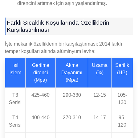
direncini artırmak için aşırı yaşlandırılmış.
Farklı Sıcaklık Koşullarında Özelliklerin
Karşılaştırılması
İşte mekanik özelliklerin bir karşılaştırması: 2014 farklı
temper koşulları altında alüminyum levha:
ısıl
Gerilme
Akma
Uzama
Sertlik
işlem
direnci
Dayanımı
(%)
(HB)
(Mpa)
(Mpa)
T3
425-460
290-330
12-15
105-
Serisi
130
T4
400-440
270-310
14-17
95-
Serisi
120