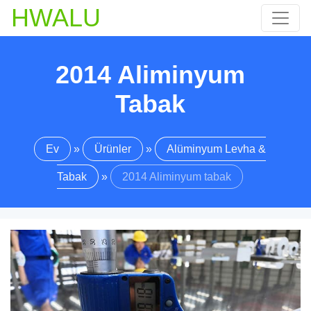
HWALU
2014 Aliminyum
Tabak
Ev
»
Ürünler
»
Alüminyum Levha &
Tabak
»
2014 Aliminyum tabak