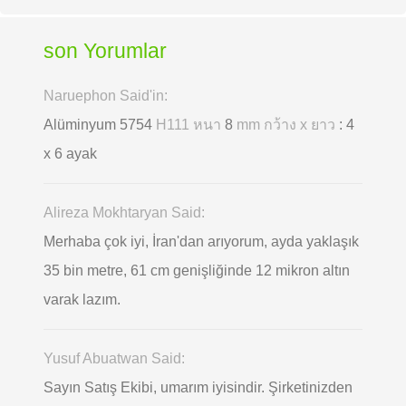
son Yorumlar
Naruephon Said'in:
Alüminyum 5754
H111 หนา
8
mm กว้าง x ยาว
: 4
x 6 ayak
Alireza Mokhtaryan Said:
Merhaba çok iyi, İran'dan arıyorum, ayda yaklaşık
35 bin metre, 61 cm genişliğinde 12 mikron altın
varak lazım.
Yusuf Abuatwan Said:
Sayın Satış Ekibi, umarım iyisindir. Şirketinizden