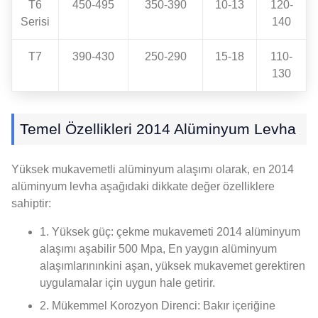
T6
450-495
350-390
10-13
120-
Serisi
140
T7
390-430
250-290
15-18
110-
130
Temel Özellikleri 2014 Alüminyum Levha
Yüksek mukavemetli alüminyum alaşımı olarak, en 2014
alüminyum levha aşağıdaki dikkate değer özelliklere
sahiptir:
1. Yüksek güç: çekme mukavemeti 2014 alüminyum
alaşımı aşabilir 500 Mpa, En yaygın alüminyum
alaşımlarınınkini aşan, yüksek mukavemet gerektiren
uygulamalar için uygun hale getirir.
2. Mükemmel Korozyon Direnci: Bakır içeriğine