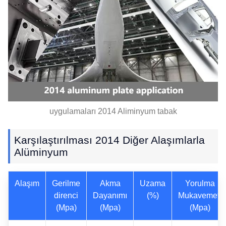
uygulamaları 2014 Aliminyum tabak
Karşılaştırılması 2014 Diğer Alaşımlarla
Alüminyum
Alaşım
Gerilme
Akma
Uzama
Yorulma
direnci
Dayanımı
(%)
Mukavemeti
(Mpa)
(Mpa)
(Mpa)