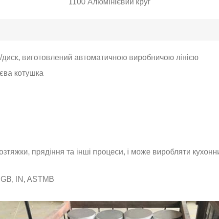
1100 Алюмінієвий круг
г/диск, виготовлений автоматичною виробничою лінією
ієва котушка
зтяжки, прядіння та інші процеси, і може виробляти кухонн
 GB, IN, ASTMB