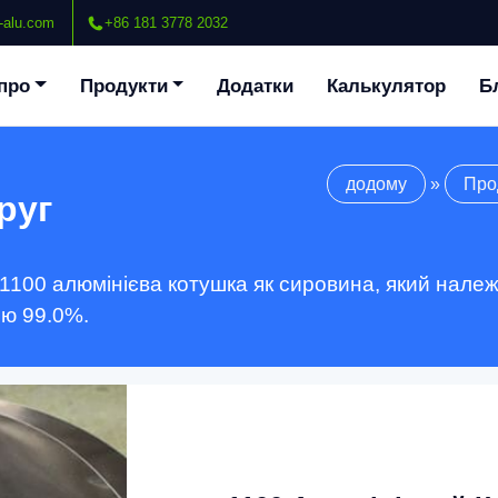
-alu.com
+86 181 3778 2032
про
Продукти
Додатки
Калькулятор
Б
додому
»
Про
руг
 1100 алюмінієва котушка як сировина, який нал
ію 99.0%.