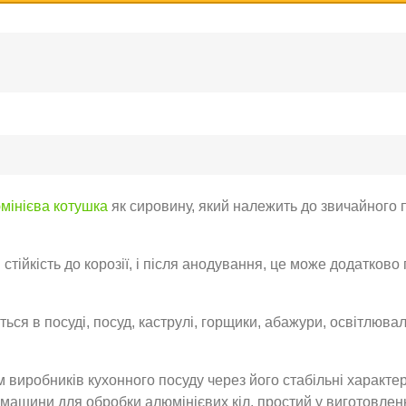
мінієва котушка
як сировину, який належить до звичайного 
тійкість до корозії, і після анодування, це може додатково п
ься в посуді, посуд, каструлі, горщики, абажури, освітлювал
виробників кухонного посуду через його стабільні характер
машини для обробки алюмінієвих кіл, простий у виготовлен