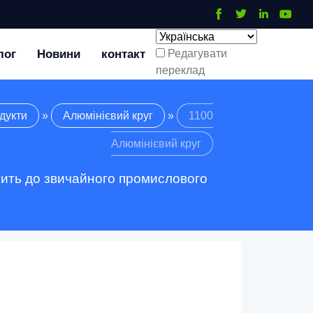
лог
Новини
контакт
Редагувати
переклад
дукти
»
Алюмінієвий круг
»
1100
Алюмінієвий круг
ежить до звичайного промислового