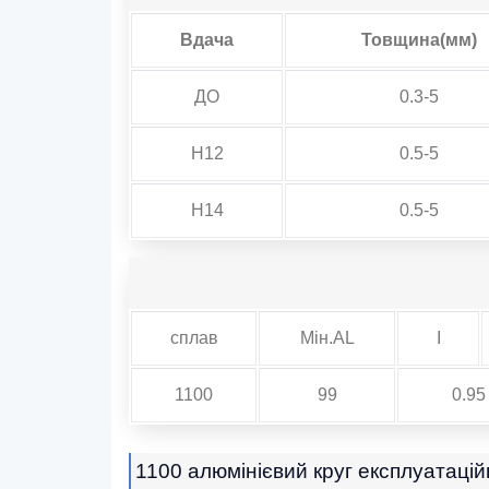
Вдача
Товщина(мм)
ДО
0.3-5
H12
0.5-5
H14
0.5-5
сплав
Мін.AL
І
1100
99
0.95
1100 алюмінієвий круг експлуатацій