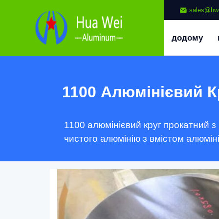
sales@hw
додому
1100 Алюмінієвий К
1100 алюмінієвий круг прокатний з
чистого алюмінію з вмістом алюмін