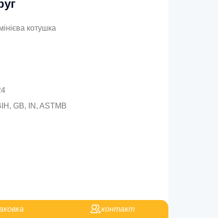
руг
мінієва котушка
24
ВІН, GB, IN, ASTMB
аковка
контакт