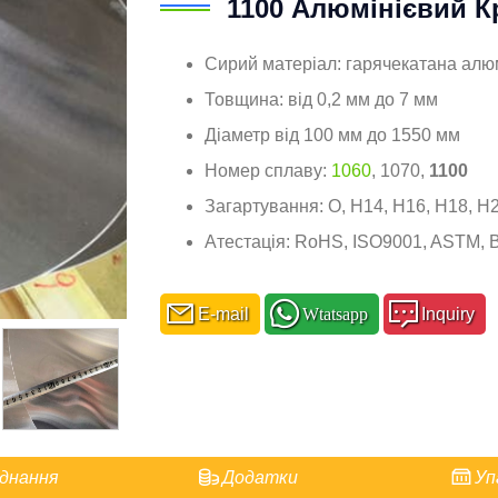
1100 Алюмінієвий К
Сирий матеріал: гарячекатана алю
Товщина: від 0,2 мм до 7 мм
Діаметр від 100 мм до 1550 мм
Номер сплаву:
1060
, 1070,
1100
Загартування: О, H14, H16, H18, H
Атестація: RoHS, ISO9001, ASTM, 
E-mail
Wtatsapp
Inquiry
днання
Додатки
Уп