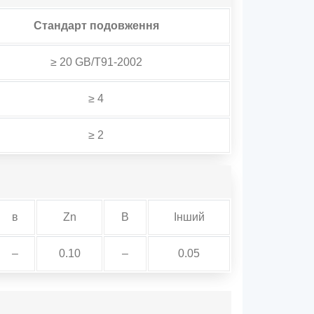
Стандарт подовження
≥ 20 GB/T91-2002
≥ 4
≥ 2
в
Zn
В
Інший
–
0.10
–
0.05