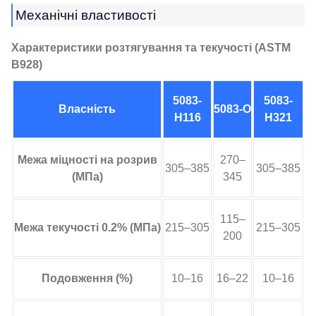
Механічні властивості
Характеристики розтягування та текучості (ASTM
B928)
5083-
5083-
Власність
5083-О
H116
H321
Межа міцності на розрив
270–
305–385
305–385
(МПа)
345
115–
Межа текучості 0.2% (МПа)
215–305
215–305
200
Подовження (%)
10–16
16–22
10–16