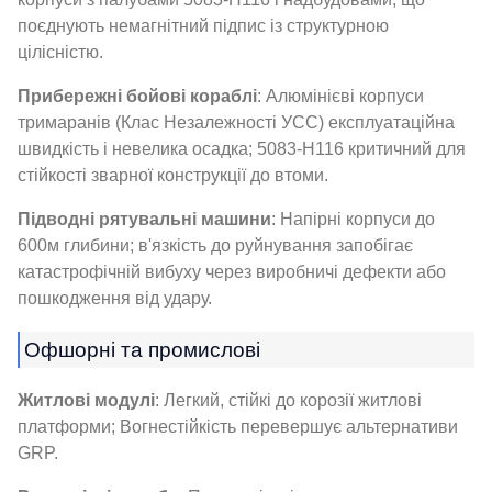
поєднують немагнітний підпис із структурною
цілісністю.
Прибережні бойові кораблі
: Алюмінієві корпуси
тримаранів (Клас Незалежності УСС) експлуатаційна
швидкість і невелика осадка; 5083-H116 критичний для
стійкості зварної конструкції до втоми.
Підводні рятувальні машини
: Напірні корпуси до
600м глибини; в'язкість до руйнування запобігає
катастрофічній вибуху через виробничі дефекти або
пошкодження від удару.
Офшорні та промислові
Житлові модулі
: Легкий, стійкі до корозії житлові
платформи; Вогнестійкість перевершує альтернативи
GRP.