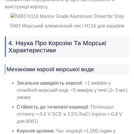
конструкції корпусу.
5083 Морський алюмінієвий лист H116 для корабля
4. Наука Про Корозію Та Морські
Характеристики
Механізми корозії морської води
Загальна швидкість корозії
: <1 мкм/рік у
спокійній морській воді; <5 мкм/рік у течії (2–3 м/с)
умови
Стійкість до точкової корекції
: Потенціал
піттингу >-0.6 V SCE в 3.5% NaCl (проти <-0.8 V
для 6061)
Корозія щілини
: Час ініціації >1,000 годин у