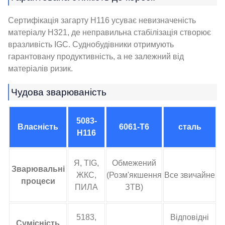
Сертифікація загарту H116 усуває невизначеність
матеріалу H321, де неправильна стабілізація створює
вразливість IGC. Суднобудівники отримують
гарантовану продуктивність, а не залежний від
матеріалів ризик.
Чудова зварюваність
5083-
Власність
6061-Т6
сталь
H116
Я, TIG,
Обмежений
Зварювальні
ЖКС,
(Розм'якшення
Все звичайне
процеси
ПИЛА
ЗТВ)
5183,
Відповідні
Сумісність