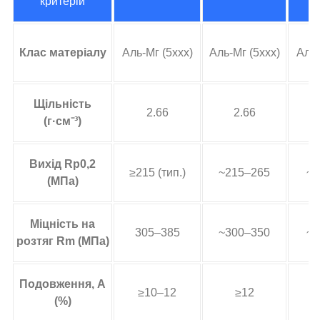
критерій
Клас матеріалу
Аль-Мг (5ххх)
Аль-Мг (5ххх)
Аль-
Щільність
2.66
2.66
(г·см⁻³)
Вихід Rp0,2
≥215 (тип.)
~215–265
~1
(МПа)
Міцність на
305–385
~300–350
~2
розтяг Rm (МПа)
Подовження, А
≥10–12
≥12
(%)