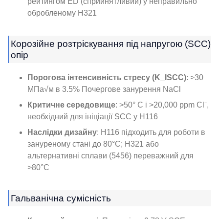
рейтингом ED (сприйнятливий) у неправильно
обробленому H321
Корозійне розтріскування під напругою (SCC)
опір
Порогова інтенсивність стресу (K_ISCC)
: >30
МПа√м в 3.5% Почергове занурення NaCl
Критичне середовище
: >50° C і >20,000 ppm Cl⁻,
необхідний для ініціації SCC у H116
Наслідки дизайну
: H116 підходить для роботи в
зануреному стані до 80°C; H321 або
альтернативні сплави (5456) переважний для
>80°C
Гальванічна сумісність