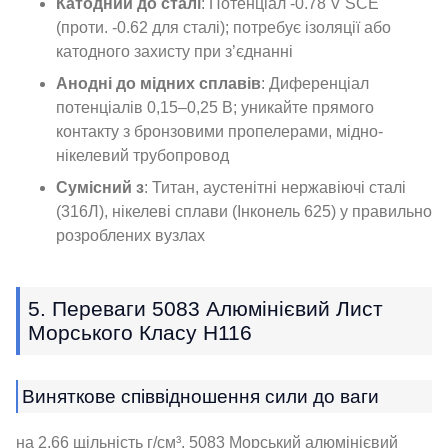
Катодний до сталі
: Потенціал -0.78 V SCE
(проти. -0.62 для сталі); потребує ізоляції або
катодного захисту при з’єднанні
Анодні до мідних сплавів
: Диференціал
потенціалів 0,15–0,25 В; уникайте прямого
контакту з бронзовими пропелерами, мідно-
нікелевий трубопровод
Сумісний з
: Титан, аустенітні нержавіючі сталі
(316Л), нікелеві сплави (Інконель 625) у правильно
розроблених вузлах
5. Переваги 5083 Алюмінієвий Лист
Морського Класу H116
Виняткове співвідношення сили до ваги
на 2.66 щільність г/см³, 5083 Морський алюмінієвий