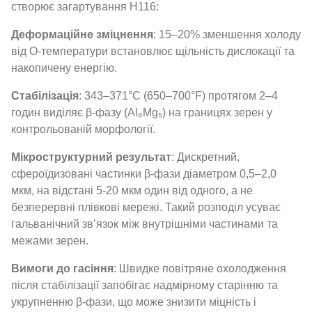
створює загартування H116:
Деформаційне зміцнення
: 15–20% зменшення холоду
від О-температури встановлює щільність дислокації та
накопичену енергію.
Стабілізація
: 343–371°C (650–700°F) протягом 2–4
годин виділяє β-фазу (Al₈Mg₅) на границях зерен у
контрольованій морфології.
Мікроструктурний результат
: Дискретний,
сфероїдизовані частинки β-фази діаметром 0,5–2,0
мкм, на відстані 5-20 мкм один від одного, а не
безперервні плівкові мережі. Такий розподіл усуває
гальванічний зв’язок між внутрішніми частинами та
межами зерен.
Вимоги до гасіння
: Швидке повітряне охолодження
після стабілізації запобігає надмірному старінню та
укрупненню β-фази, що може знизити міцність і