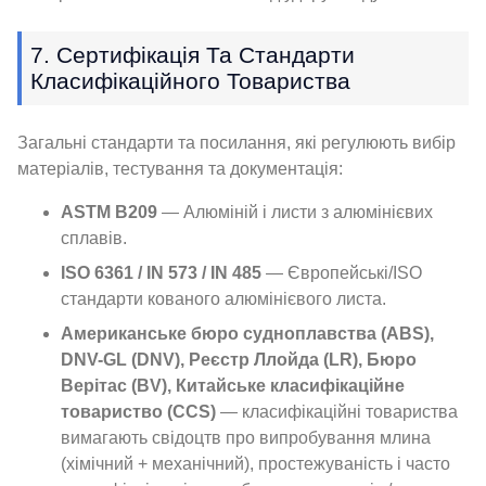
7. Сертифікація Та Стандарти
Класифікаційного Товариства
Загальні стандарти та посилання, які регулюють вибір
матеріалів, тестування та документація:
ASTM B209
— Алюміній і листи з алюмінієвих
сплавів.
ISO 6361 / IN 573 / IN 485
— Європейські/ISO
стандарти кованого алюмінієвого листа.
Американське бюро судноплавства (ABS),
DNV-GL (DNV), Реєстр Ллойда (LR), Бюро
Верітас (BV), Китайське класифікаційне
товариство (CCS)
— класифікаційні товариства
вимагають свідоцтв про випробування млина
(хімічний + механічний), простежуваність і часто