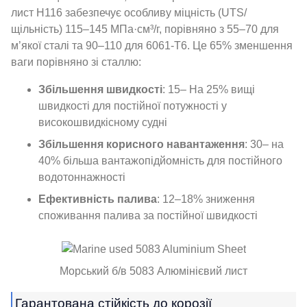
лист H116 забезпечує особливу міцність (UTS/
щільність) 115–145 МПа·см³/г, порівняно з 55–70 для
м’якої сталі та 90–110 для 6061-T6. Це 65% зменшення
ваги порівняно зі сталлю:
Збільшення швидкості
: 15– На 25% вищі
швидкості для постійної потужності у
високошвидкісному судні
Збільшення корисного навантаження
: 30– на
40% більша вантажопідйомність для постійного
водотоннажності
Ефективність палива
: 12–18% зниження
споживання палива за постійної швидкості
Морський б/в 5083 Алюмінієвий лист
Гарантована стійкість до корозії