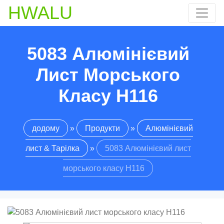
HWALU
5083 Алюмінієвий
Лист Морського
Класу H116
додому
»
Продукти
»
Алюмінієвий
лист & Тарілка
»
5083 Алюмінієвий лист
морського класу H116