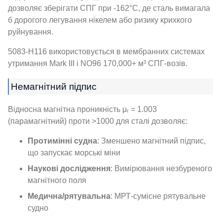
дозволяє зберігати СПГ при -162°C, де сталь вимагала
б дорогого легування нікелем або ризику крихкого
руйнування.
5083-H116 використовується в мембранних системах
утримання Mark III і NO96 170,000+ м³ СПГ-возів.
Немагнітний підпис
Відносна магнітна проникність μᵣ = 1.003
(парамагнітний) проти >1000 для сталі дозволяє:
Протимінні судна
: Зменшено магнітний підпис,
що запускає морські міни
Наукові дослідження
: Вимірювання незбуреного
магнітного поля
Медична/рятувальна
: МРТ-сумісне рятувальне
судно