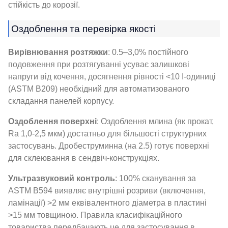
стійкість до корозії.
Оздоблення та перевірка якості
Вирівнювання розтяжки
: 0.5–3,0% постійного
подовження при розтягуванні усуває залишкові
напруги від кочення, досягнення рівності <10 І-одиниці
(ASTM B209) необхідний для автоматизованого
складання панелей корпусу.
Оздоблення поверхні
: Оздоблення млина (як прокат,
Ra 1,0-2,5 мкм) достатньо для більшості структурних
застосувань. Дробеструминна (на 2.5) готує поверхні
для склеювання в сендвіч-конструкціях.
Ультразвуковий контроль
: 100% сканування за
ASTM B594 виявляє внутрішні розриви (включення,
ламінації) >2 мм еквівалентного діаметра в пластині
>15 мм товщиною. Правила класифікаційного
товариства передбачають це для застосування в