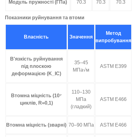
Модуль пружності (ГПа)
70.3
70.3
70.3
Показники руйнування та втоми
Метод
Власність
Значення
випробування
В'язкість руйнування
35–45
під плоскою
ASTM E399
МПа√м
деформацією (K_IC)
110–130
Втомна міцність (10⁷
МПа
ASTM E466
циклів, R=0,1)
(гладкий)
Втомна міцність (зварні)
70–90 МПа
ASTM E466