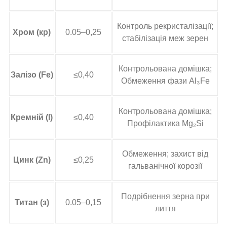
Контроль рекристалізації;
Хром (кр)
0.05–0,25
стабілізація меж зерен
Контрольована домішка;
Залізо (Fe)
≤0,40
Обмеження фази Al₃Fe
Контрольована домішка;
Кремній (І)
≤0,40
Профілактика Mg₂Si
Обмеження; захист від
Цинк (Zn)
≤0,25
гальванічної корозії
Подрібнення зерна при
Титан (з)
0.05–0,15
лиття