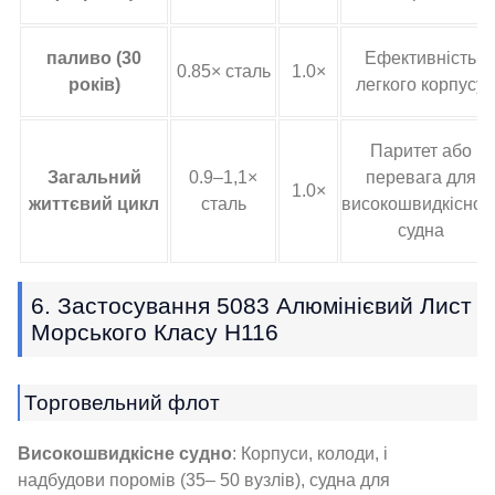
паливо (30
Ефективність
0.85× сталь
1.0×
років)
легкого корпусу
Паритет або
Загальний
0.9–1,1×
перевага для
1.0×
життєвий цикл
сталь
високошвидкісног
судна
6. Застосування 5083 Алюмінієвий Лист
Морського Класу H116
Торговельний флот
Високошвидкісне судно
: Корпуси, колоди, і
надбудови поромів (35– 50 вузлів), судна для