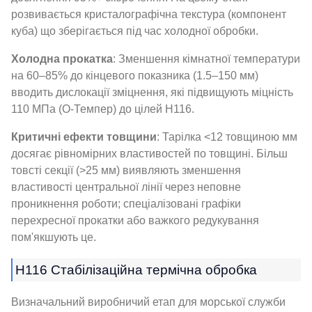
розвивається кристалографічна текстура (компонент
куба) що зберігається під час холодної обробки.
Холодна прокатка
: Зменшення кімнатної температури
на 60–85% до кінцевого показника (1.5–150 мм)
вводить дислокації зміцнення, які підвищують міцність
110 МПа (О-Темпер) до цілей H116.
Критичні ефекти товщини
: Тарілка <12 товщиною мм
досягає рівномірних властивостей по товщині. Більш
товсті секції (>25 мм) виявляють зменшення
властивості центральної лінії через неповне
проникнення роботи; спеціалізовані графіки
перехресної прокатки або важкого редукування
пом'якшують це.
H116 Стабілізаційна термічна обробка
Визначальний виробничий етап для морської служби