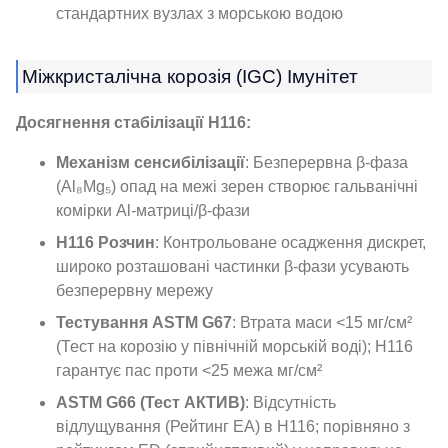
стандартних вузлах з морською водою
Міжкристалічна корозія (IGC) Імунітет
Досягнення стабілізації H116:
Механізм сенсибілізації
: Безперервна β-фаза
(Al₈Mg₅) опад на межі зерен створює гальванічні
комірки Al-матриці/β-фази
H116 Розчин
: Контрольоване осадження дискрет,
широко розташовані частинки β-фази усувають
безперервну мережу
Тестування ASTM G67
: Втрата маси <15 мг/см²
(Тест на корозію у північній морській воді); H116
гарантує пас проти <25 межа мг/см²
ASTM G66 (Тест АКТИВ)
: Відсутність
відлущування (Рейтинг EA) в H116; порівняно з