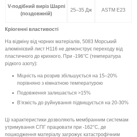
V-подібний виріз Шарпі
25–35 Дж
ASTM E23
(поздовжній)
Кріогенні властивості
На відміну від чорних матеріалів, 5083 Морський
алюмінієвий лист H116 не демонструє переходу від
пластичного до крихкого. При -196°C (температура
рідкого азоту):
Міцність на розрив збільшується на 15–20%
порівняно з кімнатною температурою
Подовження залишається >15%
В'язкість до руйнування підвищується на 20-30%
Ці характеристики дозволяють мембранним системам
утримування СПГ працювати при -162°C, де
пошкодження матеріалу загрожує катастрофічним