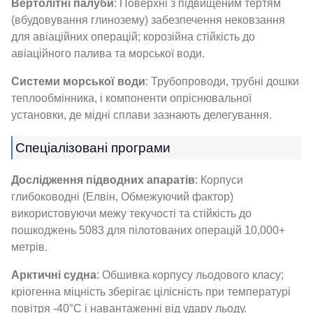
Вертолітні палуби
: Поверхні з підвищеним тертям
(вбудовування глинозему) забезпечення нековзання
для авіаційних операцій; корозійна стійкість до
авіаційного палива та морської води.
Системи морської води
: Трубопроводи, трубні дошки
теплообмінника, і компоненти опріснювальної
установки, де мідні сплави зазнають делегування.
Спеціалізовані програми
Дослідження підводних апаратів
: Корпуси
глибоководні (Елвін, Обмежуючий фактор)
використовуючи межу текучості та стійкість до
пошкоджень 5083 для пілотованих операцій 10,000+
метрів.
Арктичні судна
: Обшивка корпусу льодового класу;
кріогенна міцність зберігає цілісність при температурі
повітря -40°C і навантаженні від удару льоду.