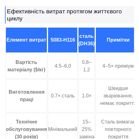
Ефективність витрат протягом життєвого
циклу
сталь
Елемент витрат
5083-H116
Примітки
(DH36)
Вартість
0.8–
4.5–6,0
4–5× преміум
матеріалу ($/кг)
1.2
Швидше
Виготовлення
0.7× сталь
1.0×
зварювання,
праці
немає покриття
Технічне
15–
Сталь вимагає
обслуговування
Мінімальний
25%
повторного
(30 років)
заміна
покриття