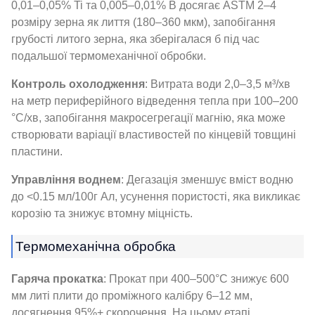
0,01–0,05% Ti та 0,005–0,01% B досягає ASTM 2–4
розміру зерна як лиття (180–360 мкм), запобігання
грубості литого зерна, яка зберігалася б під час
подальшої термомеханічної обробки.
Контроль охолодження
: Витрата води 2,0–3,5 м³/хв
на метр периферійного відведення тепла при 100–200
°C/хв, запобігання макросегрегації магнію, яка може
створювати варіації властивостей по кінцевій товщині
пластини.
Управління воднем
: Дегазація зменшує вміст водню
до <0.15 мл/100г Ал, усунення пористості, яка викликає
корозію та знижує втомну міцність.
Термомеханічна обробка
Гаряча прокатка
: Прокат при 400–500°C знижує 600
мм литі плити до проміжного калібру 6–12 мм,
досягнення 95%+ скорочення. На цьому етапі