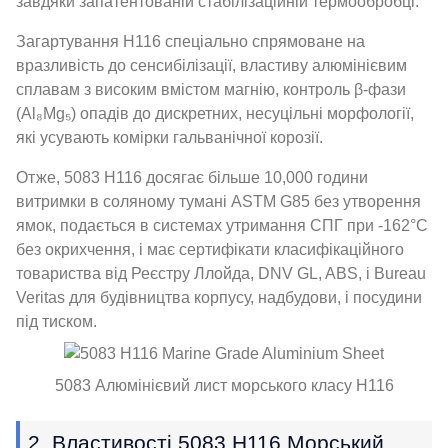
завдяки запатентованій стабілізаційній термообробці.
Загартування H116 спеціально спрямоване на
вразливість до сенсибілізації, властиву алюмінієвим
сплавам з високим вмістом магнію, контроль β-фази
(Al₈Mg₅) опадів до дискретних, несуцільні морфології,
які усувають комірки гальванічної корозії.
Отже, 5083 H116 досягає більше 10,000 години
витримки в соляному тумані ASTM G85 без утворення
ямок, подається в системах утримання СПГ при -162°C
без окрихчення, і має сертифікати класифікаційного
товариства від Реєстру Ллойда, DNV GL, ABS, і Bureau
Veritas для будівництва корпусу, надбудови, і посудини
під тиском.
5083 Алюмінієвий лист морського класу H116
2. Властивості 5083 H116 Морський