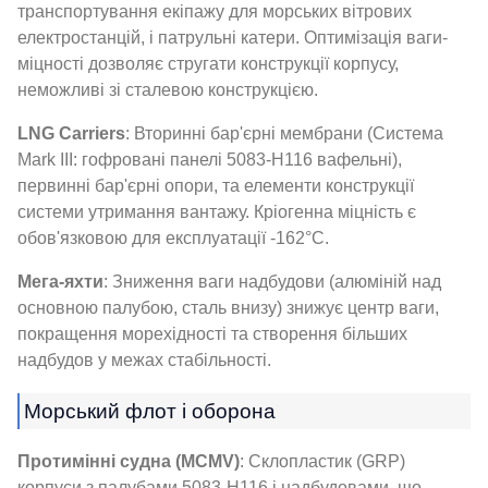
транспортування екіпажу для морських вітрових
електростанцій, і патрульні катери. Оптимізація ваги-
міцності дозволяє стругати конструкції корпусу,
неможливі зі сталевою конструкцією.
LNG Carriers
: Вторинні бар'єрні мембрани (Система
Mark III: гофровані панелі 5083-H116 вафельні),
первинні бар'єрні опори, та елементи конструкції
системи утримання вантажу. Кріогенна міцність є
обов'язковою для експлуатації -162°C.
Мега-яхти
: Зниження ваги надбудови (алюміній над
основною палубою, сталь внизу) знижує центр ваги,
покращення морехідності та створення більших
надбудов у межах стабільності.
Морський флот і оборона
Протимінні судна (MCMV)
: Склопластик (GRP)
корпуси з палубами 5083-H116 і надбудовами, що