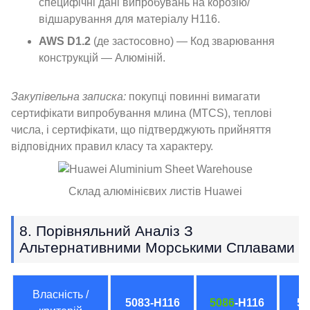
специфічні дані випробувань на корозію/
відшарування для матеріалу H116.
AWS D1.2
(де застосовно) — Код зварювання
конструкцій — Алюміній.
Закупівельна записка:
покупці повинні вимагати
сертифікати випробування млина (MTCS), теплові
числа, і сертифікати, що підтверджують прийняття
відповідних правил класу та характеру.
Склад алюмінієвих листів Huawei
8. Порівняльний Аналіз З
Альтернативними Морськими Сплавами
Власність /
5083-H116
5086
-H116
50