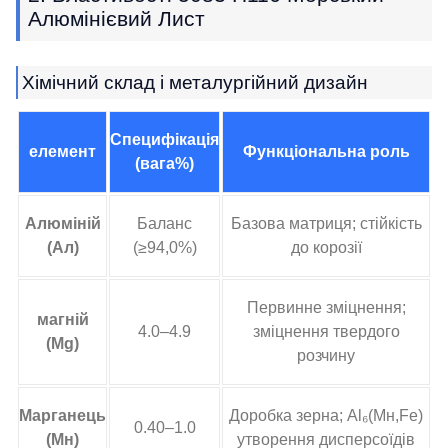
Алюмінієвий Лист
Хімічний склад і металургійний дизайн
Специфікація
елемент
Функціональна роль
(вага%)
Алюміній
Баланс
Базова матриця; стійкість
(Ал)
(≥94,0%)
до корозії
Первинне зміцнення;
магній
4.0–4.9
зміцнення твердого
(Mg)
розчину
Марганець
Доробка зерна; Al₆(Мн,Fe)
0.40–1.0
(Мн)
утворення дисперсоїдів