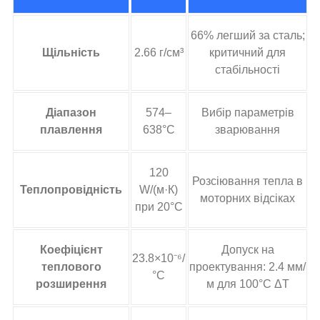
66% легший за сталь;
Щільність
2.66 г/см³
критичний для
стабільності
Діапазон
574–
Вибір параметрів
плавлення
638°C
зварювання
120
Розсіювання тепла в
Теплопровідність
W/(м·К)
моторних відсіках
при 20°C
Коефіцієнт
Допуск на
23.8×10⁻⁶/
теплового
проектування: 2.4 мм/
°C
розширення
м для 100°C ΔT