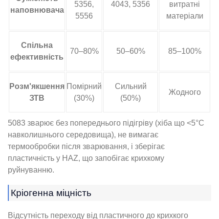
5356,
4043, 5356
витратні
наповнювача
5556
матеріали
Спільна
70–80%
50–60%
85–100%
ефективність
Розм'якшення
Помірний
Сильний
Жодного
ЗТВ
(30%)
(50%)
5083 зварює без попереднього підігріву (хіба що <5°C
навколишнього середовища), не вимагає
термообробки після зварювання, і зберігає
пластичність у HAZ, що запобігає крихкому
руйнуванню.
Кріогенна міцність
Відсутність переходу від пластичного до крихкого