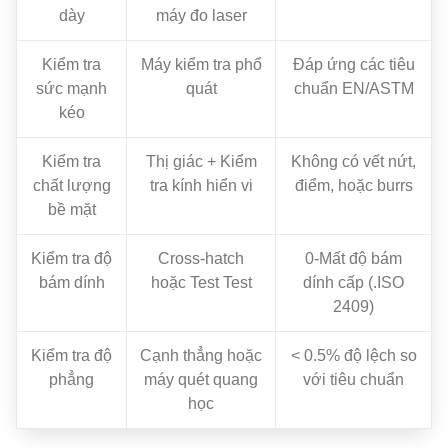
dày
máy đo laser
Kiểm tra
Máy kiểm tra phổ
Đáp ứng các tiêu
sức mạnh
quát
chuẩn EN/ASTM
kéo
Kiểm tra
Thị giác + Kiểm
Không có vết nứt,
chất lượng
tra kính hiển vi
điểm, hoặc burrs
bề mặt
Kiểm tra độ
Cross-hatch
0-Mất độ bám
bám dính
hoặc Test Test
dính cấp (.ISO
2409)
Kiểm tra độ
Cạnh thẳng hoặc
< 0.5% độ lệch so
phẳng
máy quét quang
với tiêu chuẩn
học