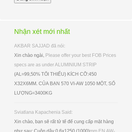
Nhận xét mới nhất
AKBAR SAJJAD đã nói:
Xin chào ngài,
Please offer your best FOB Prices
specs are as under ALUMINIUM STRIP
(AL=99,50% TỐI THIỂU) KÍCH CỠ:450
X32X6MM. CỦA BẠN 570 VI-AW 1050 MỘT, SỐ
LƯỢNG=3400KG
Sviatlana Kapachenia Said:
Xin chào, bạn sẽ rất tử tế để cung cấp mặt hàng
như sau: Cuộn dây 0,6x1250 (1000)
mm EN AW-