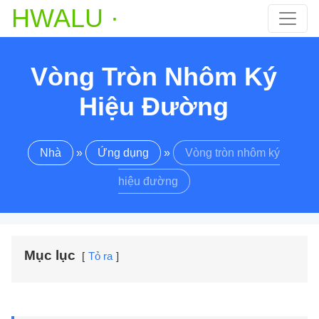
HWALU ·
Vòng Tròn Nhôm Ký
Hiệu Đường
Nhà
»
Ứng dụng
»
Vòng tròn nhôm ký
hiệu đường
Mục lục
Tỏ ra