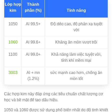
Lớp hợp
Thành
kim
phần (%)
Tính năng
1050
Al 99.5+
Độ dẻo cao, độ phản xạ tuyệt
vời
1060
Al 99.6+
Kháng ăn mòn vượt trội
1100
Al 99.0+
Khả năng làm việc tuyệt vời,
tính khí mềm mại
3003
Al + mn
sức mạnh cao hơn, chống ăn
(1.2%)
mòn tốt
Các hợp kim này đáp ứng các tiêu chuẩn chất lượng cơ
học và bề mặt để tạo dấu hiệu.
1050 và 1060 được sử dụng phổ biến nhất do độ tinh khiết