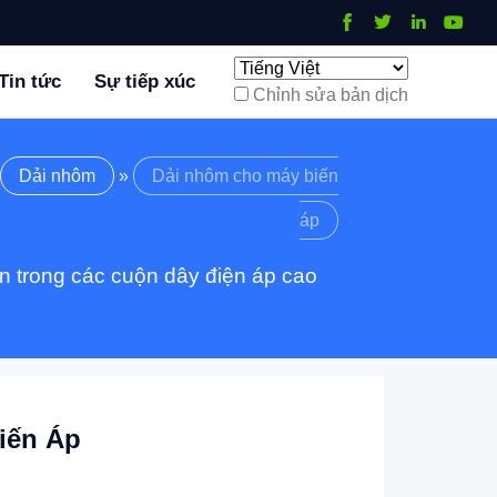
Tin tức
Sự tiếp xúc
Chỉnh sửa bản dịch
Dải nhôm
»
Dải nhôm cho máy biến
áp
n trong các cuộn dây điện áp cao
iến Áp