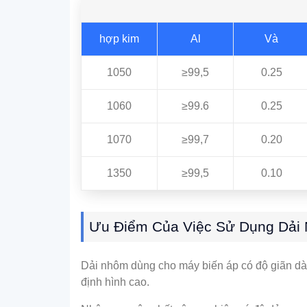
hợp kim
Al
Và
1050
≥99,5
0.25
1060
≥99.6
0.25
1070
≥99,7
0.20
1350
≥99,5
0.10
Ưu Điểm Của Việc Sử Dụng Dải
Dải nhôm dùng cho máy biến áp có độ giãn dài
định hình cao.