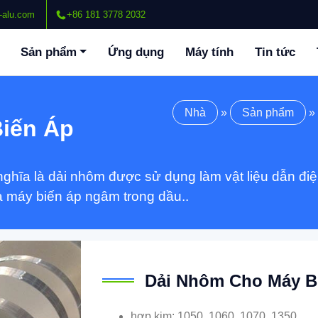
-alu.com
+86 181 3778 2032
Sản phẩm
Ứng dụng
Máy tính
Tin tức
Nhà
»
Sản phẩm
»
iến Áp
ghĩa là dải nhôm được sử dụng làm vật liệu dẫn điệ
à máy biến áp ngâm trong dầu..
Dải Nhôm Cho Máy B
hợp kim: 1050, 1060, 1070, 1350