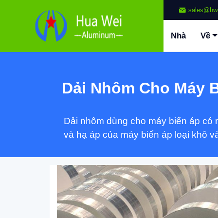
sales@hw
Nhà
Về
Dải Nhôm Cho Máy B
Dải nhôm dùng cho máy biến áp có n
và hạ áp của máy biến áp loại khô v