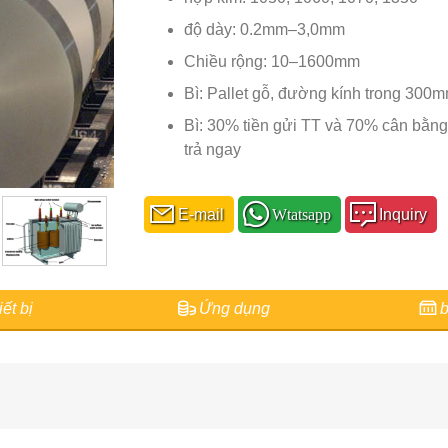
độ dày: 0.2mm–3,0mm
Chiều rộng: 10–1600mm
Bì: Pallet gỗ, đường kính trong 30
Bì: 30% tiền gửi TT và 70% cân bằng
trả ngay
E-mail
Wtatsapp
Inquiry
ết bị
Ứng dụng
b