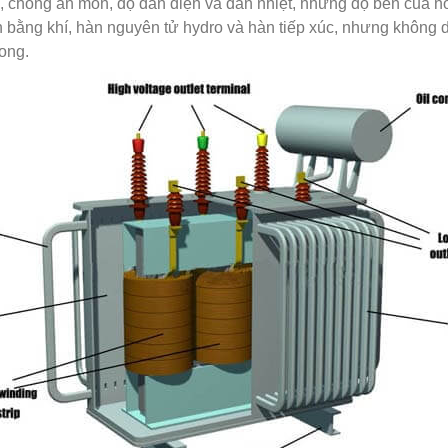
chống ăn mòn, độ dẫn điện và dẫn nhiệt, nhưng độ bền của nó 
 bằng khí, hàn nguyên tử hydro và hàn tiếp xúc, nhưng không 
cong.