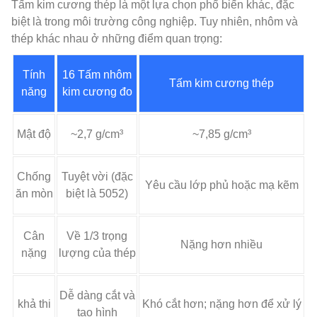
Tấm kim cương thép là một lựa chọn phổ biến khác, đặc
biệt là trong môi trường công nghiệp. Tuy nhiên, nhôm và
thép khác nhau ở những điểm quan trọng:
Tính
16 Tấm nhôm
Tấm kim cương thép
năng
kim cương đo
Mật độ
~2,7 g/cm³
~7,85 g/cm³
Chống
Tuyệt vời (đặc
Yêu cầu lớp phủ hoặc mạ kẽm
ăn mòn
biệt là 5052)
Cân
Về 1/3 trọng
Nặng hơn nhiều
nặng
lượng của thép
Dễ dàng cắt và
khả thi
Khó cắt hơn; nặng hơn để xử lý
tạo hình