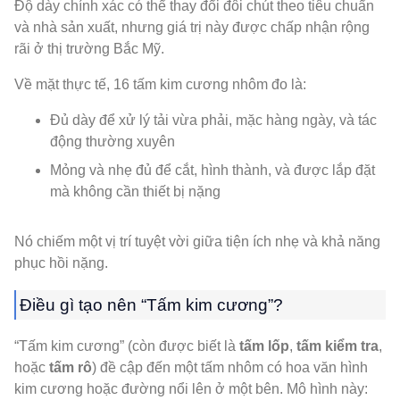
Độ dày chính xác có thể thay đổi đôi chút theo tiêu chuẩn
và nhà sản xuất, nhưng giá trị này được chấp nhận rộng
rãi ở thị trường Bắc Mỹ.
Về mặt thực tế, 16 tấm kim cương nhôm đo là:
Đủ dày để xử lý tải vừa phải, mặc hàng ngày, và tác
động thường xuyên
Mỏng và nhẹ đủ để cắt, hình thành, và được lắp đặt
mà không cần thiết bị nặng
Nó chiếm một vị trí tuyệt vời giữa tiện ích nhẹ và khả năng
phục hồi nặng.
Điều gì tạo nên “Tấm kim cương”?
“Tấm kim cương” (còn được biết là
tấm lốp
,
tấm kiểm tra
,
hoặc
tấm rô
) đề cập đến một tấm nhôm có hoa văn hình
kim cương hoặc đường nổi lên ở một bên. Mô hình này: