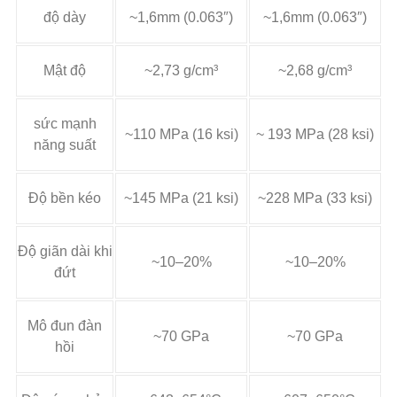
độ dày
~1,6mm (0.063″)
~1,6mm (0.063″)
Mật độ
~2,73 g/cm³
~2,68 g/cm³
sức mạnh
~110 MPa (16 ksi)
~ 193 MPa (28 ksi)
năng suất
Độ bền kéo
~145 MPa (21 ksi)
~228 MPa (33 ksi)
Độ giãn dài khi
~10–20%
~10–20%
đứt
Mô đun đàn
~70 GPa
~70 GPa
hồi