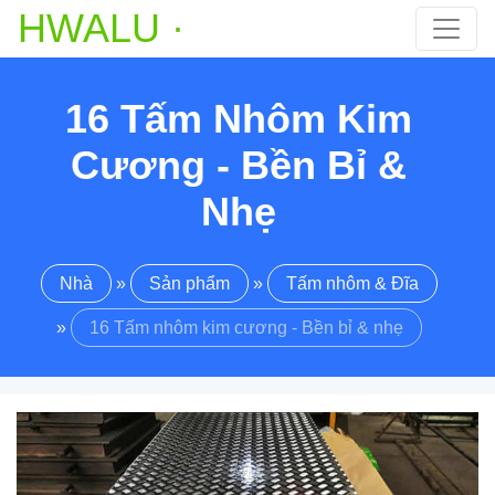
HWALU ·
16 Tấm Nhôm Kim
Cương - Bền Bỉ &
Nhẹ
Nhà
»
Sản phẩm
»
Tấm nhôm & Đĩa
»
16 Tấm nhôm kim cương - Bền bỉ & nhẹ