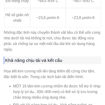
Độ nóng chảy
~643–654°C
~607–650°C
Hệ số giãn nở
~23,6 µm/m·K
~23,8 µm/m·K
nhiệt
Những đặc tính này chuyển thành vật liệu có thể uốn cong
nhẹ dưới tải mà không bị nứt, chịu được tác động vừa
phải, và chống lại sự mệt mỏi lâu dài khi sử dụng hàng
ngày.
Khả năng chịu tải và kết cấu
Họa tiết kim cương nổi lên tăng thêm độ cứng cho tấm,
đặc biệt là uốn. Trong các kịch bản tải điển hình:
MỘT 16 tấm kim cương nhôm đo được hỗ trợ ở nhịp
hợp lý (ví dụ., 300–400 mm) có thể xử lý lưu lượng
chân trong nhiều ứng dụng nhẹ.
Đối với tải nặng hơn (ví dụ., kích nâng pallet, xe