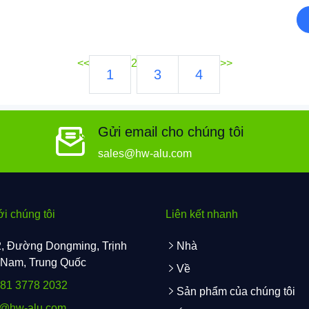
đi
<<
2
>>
1
3
4
Gửi email cho chúng tôi
sales@hw-alu.com
ới chúng tôi
Liên kết nhanh
, Đường Dongming, Trịnh
Nhà
 Nam, Trung Quốc
Về
181 3778 2032
Sản phẩm của chúng tôi
s@hw-alu.com