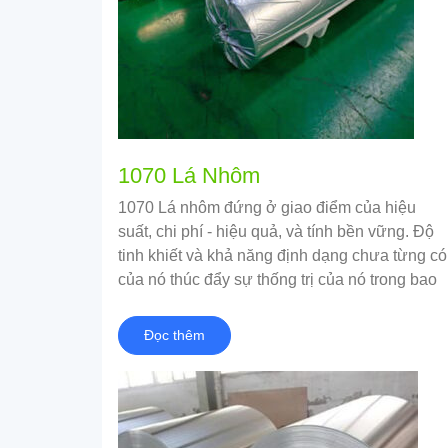
1070 Lá Nhôm
1070 Lá nhôm đứng ở giao điểm của hiệu
suất, chi phí - hiệu quả, và tính bền vững. Độ
tinh khiết và khả năng định dạng chưa từng có
của nó thúc đẩy sự thống trị của nó trong bao
bì, thiết bị điện tử, và các ứng dụng công
nghiệp.
Đọc thêm