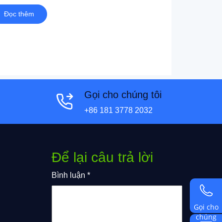
ện.
Đọc thêm
Gọi cho chúng tôi
+86 181 3778 2032
Để lại câu trả lời
Bình luận
*
Gọi cho
chúng