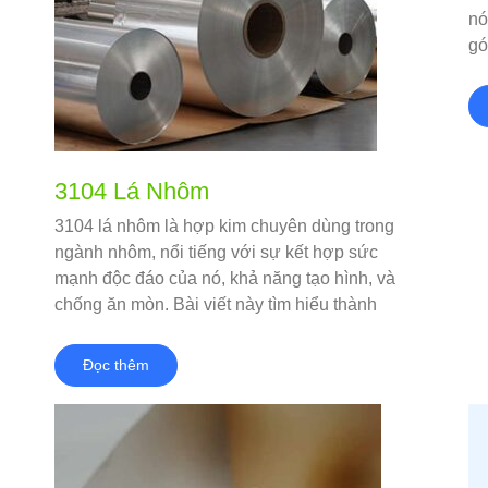
nó
gó
ẩm
và
3104 Lá Nhôm
3104 lá nhôm là hợp kim chuyên dùng trong
ngành nhôm, nổi tiếng với sự kết hợp sức
mạnh độc đáo của nó, khả năng tạo hình, và
chống ăn mòn. Bài viết này tìm hiểu thành
phần hóa học, tính chất cơ học, thuận lợi, các
ứng dụng, và so sánh với các hợp kim tương
Đọc thêm
tự.