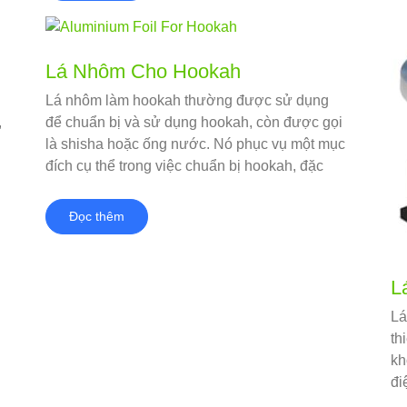
Lá Nhôm Cho Hookah
Lá nhôm làm hookah thường được sử dụng
,
để chuẩn bị và sử dụng hookah, còn được gọi
là shisha hoặc ống nước. Nó phục vụ một mục
đích cụ thể trong việc chuẩn bị hookah, đặc
biệt là trong việc bố trí và quản lý than củi và
thuốc lá.
Đọc thêm
L
Lá
th
kh
đi
đồ