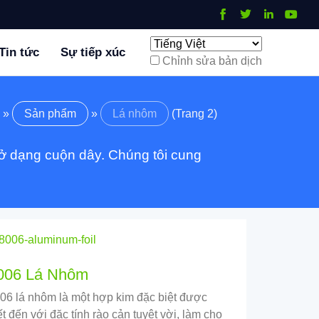
Tin tức
Sự tiếp xúc
Chỉnh sửa bản dịch
»
Sản phẩm
»
Lá nhôm
(Trang 2)
ở dạng cuộn dây. Chúng tôi cung
006 Lá Nhôm
06 lá nhôm là một hợp kim đặc biệt được
ết đến với đặc tính rào cản tuyệt vời, làm cho