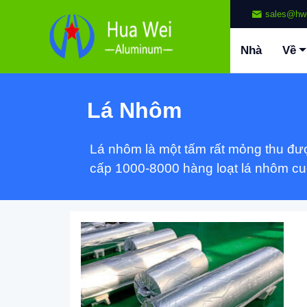
sales@hw
Nhà
Về
Lá Nhôm
Lá nhôm là một tấm rất mỏng thu đư
cấp 1000-8000 hàng loạt lá nhôm c