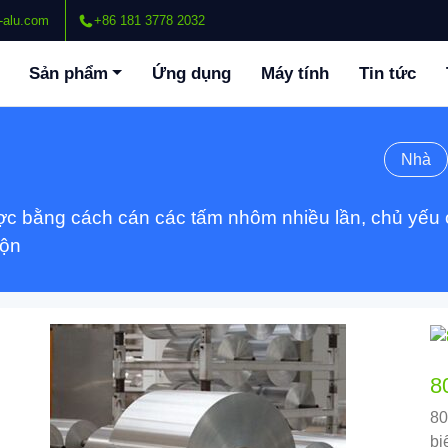
-alu.com
+86 181 3778 2032
Sản phẩm
Ứng dụng
Máy tính
Tin tức
Nhà
ợc bằng cách cán các tấm nhôm nhiều lần, chủ yếu 
uộn
8
80
bi