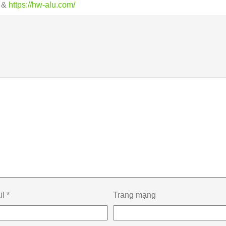
&
https://hw-alu.com/
il
*
Trang mạng