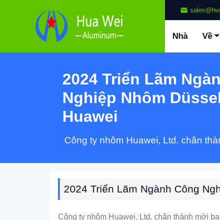
sales@hw
Nhà
Về
2024 Triển Lãm Ngà
Nghiệp Nhôm Düsse
Huawei
Công ty nhôm Huawei, Ltd. chân thàn
2024 Triển Lãm Ngành Công Ng
Công ty nhôm Huawei, Ltd. chân thành mời bạn