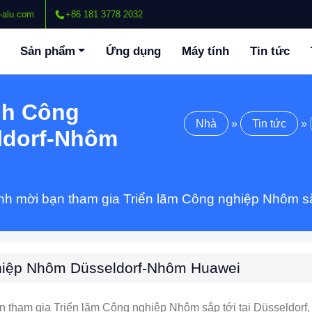
-alu.com
+86 181 3778 2032
Sản phẩm
Ứng dụng
Máy tính
Tin tức
nh Công
Nhà
»
Tin tức
»
ldorf-Nhôm
h mời bạn tham gia Triển lãm Công nghiệp Nhôm sắp
hiệp Nhôm Düsseldorf-Nhôm Huawei
 tham gia Triển lãm Công nghiệp Nhôm sắp tới tại Düsseldorf, 